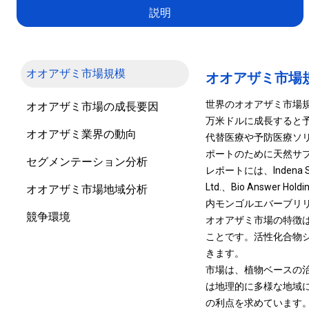
説明
オオアザミ市場規模
オオアザミ市場
世界のオオアザミ市場規模は
オオアザミ市場の成長要因
万米ドルに成長すると予
オオアザミ業界の動向
代替医療や予防医療ソ
ポートのために天然サ
セグメンテーション分析
レポートには、Indena S.p.A.
Ltd.、Bio Answer H
オオアザミ市場地域分析
内モンゴルエバーブリリアン
競争環境
オオアザミ市場の特徴
ことです。活性化合物
きます。
市場は、植物ベースの
は地理的に多様な地域
の利点を求めています