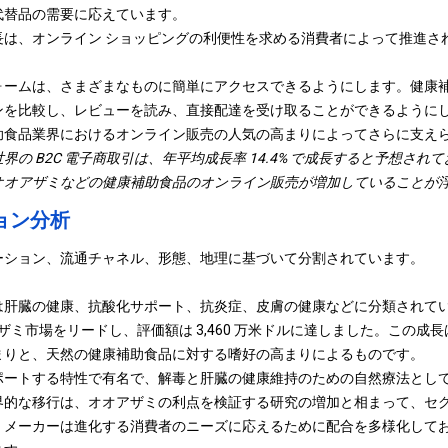
代替品の需要に応えています。
長は、オンライン ショッピングの利便性を求める消費者によって推進さ
。
ォームは、さまざまなものに簡単にアクセスできるようにします。
健康
ンを比較し、レビューを読み、直接配達を受け取ることができるように
助食品業界におけるオンライン販売の人気の高まりによってさらに支え
世界の B2C 電子商取引は、年平均成長率 14.4% で成長すると予想さ
オオアザミなどの健康補助食品のオンライン販売が増加していることが
ョン分析
ーション、流通チャネル、形態、地理に基づいて分割されています。
は肝臓の健康、抗酸化サポート、抗炎症、皮膚の健康などに分類されて
アザミ市場をリードし、評価額は 3,460 万米ドルに達しました。この
まりと、天然の健康補助食品に対する嗜好の高まりによるものです。
ポートする特性で有名で、解毒と肝臓の健康維持のための自然療法とし
界的な移行は、オオアザミの利点を検証する研究の増加と相まって、セ
、メーカーは進化する消費者のニーズに応えるために配合を多様化して