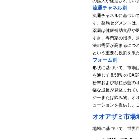
の拡大が促進されてい
流通チャネル別
流通チャネルに基づい
す。薬局セグメントは、2
薬局は健康補助食品や
すさ、専門家の指導、
法の需要が高まるにつ
という重要な役割を果
フォーム別
形状に基づいて、市場
を通じて 8.58% の
粉末および顆粒形態の
幅な成長が見込まれて
ジー
または飲み物。オ
ューションを提供し、
オオアザミ市場
地域に基づいて、世界