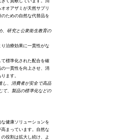
大きく貢献しています。消
るオオアザミが天然サプリ
康のための自然な代替品を
意識を高め、研究と公衆衛生教育の
より治療効果に一貫性がな
して標準化された配合を確
品の一貫性を向上させ、消
あります。
促進し、消費者が安全で高品
通じて、製品の標準化などの
的な健康ソリューションを
が高まっています。自然な
ミの役割は拡大し続け、よ