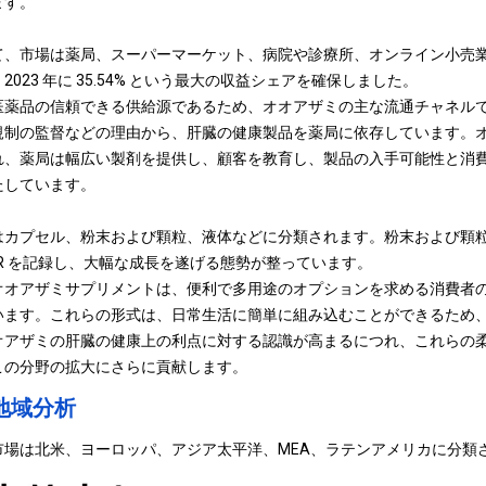
ます。
て、市場は薬局、スーパーマーケット、病院や診療所、オンライン小売
023 年に 35.54% という最大の収益シェアを確保しました。
医薬品の信頼できる供給源であるため、オオアザミの主な流通チャネル
規制の監督などの理由から、肝臓の健康製品を薬局に依存しています。
れ、薬局は幅広い製剤を提供し、顧客を教育し、製品の入手可能性と消
たしています。
はカプセル、粉末および顆粒、液体などに分類されます。粉末および顆
 CAGR を記録し、大幅な成長を遂げる態勢が整っています。
オオアザミサプリメントは、便利で多用途のオプションを求める消費者
います。これらの形式は、日常生活に簡単に組み込むことができるため
オアザミの肝臓の健康上の利点に対する認識が高まるにつれ、これらの
この分野の拡大にさらに貢献します。
地域分析
市場は北米、ヨーロッパ、アジア太平洋、MEA、ラテンアメリカに分類