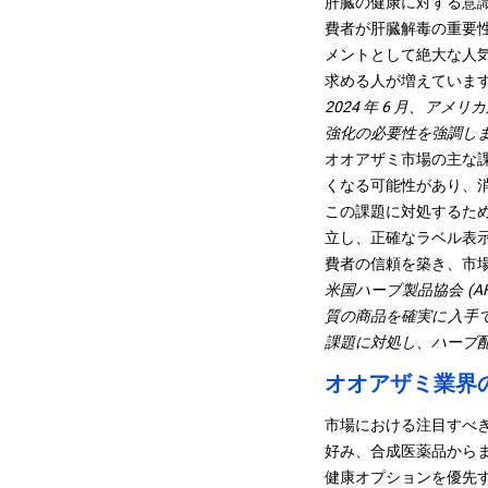
肝臓の健康に対する意
費者が肝臓解毒の重要
メントとして絶大な人
求める人が増えていま
2024 年 6 月、アメリ
強化の必要性を強調し
オオアザミ市場の主な
くなる可能性があり、
この課題に対処するた
立し、正確なラベル表
費者の信頼を築き、市
米国ハーブ製品協会 (
質の商品を確実に入手で
課題に対処し、ハーブ
オオアザミ業界
市場における注目すべ
好み、合成医薬品から
健康オプションを優先