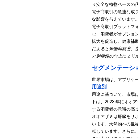
り安全な植物ベースの
電子商取引の急速な成
な影響を与えています
電子商取引プラットフ
む、消費者がオプショ
拡大を促進し、健康補
によると
米国商務省
、
と利便性の向上により
セグメンテーシ
世界市場は、アプリケ
用途別
用途に基づいて、市場
トは、2023 年にオオ
する消費者の意識の高
オオアザミは肝臓をサ
います。天然物への世
献しています。さらに