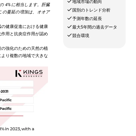
地域市場の動向
者数の 4% に相当します。肝臓
国別のトレンド分析
。この蔓延の増加は、オオア
予測年数の延長
臓の健康促進における健康
最大5年間の過去データ
化作用と抗炎症作用が認め
競合環境
般の強化のための天然の植
により複数の地域で大きな