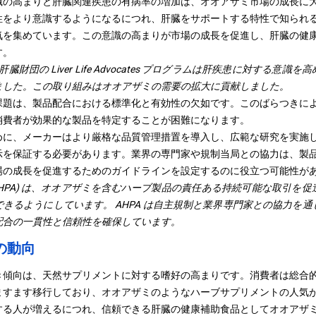
識の高まりと肝臓関連疾患の有病率の増加は、オオアザミ市場の成長に
性をより意識するようになるにつれ、肝臓をサポートする特性で知られ
気を集めています。この意識の高まりが市場の成長を促進し、肝臓の健
す。
カ肝臓財団の Liver Life Advocates プログラムは肝疾患に対する
ました。この取り組みはオオアザミの需要の拡大に貢献しました。
課題は、製品配合における標準化と有効性の欠如です。このばらつきに
消費者が効果的な製品を特定することが困難になります。
めに、メーカーはより厳格な品質管理措置を導入し、広範な研究を実施
示を保証する必要があります。業界の専門家や規制当局との協力は、製
場の成長を促進するためのガイドラインを設定するのに役立つ可能性が
AHPA) は、オオアザミを含むハーブ製品の責任ある持続可能な取引を
きるようにしています。 AHPA は自主規制と業界専門家との協力を
配合の一貫性と信頼性を確保しています。
の動向
き傾向は、天然サプリメントに対する嗜好の高まりです。消費者は総合
ますます移行しており、オオアザミのようなハーブサプリメントの人気
する人が増えるにつれ、信頼できる肝臓の健康補助食品としてオオアザ