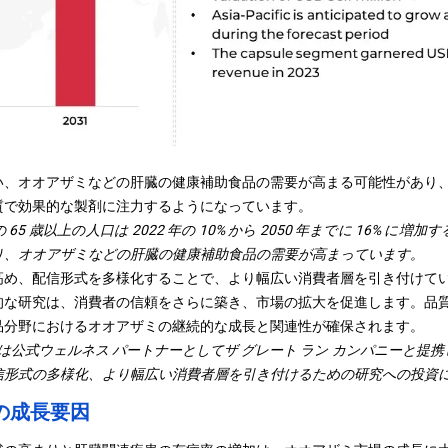
い、オオアザミなどの肝臓の健康補助食品の需要が高まる可能性があり
質で効果的な製剤に注力するようになっています。
 65 歳以上の人口は 2022 年の 10% から 2050 年までに 16% 
り、オオアザミなどの肝臓の健康補助食品の需要が高まっています。
高め、配信形式を多様化することで、より幅広い消費者層を引き付けて
的な研究は、消費者の信頼をさらに築き、市場の拡大を促進します。品
品分野におけるオオアザミの継続的な成長と関連性が確保されます。
ルガーは公式ウェルネス パートナーとしてザ グレート ラン カンパニーと
信形式の多様化、より幅広い消費者層を引き付けるための研究への投資
の成長要因