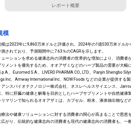
レポート概要
規模
2023年に9,860万米ドルと評価され、2024年の1億530万米ドルから2
測されており、予測期間中に7.63％のCAGRを示します。
リューションを求める健康志向の消費者の世界的な増加により、消費者
プリメントを優先するため、オオアザミなどのハーブ製品の需要が大幅
、Euromed S.A.、LIVERD PHARMA CO., LTD.、Panjin Shengbo Silymari
oldings Inc、Amway International Inc、NOW Foods などの企業
スバイオテクノロジー株式会社、ネスレヘルスサイエンス、Jarrow Formu
は、特に肝臓の健康と解毒を目的としたハーブサプリメントや自然健康
シリマリンで知られるオオアザミは、カプセル、粉末、液体抽出物など
治療法や健康ソリューションに対する消費者の関心が高まることで恩恵
に広がり、伝統的な健康志向の消費者も現代の健康志向の消費者も、一
。