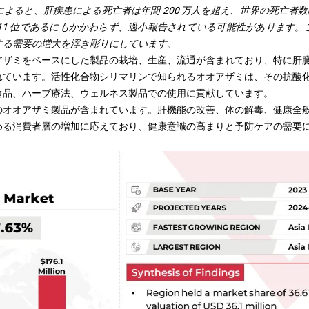
atology によると、肝疾患による死亡者は年間 200 万人を超え、世界の死亡
11 位であるにもかかわらず、過小報告されている可能性があります
する需要の増大を浮き彫りにしています。
アザミをベースにした製品の栽培、生産、流通が含まれており、特に肝
れています。活性化合物シリマリンで知られるオオアザミは、その抗酸
食品、ハーブ療法、ウェルネス製品での使用に貢献しています。
のオオアザミ製品が含まれています。肝機能の改善、体の解毒、健康全
める消費者層の増加に応えており、健康意識の高まりと予防ケアの需要
。