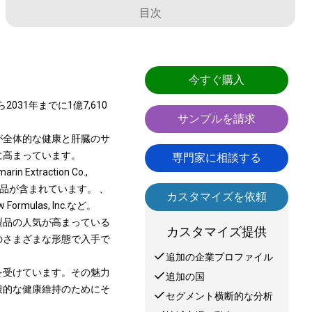
目次
今すぐ購入
031年までに1億7,610
サンプルを請求
が全体的な健康と肝臓のサ
に高まっています。
専門家に相談する
n Extraction Co.,
が提供する製品が含まれています。 、
カスタマイズを依頼
las, Inc.など。
製品の人気が高まっている
カスタマイズ提供
のさまざまな形態で入手で
追加の企業プロファイル
を受けています。その魅力
追加の国
般的な健康維持のためにそ
セグメント横断的な分析