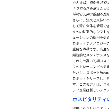
たとえば、自動配達ロ
トプロセスを備えたセ
時間と人間の接触を短
さらに、注文と支払い
して滞在全体を管理で
ルへの長期的なシフト
ューションの採用を促
ロボットテクノロジー
重要な障壁です。高度
継続的なメンテナンス
これらの高い初期コス
フのトレーニングの必
ただし、ロボットAs-as
ロボットをリースし、
す。このモデルは、ロ
ティ企業は新しいテク
ホスピタリティ
環境にやさしいロボッ