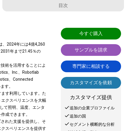
目次
今すぐ購入
024年には4億4,260
サンプルを請求
031年まで21.45％の
な技術を活用することによ
専門家に相談する
nc.、Robotlab
botics、Connected
カスタマイズを依頼
ています。
すます利用しています。た
カスタマイズ提供
トエクスペリエンスを大幅
介して照明、温度、エンタ
追加の企業プロファイル
を作成できます。
追加の国
ズされた支援を提供し、そ
セグメント横断的な分析
エクスペリエンスを提供す