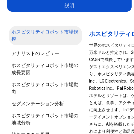
説明
ホスピタリティロボット市場規
ホスピタリティ
模
世界のホスピタリティロボ
万米ドルと推定され、203
アナリストのレビュー
CAGRで成長しています
ホスピタリティロボット市場の
ゲストエクスペリエン
成長要因
り、ホスピタリティ業界に革
Inc.、LG Electronics、
ホスピタリティロボット市場動
Robotics Inc.、
向
ホテルとリゾートは、
とえば、食事、アクテ
セグメンテーション分析
に向上させます。 Io
ホスピタリティロボット市場の
ーテイメントオプショ
地域分析
さらに、AIを搭載し
れにより利便性と満足