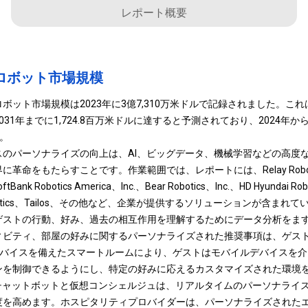
レポート概要
ロボット市場規模
ット市場規模は2023年に3億7,310万米ドルで記録されました。これは、2
1年までに1,724.8百万米ドルに達すると予測されており、2024年から2
。
スのパーソナライズの向上は、AI、ビッグデータ、機械学習などの高度
命をもたらすことです。作業範囲では、レポートには、Relay Robotics、I
SoftBank Robotics America、Inc.、Bear Robotics、Inc.、HD Hyundai Ro
Pal Robotics、Tailos、その他など、企業が提供するソリューションが含まれ
ゲストの行動、好み、過去の相互作用を理解するためにデータ分析をま
ィビティ、部屋の好みに関するパーソナライズされた推奨事項は、ゲス
Tデバイスを備えたスマートルームにより、ゲストはモバイルデバイスを
ンを制御できるようにし、特定の好みに応えるカスタマイズされた環境
たチャットボットと仮想コンシェルジュは、リアルタイムのパーソナライ
度を高めます。ホスピタリティプロバイダーは、パーソナライズされた