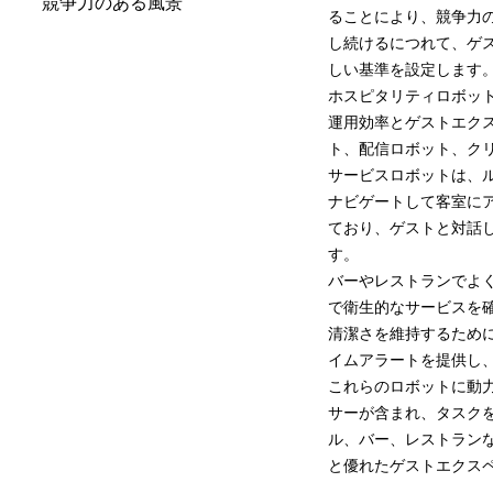
競争力のある風景
ることにより、競争力
し続けるにつれて、ゲス
しい基準を設定します
ホスピタリティロボッ
運用効率とゲストエク
ト、配信ロボット、ク
サービスロボットは、
ナビゲートして客室に
ており、ゲストと対話
す。
バーやレストランでよ
で衛生的なサービスを
清潔さを維持するため
イムアラートを提供し
これらのロボットに動力
サーが含まれ、タスク
ル、バー、レストラン
と優れたゲストエクス