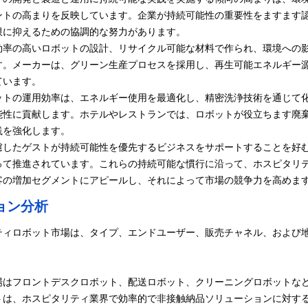
ントの高まりを反映しています。企業が持続可能性の重要性をますます
限に抑えるための協調的な努力があります。
効率の高いロボットの設計、リサイクル可能な材料で作られ、環境への
す。メーカーは、グリーン生産プロセスを採用し、再生可能エネルギー
ています。
ットの運用効率は、エネルギー使用を最適化し、精密洗浄技術を通じて
能性に貢献します。ホテルやレストランでは、ロボットが役立ちます
廃
践を強化します。
慮したゲストが持続可能性を優先するビジネスをサポートすることを好
って推進されています。これらの持続可能な慣行に沿って、ホスピタリ
客の増加セグメントにアピールし、それによって市場の競争力を高めま
ョン分析
ティロボット市場は、タイプ、エンドユーザー、販売チャネル、および
場はフロントデスクロボット、配送ロボット、クリーニングロボットな
トは、ホスピタリティ業界で効率的で非接触納品ソリューションに対す