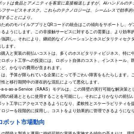
ボットは食品とアメニティを客室に直接輸送しますが、AIハンドルのチ
ルフサービスキオスク。これらのテクノロジーは、シームレスで効率的
縮することにより。
のためのモバイルアプリとQRコードの統合はこの傾向をサポートし、ゲ
きるようにします。この非接触サービスに対するこの需要は、より効率
を強調し、それにより、継続的なイノベーションとホスピタリティセク
進します。
の購入と実装の前払いコストは、多くのホスピタリティビジネス、特に中
なロボット工学への投資には、ロボット自体のコスト、インストール、
など、かなりの費用が含まれます。
トは、予算が限られている企業にとって手ごわい障害をもたらします。
要性と移行期間中の潜在的な混乱によって悪化します。
-a-s-as-a-Service（RAAS）モデルは、この障壁の実行可能な解
時間の経過とともに使用することを可能にし、それによりかなりの前払
ボット工学にアクセスできるようになり、柔軟性とスケーラビリティを
ノロジーを段階的に採用し、コストをより効果的に管理できるようにな
ロボット市場動向
トの開発と製造と運用に持続可能な実践を実施する傾向の高まりは、環