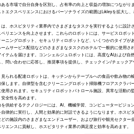
のある市場で自分自身を区別し、占有率の向上と収益の増加につながり
トエクスペリエンスにおけるパーソナライズの範囲はLikleyを拡大し
。
トは、ホスピタリティ業界内でさまざまなタスクを実行するように設計
スペリエンスを向上させます。これらのロボットには、サービスロボッ
リーニングロボット、セキュリティロボットなど、いくつかのタイプが
ルームサービス配信などのさまざまなタスクのホテルで一般的に使用さ
アイテムを届けます。コンシェルジュロボットには、高度なAIおよび自
し、問い合わせに応答し、推奨事項を提供し、チェックイン/チェックア
く見られる配達ロボットは、キッチンからテーブルへの食品や飲み物の
確保します。自律型を含むクリーニングロボット
掃除機
フロアスクラバ
に使用されます。セキュリティロボットパトロール施設、異常な活動の
、安全性を高めます。
を供給するテクノロジーには、AI、機械学習、コンピュータービジョン
を自律的に実行し、人間と効果的に対話できるようになります。
ホスピ
などの施設内のさまざまなエンドユーザー、および旅行や観光セクター
ペリエンスに貢献し、ホスピタリティ業界の満足度と効率を高めます。