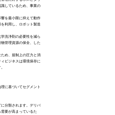
認識しているため、事業の
影響を最小限に抑えて動作
源を利用し、ロボット製造
化学洗浄剤の必要性を減ら
棄物管理
資源の保全、した
むため、規制上の圧力と消
ティビジネスは環境保存に
す。
地理に基づいてセグメント
どに分類されます。デリバ
る需要が高まっているた