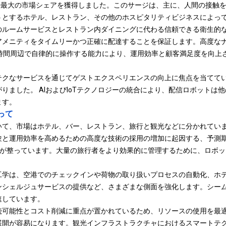
25％の最大の市場シェアを獲得しました。このサージは、主に、人間の接触
うとするホテル、レストラン、その他のホスピタリティビジネスによっ
のルームサービスとレストラン内ダイニングに代わる信頼できる衛生的
アメニティをタイムリーかつ正確に配達することを保証します。高度な
4時間周辺で自律的に操作する能力により、運用効率と顧客満足度を向上
テクなサービスを通じてゲストエクスペリエンスの向上に焦点を当てて
りました。 AIおよびIoTテクノロジーの統合により、配信ロボットは
ます。
って
いて、市場はホテル、バー、レストラン、旅行と観光などに分かれてい
と運用効率を高めるための高度な技術の採用の増加に起因する、予測期間
勢が整っています。大量の旅行者をより効果的に管理するために、ロボッ
工学は、空港でのチェックインや荷物の取り扱いプロセスの自動化、ホ
ンシェルジュサービスの提供など、さまざまな側面を強化します。シー
速しています。
続可能性とコスト削減に重点が置かれているため、リソースの使用を最
展開が容易になります。観光インフラストラクチャにおけるスマートテ