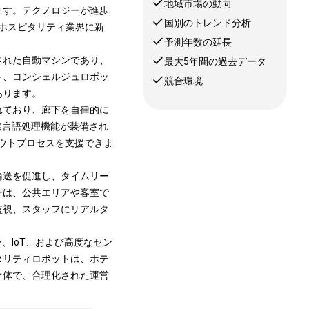
地域市場の動向
ます。テクノロジーが進歩
国別のトレンド分析
、ホスピタリティ業界に新
予測年数の延長
された自動マシンであり、
最大5年間の過去データ
ト、コンシェルジュロボッ
競合環境
あります。
れており、廊下を自律的に
然言語処理機能が装備され
ウトプロセスを支援できま
輸送を促進し、タイムリー
ーは、公共エリアや客室で
監視、スタッフにリアルタ
、IoT、および高度なセン
タリティロボットは、ホテ
全体で、合理化された運営