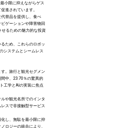
を最小限に抑えながらゲス
て促進されています。
な代替品を提供し、食べ
ナビゲーションや障害物回
させるための魅力的な投資
いるため、これらのロボッ
他のシステムとシームレス
ます。旅行と観光セグメン
中、23.70％の驚異的
ト工学とAIの実装に焦点
テルや観光名所でのインタ
ムレスで非接触型サービス
適化し、無駄を最小限に抑
クノロジーの統合により、