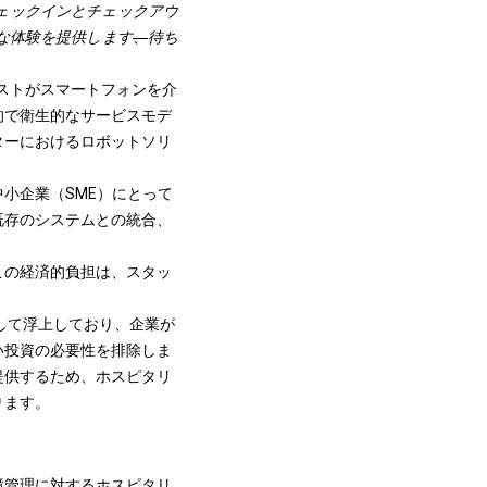
ェックインとチェックアウ
な体験を提供します
、
待ち
ストがスマートフォンを介
的で衛生的なサービスモデ
ターにおけるロボットソリ
小企業（SME）にとって
既存のシステムとの統合、
この経済的負担は、スタッ
決策として浮上しており、企業が
い投資の必要性を排除しま
提供するため、ホスピタリ
ります。
境管理に対するホスピタリ