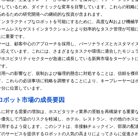
中しているため、ダイナミックな変革を目撃しています。これらの戦略
高めるための研究開発への継続的な投資が含まれます。
インタラクティブなロボットを可能にするために、高度なAIおよび機械
シームレスなゲストインタラクションとより効率的なタスク管理が可能
上に重要です。
ヤーは、顧客中心のアプローチを採用し、パーソナライズとカスタマイ
に応えています。これには、さまざまなタスクや環境に適合したモジュ
がホスピタリティセクターが急速に成長している新興市場をターゲット
です。
雇用への影響など、規制および倫理的懸念に対処することは、信頼を獲
す。これらの必須事項に戦略を調整することにより、キープレーヤーは
十分に位置しています。
ロボット市場の成長要因
スに対する需要の増加は、ホスピタリティ業界の景観を再構築する重要
を優先して汚染のリスクを軽減し、ホテル、レストラン、その他のホス
採用するよう促します。このシフトは、非接触チェックイン、部屋の配
どのサービスを提供するロボットの人気の高まりによってさらに促進さ