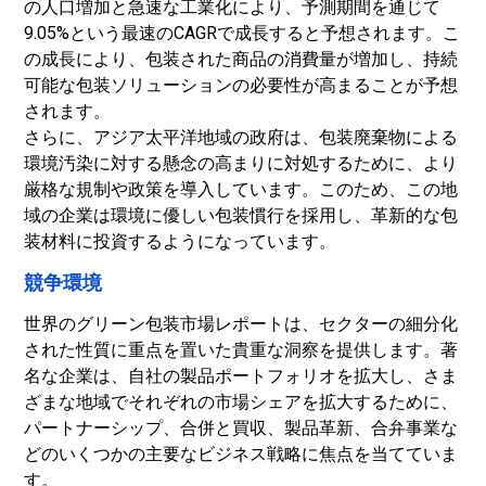
の人口増加と急速な工業化により、予測期間を通じて
9.05%という最速のCAGRで成長すると予想されます。こ
の成長により、包装された商品の消費量が増加し、持続
可能な包装ソリューションの必要性が高まることが予想
されます。
さらに、アジア太平洋地域の政府は、包装廃棄物による
環境汚染に対する懸念の高まりに対処するために、より
厳格な規制や政策を導入しています。このため、この地
域の企業は環境に優しい包装慣行を採用し、革新的な包
装材料に投資するようになっています。
競争環境
世界のグリーン包装市場レポートは、セクターの細分化
された性質に重点を置いた貴重な洞察を提供します。著
名な企業は、自社の製品ポートフォリオを拡大し、さま
ざまな地域でそれぞれの市場シェアを拡大​​するために、
パートナーシップ、合併と買収、製品革新、合弁事業な
どのいくつかの主要なビジネス戦略に焦点を当てていま
す。