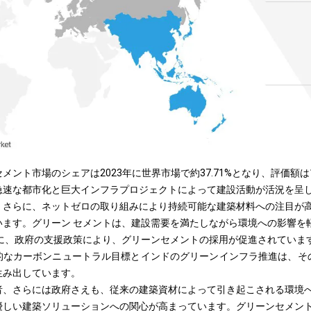
ント市場のシェアは2023年に世界市場で約37.71%となり、評価額は11
急速な都市化と巨大インフラプロジェクトによって建設活動が活況を呈
。さらに、ネットゼロの取り組みにより持続可能な建築材料への注目が
います。グリーン セメントは、建設需要を満たしながら環境への影響を
に、政府の支援政策により、グリーンセメントの採用が促進されていま
的なカーボンニュートラル目標とインドのグリーンインフラ推進は、そ
生み出しています。
者、さらには政府さえも、従来の建築資材によって引き起こされる環境
優しい建築ソリューションへの関心が高まっています。グリーンセメン