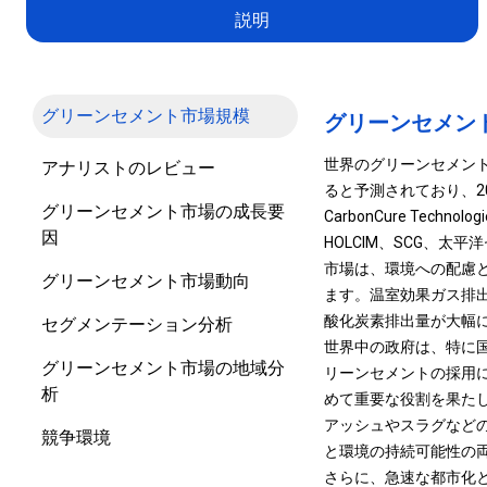
説明
グリーンセメント市場規模
グリーンセメン
世界のグリーンセメント市
アナリストのレビュー
ると予測されており、2024
グリーンセメント市場の成長要
CarbonCure Technologi
因
HOLCIM、SCG、
市場は、環境への配慮
グリーンセメント市場動向
ます。温室効果ガス排
酸化炭素排出量が大幅
セグメンテーション分析
世界中の政府は、特に
グリーンセメント市場の地域分
リーンセメントの採用
析
めて重要な役割を果た
アッシュやスラグなど
競争環境
と環境の持続可能性の
さらに、急速な都市化