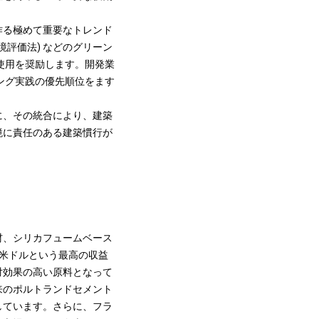
作る極めて重要なトレンド
環境評価法) などのグリーン
使用を奨励します。開発業
ング実践の優先順位をます
に、その統合により、建築
境に責任のある建築慣行が
材、シリカフュームベース
 万米ドルという最高の収益
対効果の高い原料となって
来のポルトランドセメント
しています。さらに、フラ