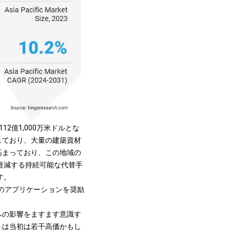
2億1,000万米ドルとな
しており、大量の建築資材
高まっており、この地域の
軽減する持続可能な代替手
す。
のアプリケーションを奨励
への影響をますます意識す
トは当初は若干高価かもし