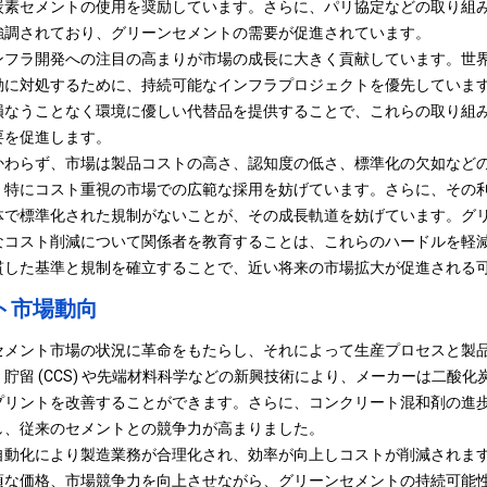
炭素セメントの使用を奨励しています。さらに、パリ協定などの取り組
強調されており、グリーンセメントの需要が促進されています。
ンフラ開発への注目の高まりが市場の成長に大きく貢献しています。世
動に対処するために、持続可能なインフラプロジェクトを優先しています
損なうことなく環境に優しい代替品を提供することで、これらの取り組
要を促進します。
かわらず、市場は製品コストの高さ、認知度の低さ、標準化の欠如など
、特にコスト重視の市場での広範な採用を妨げています。さらに、その
体で標準化された規制がないことが、その成長軌道を妨げています。グ
なコスト削減について関係者を教育することは、これらのハードルを軽
貫した基準と規制を確立することで、近い将来の市場拡大が促進される
ト市場動向
セメント市場の状況に革命をもたらし、それによって生産プロセスと製
貯留 (CCS) や先端材料科学などの新興技術により、メーカーは二酸
プリントを改善することができます。さらに、コンクリート混和剤の進
し、従来のセメントとの競争力が高まりました。
自動化により製造業務が合理化され、効率が向上しコストが削減されます
頃な価格、市場競争力を向上させながら、グリーンセメントの持続可能