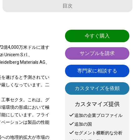
目次
今すぐ購入
2億4,000万米ドルに達す
サンプルを請求
cem S.r.l.、
eidelberg Materials AG、
専門家に相談する
長を遂げると予測されてい
が厳しくなっています。二
カスタマイズを依頼
。
。
工事
セクタ。これは、グ
カスタマイズ提供
市場環境の形成において極
可能にしています。フライ
追加の企業プロファイル
ノベーションは製品の性能
追加の国
セグメント横断的な分析
国への地理的拡大が市場の