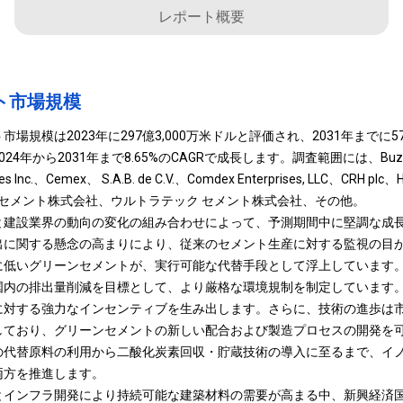
レポート概要
ト市場規模
場規模は2023年に297億3,000万米ドルと評価され、2031年までに57
年から2031年まで8.65%のCAGRで成長します。調査範囲には、Buzzi Uni
es Inc.、Cemex、 S.A.B. de C.V.、Comdex Enterprises, LLC、CRH plc、H
太平洋セメント株式会社、ウルトラテック セメント株式会社、その他。
と建設業界の動向の変化の組み合わせによって、予測期間中に堅調な成
出に関する懸念の高まりにより、従来のセメント生産に対する監視の目
に低いグリーンセメントが、実行可能な代替手段として浮上しています
国内の排出量削減を目標として、より厳格な環境規制を制定しています
に対する強力なインセンティブを生み出します。さらに、技術の進歩は
しており、グリーンセメントの新しい配合および製造プロセスの開発を
の代替原料の利用から二酸化炭素回収・貯蔵技術の導入に至るまで、イ
両方を推進します。
とインフラ開発により持続可能な建築材料の需要が高まる中、新興経済