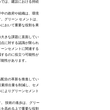
みでは、建設における持続
界中の政府や組織は、環境
。グリーン セメントは、
みにおいて重要な役割を果
の大きな課題に直面してい
利点に対する認識が限られ
リーンセメントに関連する
減するのに役立つ可能性が
可能性があります。
品配合の革新を推進してい
化炭素排出量を削減し、セメ
歩によりグリーンセメント
。 技術の進歩は、グリー
性を高める上で重要な役割