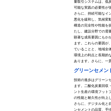
量取引システムは、低
可能な実践の必要性が
さらに、持続可能なイ
悪化を緩和し、気候変
構造の完全性や性能を
たし、建設分野での需
顕著な成長要因にもか
ます。これらの要因が
ていることと、地域全
環境上の利点と長期的
あります。さらに、一
グリーンセメン
技術の進歩はグリーン
ます。二酸化炭素回収・
ント生産の環境フット
の性能と耐久性が向上
さらに、デジタル化と
ンセメントの品質、手