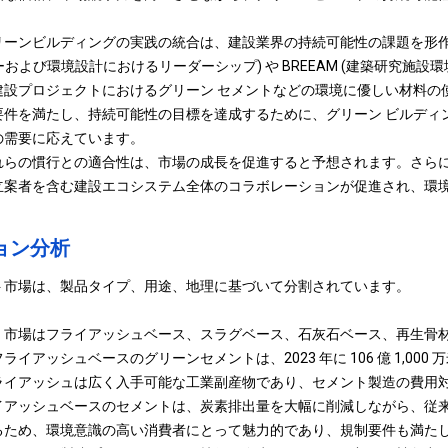
リーンビルディングの実践の統合は、建設業界の持続可能性の課題を形
ルギーおよび環境設計におけるリーダーシップ) や BREEAM (建築研究施設
建設プロジェクトにおけるグリーン セメントなどの環境に優しい材料の
要件を満たし、持続可能性の目標を達成するために、グリーン ビルディ
の需要に応えています。
れらの慣行との適合性は、市場の成長を促進すると予想されます。さら
立案者を含む建設エコシステム全体のコラボレーションが促進され、環
ョン分析
ト市場は、製品タイプ、用途、地理に基づいて分割されています。
、市場はフライアッシュベース、スラグベース、石灰石ベース、再生骨
イアッシュベースのグリーンセメントは、2023 年に 106 億 1,000
ライアッシュは広く入手可能な工業副産物であり、セメント製造の費用
イアッシュベースのセメントは、炭素排出量を大幅に削減しながら、従
るため、環境意識の高い消費者にとって魅力的であり、規制要件も満た