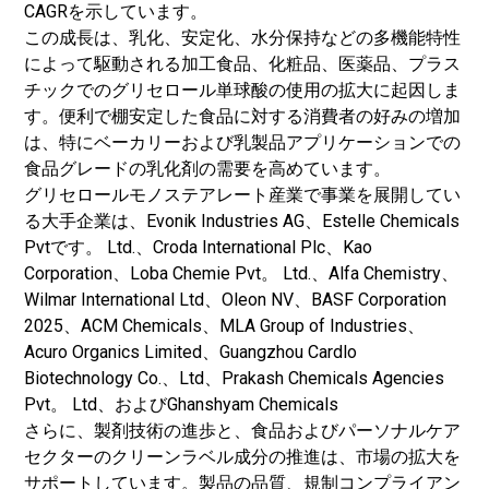
CAGRを示しています。
この成長は、乳化、安定化、水分保持などの多機能特性
によって駆動される加工食品、化粧品、医薬品、プラス
チックでのグリセロール単球酸の使用の拡大に起因しま
す。便利で棚安定した食品に対する消費者の好みの増加
は、特にベーカリーおよび乳製品アプリケーションでの
食品グレードの乳化剤の需要を高めています。
グリセロールモノステアレート産業で事業を展開してい
る大手企業は、Evonik Industries AG、Estelle Chemicals
Pvtです。 Ltd.、Croda International Plc、Kao
Corporation、Loba Chemie Pvt。 Ltd.、Alfa Chemistry、
Wilmar International Ltd、Oleon NV、BASF Corporation
2025、ACM Chemicals、MLA Group of Industries、
Acuro Organics Limited、Guangzhou Cardlo
Biotechnology Co.、Ltd、Prakash Chemicals Agencies
Pvt。 Ltd、およびGhanshyam Chemicals
さらに、製剤技術の進歩と、食品およびパーソナルケア
セクターのクリーンラベル成分の推進は、市場の拡大を
サポートしています。製品の品質、規制コンプライアン