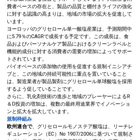
費者ベースの存在と、製品の品質と棚付きライフの強化
に対する認識の高まりは、地域の市場の拡大を促進して
います。
ヨーロッパのグリセロール単一酸塩産業は、予測期間中
に5.79％のCAGRで成長する予定です。この成長は、食
品およびパーソナルケア製品におけるクリーンラベルと
機能的成分に対する消費者の需要の増加によってサポー
トされています。
バイオベースの添加物の使用を促進する規制イニシアチ
ブと、この地域の持続可能性に重点を置いていること
は、製造業者が製品製剤にグリセロール単球酸塩を採用
するよう促していることです。
さらに、乳化剤技術の進歩と地域のプレーヤーによるR
＆D投資の増加は、複数の最終用途業界でイノベーショ
ンと拡大を拡大しています。
規制枠組み
欧州連合で
、グリセロールモノステア酸塩は、リーチレ
ギュレーション（EC）No 1907/2006に基づいて規制さ