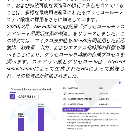
ス、および持続可能な製造業の慣行に焦点を当てている
ことは、多様な最終用途産業にわたるグリセロールモノ
ステア酸塩の採用をさらに加速しています。
2023年2月、AIP Publishingは記事「グリセロールモノス
テアレート界面活性剤の製造」をリリースしました。こ
の研究では、マイクロ波加熱を40〜80分間使用した反応
物比、触媒量、出力、およびエステル化時間の影響を調
べることにより、グリセロール単球酸の合成プロセスを
調べます。ステアリン酸とグリセロールは、Glycerol
sonostearateによって生成されたHClによって触媒さ
れ、その後純度が評価されました。