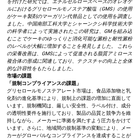
を付けた研究では、エチルセルロースベースのオレオゲ
ルにおけるグリセロールモノステア酸塩（GMS）の使用
がケーキ製剤のマーガリン代替品としての使用を調査し
ました。中国南部工科大学とシャーンクシ科学技術大学
の科学者によって実施されたこの研究は、GMを組み込
むことでケーキのゆっくりと消化可能な澱粉と耐性澱粉
のレベルが大幅に増加することを発見しました。
これら
の栄養改善は、GMSによって促進される脂質アミロース
複合体の形成に関連しており、テクスチャの向上と全体
的な許容性をもたらしました。
市場の課題
「規制コンプライアンスの課題」
グリセロールモノステアレート市場は、食品添加物と乳
化剤の進化基準により、規制上の課題の増加に直面して
います。規制機関は、厳しい安全性、ラベル付け、成分
の透明性要件を施行しており、製品の品質と競争力を維
持しながら、メーカーに準拠を満たすよう圧力をかけて
います。さらに、地域間の規制基準の変動により、メー
カーがグローバルなコンプライアンスを達成することが