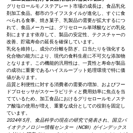
グリセロールモノステアレート市場の成長は、
食品乳化
剤
加工食品。都市のライフスタイルが進化し、すぐに食
べられる食事、焼き菓子、乳製品の需要が拡大するにつ
れて、食品メーカーは、グリセロール単球酸などの乳化
剤にますます依存して、製品の安定性、テクスチャーの
改善、貯蔵寿命の延長を確保しています。
乳化を維持し、成分の分離を防ぎ、口当たりを強化する
化合物の能力により、現代の食料生産に不可欠な添加物
となります。
この機能的汎用性は、一貫性と寿命が製品
の成功に重要であるハイスループット処理環境で特に価
値があります。
品質と利便性に対する消費者の需要の増加、およびフー
ドプロセッサがスケーラビリティと費用効率に焦点を当
てているため、加工食品におけるグリセロールモノステ
ア酸塩の使用が増え、重要な成分としての役割を固定し
ています。
2024年5月、食品科学の現在の研究で発表され、国立バ
イオテクノロジー情報センター（NCBI）がインデックス