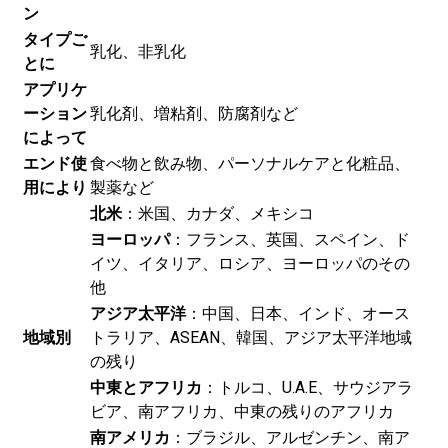
ン
タイプご
乳化、非乳化
とに
アプリケ
ーション
乳化剤、増粘剤、防腐剤など
によって
エンド使
食べ物と飲み物、パーソナルケアと化粧品、
用により
製薬など
北米
：米国、カナダ、メキシコ
ヨーロッパ
：フランス、英国、スペイン、ド
イツ、イタリア、ロシア、ヨーロッパのその
他
アジア太平洋
：中国、日本、インド、オース
地域別
トラリア、ASEAN、韓国、アジア太平洋地域
の残り
中東とアフリカ
：トルコ、U.A.E、サウジアラ
ビア、南アフリカ、中東の残りのアフリカ
南アメリカ
：ブラジル、アルゼンチン、南ア