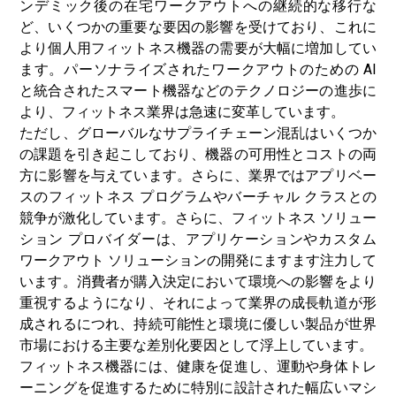
ンデミック後の在宅ワークアウトへの継続的な移行な
ど、いくつかの重要な要因の影響を受けており、これに
より個人用フィットネス機器の需要が大幅に増加してい
ます。パーソナライズされたワークアウトのための AI
と統合されたスマート機器などのテクノロジーの進歩に
より、フィットネス業界は急速に変革しています。
ただし、グローバルな
サプライチェーン
混乱はいくつか
の課題を引き起こしており、機器の可用性とコストの両
方に影響を与えています。さらに、業界ではアプリベー
スのフィットネス プログラムやバーチャル クラスとの
競争が激化しています。さらに、フィットネス ソリュー
ション プロバイダーは、アプリケーションやカスタム
ワークアウト ソリューションの開発にますます注力して
います。消費者が購入決定において環境への影響をより
重視するようになり、それによって業界の成長軌道が形
成されるにつれ、持続可能性と環境に優しい製品が世界
市場における主要な差別化要因として浮上しています。
フィットネス機器には、健康を促進し、運動や身体トレ
ーニングを促進するために特別に設計された幅広いマシ