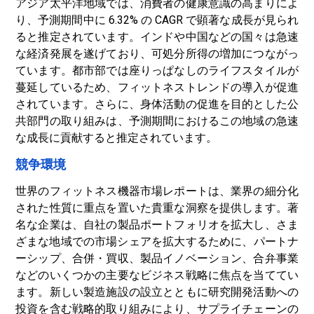
アジア太平洋地域では、消費者の健康意識の高まりによ
り、予測期間中に 6.32% の CAGR で顕著な成長が見られ
ると推定されています。インドや中国などの国々は急速
な経済発展を遂げており、可処分所得の増加につながっ
ています。都市部では座りっぱなしのライフスタイルが
蔓延しているため、フィットネストレンドの導入が促進
されています。さらに、身体活動の促進を目的とした公
共部門の取り組みは、予測期間におけるこの地域の急速
な成長に貢献すると推定されています。
競争環境
世界のフィットネス機器市場レポートは、業界の細分化
された性質に重点を置いた貴重な洞察を提供します。著
名な企業は、自社の製品ポートフォリオを拡大し、さま
ざまな地域での市場シェアを拡大​​するために、パートナ
ーシップ、合併・買収、製品イノベーション、合弁事業
などのいくつかの主要なビジネス戦略に焦点を当ててい
ます。新しい製造施設の設立とともに研究開発活動への
投資を含む戦略的取り組みにより、サプライチェーンの