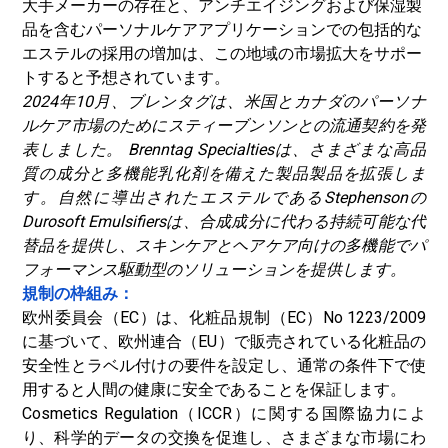
大手メーカーの存在と、アンチエイジングおよび保湿製
品を含むパーソナルケアアプリケーションでの包括的な
エステルの採用の増加は、この地域の市場拡大をサポー
トすると予想されています。
2024年10月、ブレンタグは、米国とカナダのパーソナ
ルケア市場のためにスティーブンソンとの流通契約を発
表しました。
Brenntag Specialtiesは、さまざまな高品
質の成分と多機能乳化剤を備えた製品製品を拡張しま
す。
自然に導出されたエステルであるStephensonの
Durosoft Emulsifiersは、合成成分に代わる持続可能な代
替品を提供し、スキンケアとヘアケア向けの多機能でパ
フォーマンス駆動型のソリューションを提供します。
規制の枠組み：
欧州委員会（EC）は、化粧品規制（EC）No 1223/2009
に基づいて、欧州連合（EU）で販売されている化粧品の
安全性とラベル付けの要件を設定し、通常の条件下で使
用すると人間の健康に安全であることを保証します。
Cosmetics Regulation（ICCR）に関する国際協力によ
り、科学的データの交換を促進し、さまざまな市場にわ