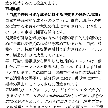
造を維持するのに役立ちます。
市場動向
「自然で持続可能な成分に対する消費者の好みの増加」
自然で持続可能な成分へのシフトは、健康と環境への懸
念に対する消費者の意識の向上に牽引されて、むき出し
のエステル市場で顕著な傾向です。
消費者が健康と環境の両方への影響の潜在的な影響のた
めに合成化学物質の代替品を求めているため、自然、植
物ベース、持続可能な調達材料で処方されたパーソナル
ケア製品の好みは成長しています。
再生可能な情報源から派生した包括的なエステルは、優
れたパフォーマンスと環境の利点についてますます評価
されています。この傾向は、残酷で生分解性の製品に対
する消費者の需要と、成分調達における透明性に対する
期待の高まりによってさらに促進されます。
2024年9月、エヴォニックは、ドイツのシュタイナウに
あるサイトで、化粧品emollientsの新しい生産工場を公
式に発足させました。これらのエステルは、酵素プロセ
スを使用して製造されています。 2桁の百万ユーロ工場