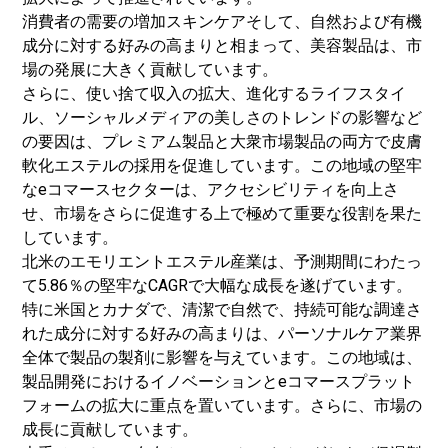
消費者の需要の増加
スキンケア
そして、自然および有機
成分に対する好みの高まりと相まって、美容製品は、市
場の発展に大きく貢献しています。
さらに、使い捨て収入の拡大、進化するライフスタイ
ル、ソーシャルメディアの美しさのトレンドの影響など
の要因は、プレミアム製品と大衆市場製品の両方で皮膚
軟化エステルの採用を促進しています。この地域の堅牢
なeコマースセクターは、アクセシビリティを向上さ
せ、市場をさらに促進する上で極めて重要な役割を果た
しています。
北米のエモリエントエステル産業は、予測期間にわたっ
て5.86％の堅牢なCAGRで大幅な成長を遂げています。
特に米国とカナダで、清潔で自然で、持続可能な調達さ
れた成分に対する好みの高まりは、パーソナルケア業界
全体で製品の製剤に影響を与えています。この地域は、
製品開発におけるイノベーションとeコマースプラット
フォームの拡大に重点を置いています。さらに、市場の
成長に貢献しています。