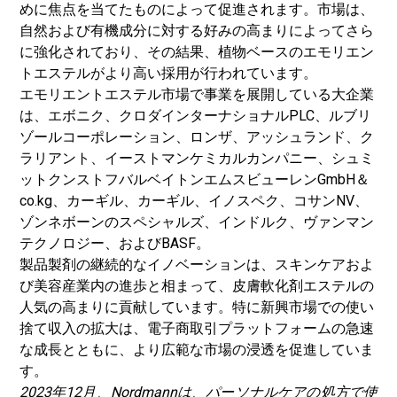
めに焦点を当てたものによって促進されます。市場は、
自然および有機成分に対する好みの高まりによってさら
に強化されており、その結果、植物ベースのエモリエン
トエステルがより高い採用が行われています。
エモリエントエステル市場で事業を展開している大企業
は、エボニク、クロダインターナショナルPLC、ルブリ
ゾールコーポレーション、ロンザ、アッシュランド、ク
ラリアント、イーストマンケミカルカンパニー、シュミ
ットクンストフバルベイトンエムスビューレンGmbH＆
co.kg、カーギル、カーギル、イノスペク、コサンNV、
ゾンネボーンのスペシャルズ、インドルク、ヴァンマン
テクノロジー、およびBASF。
製品製剤の継続的なイノベーションは、スキンケアおよ
び美容産業内の進歩と相まって、皮膚軟化剤エステルの
人気の高まりに貢献しています。特に新興市場での使い
捨て収入の拡大は、電子商取引プラットフォームの急速
な成長とともに、より広範な市場の浸透を促進していま
す。
2023年12月、Nordmannは、パーソナルケアの処方で使