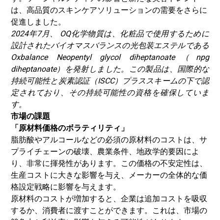
は、高品質のスキンケアソリューションの需要をさらに
促進しました。
2024年7月、
OQ化学物質は、化粧品で使用するために
設計されたバイオマスバランスの光包装エステルである
Oxbalance Neopentyl glycol diheptanoate（npg
diheptanoate）を発射しました。この製品は、国際的な
持続可能性と炭素認証（ISCC）プラススキームの下で認
定されており、その持続可能性の資格を確保していま
す。
市場の課題
「原材料価格のボラティリティ」
脂肪酸やアルコールなどの必須の原材料のコストは、サ
プライチェーンの破壊、農業条件、地政学的要因によ
り、非常に揮発性があります。この価格の不安定性は、
生産コストに大きな影響を与え、メーカーの全体的な価
格設定戦略に影響を与えます。
原材料のコストが増加すると、企業は追加コストを吸収
するか、消費者に渡すことができます。これは、市場の