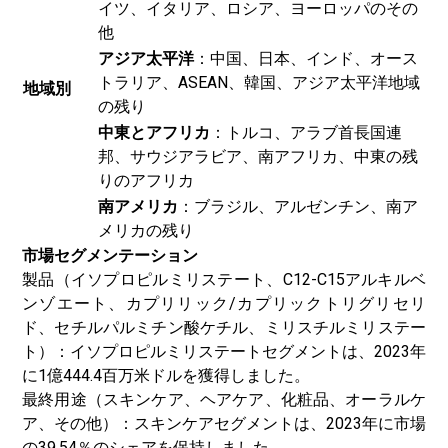
イツ、イタリア、ロシア、ヨーロッパのその
他
アジア太平洋
：中国、日本、インド、オース
トラリア、ASEAN、韓国、アジア太平洋地域
地域別
の残り
中東とアフリカ
：トルコ、アラブ首長国連
邦、サウジアラビア、南アフリカ、中東の残
りのアフリカ
南アメリカ
：ブラジル、アルゼンチン、南ア
メリカの残り
市場セグメンテーション
製品（イソプロピルミリステート、C12-C15アルキルベ
ンゾエート、カプリリック/カプリックトリグリセリ
ド、セチルパルミチン酸ケチル、ミリスチルミリステー
ト）：イソプロピルミリステートセグメントは、2023年
に1億444.4百万米ドルを獲得しました。
最終用途（スキンケア、ヘアケア、化粧品、オーラルケ
ア、その他）：スキンケアセグメントは、2023年に市場
の39.54％のシェアを保持しました。