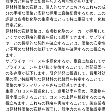
競争力と利益率に影響を与える可能性があります。
原材料価格の変動は、個人的なケアにおけるこれらの成
分の手頃な価格と広範な採用に直接影響するため、この
課題は皮膚軟化剤の生産者にとって特に重要です。
化粧
品
定式化。
原材料の変動価格は、皮膚軟化剤のメーカーが採用した
いくつかの戦略的措置を通じて緩和できます。サプライ
ヤーとの長期的な契約を確立することは、価格の安定性
と不可欠な材料の信頼できる供給を確保するのに役立ち
ます。
サプライヤーベースを多様化するか、垂直に統合してサ
プライチェーンをより強く制御することで、外部要因へ
の依存度が低下します。研究開発に投資して、費用対効
果の高い持続可能な原材料の代替品を特定することで、
価格のボラティリティをさらに軽減できます。
生産プロセスを最適化して、運用効率を高め、廃棄物を
最小限に抑えることで、コストの上昇を相殺するのにも
役立ちます。これらの戦略を実装することで、製造業者
は原材料価格の変動を管理し、競争力のある価格設定構