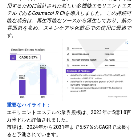
用するために設計された新しい多機能エモリエントエス
テルであるCosmacol R Eliを導入しました。
この持続可
能な成分は、再生可能なソースから派生しており、肌の
雰囲気を高め、スキンケアや化粧品での使用に最適で
す。
重要なハイライト：
エモリエントエステルの業界規模は、2023年に5億1.8百
万米ドルと評価されました。
市場は、2024年から2031年まで5.57％のCAGRで成長す
ると予測されています。