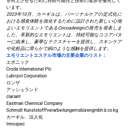
を向上させるために持続可能性と技術の進歩を優先して
います。
2023年10月、カーギルは、パーソナルケアの定式化に
おける感覚体験を強化するために設計された新しい心地
よいエモリエントであるCocoadesignの発売を発表しま
した。革新的なエモリエントは、持続可能なココアバタ
ーに由来し、豪華なテクスチャーを提供し、スキンケア
や化粧品に滑らかで絹のような感触を提供します。
エモリエントエステル市場の主要企業のリスト：
エボニック
Croda International Plc
Lubrizol Corporation
ロンザ
アッシュランド
clariant
Eastman Chemical Company
Schmidt Kunststofffverarbeitungemsbürengmbh＆co.kg
カーギル、法人化
Innospec