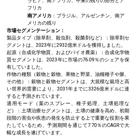
ラビア、南アフリカ、中東の残りの部分とア
フリカ
南アメリカ
：ブラジル、アルゼンチン、南ア
メリカの残り
市場セグメンテーション：
製品タイプ（
除草剤
、殺虫剤、殺菌剤など）：除草剤セ
グメントは、2023年に2932億米ドルを獲得しました。
起源（合成化学物質、およびバイオ農薬）：合成化学物
質セグメントは、2023年に市場の76.09％のシェアを保
有していました。
作物の種類（穀物と穀物、果物と野菜、油糧種子や脈、
その他）：穀物と穀物セグメントは、大規模な栽培と高
い世界的需要により、2031年までに3326億米ドルに達
すると予測されています。
適用モード（葉のスプレー、種子処理、土壌処理な
ど）：土壌治療セグメントは、土壌の健康を高め、初期
段階の害虫や疾患の発生を防止する上で重要な役割を果
たしているため、予測期間を通じて7.70％のCAGRで大
幅な成長を遂げています。