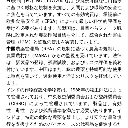
EU
規制（EC）NO 1107/2009および持続可能な使用指令
に基づく厳格な規制を実施し、人間および環境の安全性
に焦点を当てています。すべての有効物質は、承認前に
欧州食品安全局（EFSA）によって厳しい科学的評価を
受ける必要があります。加盟国は、農業からフォーク戦
略に設定された農薬削減目標を介して、統合された害虫
管理（IPM）と監視の使用を実装しています。
中国
農薬管理局（RPA）の規制に基づく農薬を規制し、
農業農村部（MARA）からの監視を受けています。法律
は、新製品の登録、残留試験、およびリスク評価を義務
付けています。中国はまた、緑の農薬と持続可能な使用
に重点を置いて、過剰使用と汚染のリスクを軽減してい
ます。
インドの作物保護化学物質は、1968年の殺虫剤法によっ
て管理されており、中央殺虫剤委員会および登録委員会
（CIBRC）によって管理されています。製品は、有効
性、毒性、および残留基準を満たす必要があります。イ
ンドは、特定の危険な農薬を禁止し、より安全な農業慣
行を支援するためのバイオベースの代替品を促進するた