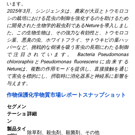
います。
2025年3月、シンジェンタは、農家が大豆とトウモロコ
シの栽培における昆虫の制御を強化するのを助けるため
に開発された生物学的殺虫剤であるNetureを導入しまし
た。この生物生物は、その強力な有効性と、トウモロコ
シ葉、悪臭の虫、ホワイトフライ、サトウキビの葉ハッ
パーなど、挑戦的な樹液を吸う害虫の長期にわたる制御
で注目されています。 Bacteria Pseudomonas
chlororaphisとPseudomonas fluorescensに由来する
Netureは、複数の作用モードを提供し、直接接触を通じ
て害虫を標的にし、摂取時に消化器系と神経系に影響を
与えます。
作物保護化学物質市場レポートスナップショット
セグメン
テーショ
詳細
ン
製品タイ
除草剤、殺虫剤、殺菌剤、その他