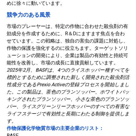
めに徐々に動いています。
競争力のある風景
市場のプレーヤーは、特定の作物に合わせた殺虫剤の有
効成分を作成するために、R＆Dにますます焦点を合わ
せています。この戦略は、独自の害虫の課題に対処し、
作物の保護を強化するのに役立ちます。ターゲットソリ
ューションの開発により、企業は製品の有効性と持続可
能性を改善し、市場の成長に直接貢献しています。
2025年2月、BASFは、4つのライスホッパー種すべてを
標的とするために調整された新しく開発された殺虫剤活
性成分であるPrexio Activeの登録プロセスを開始しまし
た。この製品は、茶色のプランソッパー、ホワイトバッ
キングされたプランソッパー、小さな茶色のプランソッ
パー、ライスグリーンリーフホッパーのすべての有害な
ライフステージで有効性と長期にわたる制御を提供しま
す。
作物保護化学物質市場の主要企業のリスト：
BASF