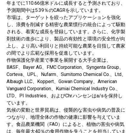
年までに110.66億米ドルに成長すると予測されており、
予測期間中は5.39％のCAGRを示しています。
市場は、ターゲットを絞ったアプリケーションを強化
し、浪費を削減する精密な農業慣行の統合によって駆動
される、着実な成長を登録しています。さらに、化学製
剤技術の進歩により、製品の有効性と環境の安全性が向
上し、より高い利回りと持続可能な農業を目指して農家
の間でより広範な採用を促進しています。
作物保護化学産業で事業を展開する大手企業は、
BASF、Bayer AG、FMC Corporation、Syngenta Group、
Corteva、UPL、Nufarm、Sumitomo Chemical Co.、Ltd、
Albaugh LLC、Koppert、Gowan Company、American
Vanguard Corporation、Kumiai Chemical Industry Co.、
LTD、PI Industries、およびChr.ハンセンはa/sを保持し
ています。
気候の変動と世界貿易は、侵襲的な害虫や病気の普及に
つながり、地理全体の作物の健康に影響を与えていま
す。食品農業機関（FAO）によると、植物の害虫や病気
は、毎年最大40％の食用作物を失うことを担当していま