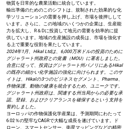
物質を日常的な農業活動に統合しています。
輸出準備のためのこのシフトは、規制された効果的な化
学ソリューションの需要を押し上げ、市場を後押しして
います。さらに、この地域のいくつかの企業は、生産能
力を拡大し、R＆Dに投資して地元の需要を効率的に提
供しています。地域の生産施設の成長は、市場を強化す
る上で重要な役割を果たしています。
2024年1月、Hikal Ltdは、6,000万米ドルの投資のために
グジャラート州政府との覚書（MOU）に署名しました。
合意に従って、投資はグジャラート州パノリにあるHikal
の既存の細かい化学施設の強化に向けられます。このサ
イトは、Hikalの3つのビジネスセグメント、Pharma、
作物保護、動物の健康を統合するため、ユニークです。
グジャラート州政府は、関連する州当局からの必要な承
認、登録、およびクリアランスを確保するという支持を
誓約しました。
ヨーロッパの作物保護化学産業は、予測期間にわたって
6.02％の堅牢なCAGRで大幅な成長を遂げています。ド
ローン、スマートセンサー、衛星マッピングなどの精密