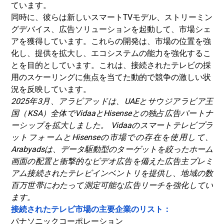
ています。
同時に、彼らは新しいスマートTVモデル、ストリーミン
グデバイス、広告ソリューションを起動して、市場シェ
アを獲得しています。これらの開発は、市場の位置を強
化し、提供を拡大し、エコシステムの能力を強化するこ
とを目的としています。これは、接続されたテレビの採
用のスケーリングに焦点を当てた動的で競争の激しい状
況を反映しています。
2025年3月、アラビアッドは、UAEとサウジアラビア王
国（KSA）全体でVidaaとHisenseとの独占広告パートナ
ーシップを拡大しました。 Vidaaのスマートテレビプラ
ットフォームとHisenseの市場での存在を使用して、
Arabyadsは、データ駆動型のターゲットを絞ったホーム
画面の配置と衝撃的なビデオ広告を備えた広告主プレミ
アム接続されたテレビインベントリを提供し、地域の数
百万世帯にわたって測定可能な広告リーチを強化してい
ます。
接続されたテレビ市場の主要企業のリスト：
パナソニックコーポレーション