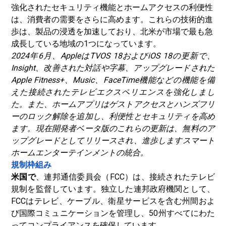
強化されたセキュリティ機能とホームアクセスの利便性
は、消費者の需要をさらに高めます。これらの技術的進
歩は、製品の浸透を加速しており、北米が市場で最も急
成長している地域の1つになっています。
2024年6月、AppleはTVOS 18およびiOS 18の更新で、
Insight、改善された対話や字幕、アップグレードされた
Apple Fitness+、Music、FaceTime機能などの機能を備
えた接続されたテレビエクスペリエンスを強化しまし
た。また、ホームアプリはゲストアクセスとハンズフリ
ーのロック解除を追加し、利便性とセキュリティを高め
ます。現在開発者ベータ版のこれらの更新は、無料のア
ップグレードとしてリリースされ、進歩します
スマート
ホーム
エンターテインメントの統合。
規制枠組み
米国で
、連邦通信委員会（FCC）は、接続されたテレビ
規制を監督しています。独立した連邦政府機関として、
FCCはテレビ、ケーブル、衛星サービスを含む州間およ
び国際コミュニケーションを管理し、50州すべてにわた
ってコンプライアンスを確保しています。