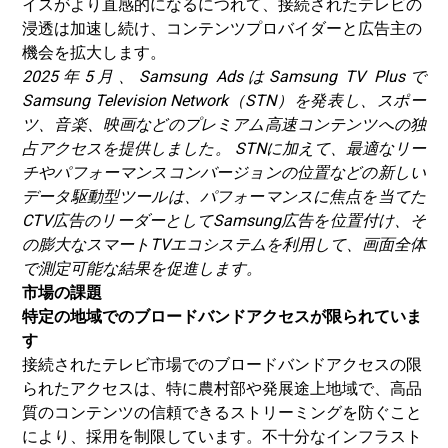
イスがより直感的になるにつれて、接続されたテレビの
浸透は加速し続け、コンテンツプロバイダーと広告主の
機会を拡大します。
2025年5月、Samsung AdsはSamsung TV Plusで
Samsung Television Network（STN）を発表し、スポー
ツ、音楽、映画などのプレミアム高速コンテンツへの独
占アクセスを提供しました。 STNに加えて、最適なリー
チやパフォーマンスコンバージョンの位置などの新しい
データ駆動型ツールは、パフォーマンスに焦点を当てた
CTV広告のリーダーとしてSamsung広告を位置付け、そ
の膨大なスマートTVエコシステムを利用して、画面全体
で測定可能な結果を​​促進します。
市場の課題
特定の地域でのブロードバンドアクセスが限られていま
す
接続されたテレビ市場でのブロードバンドアクセスの限
られたアクセスは、特に農村部や発展途上地域で、高品
質のコンテンツの信頼できるストリーミングを防ぐこと
により、採用を制限しています。不十分なインフラスト