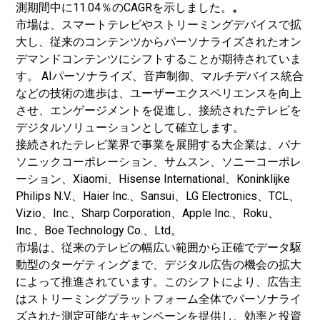
測期間中に11.04％のCAGRを示しました。
。
市場は、スマートテレビやストリーミングデバイスで拡
大し、従来のコンテンツからパーソナライズされたオン
デマンドコンテンツにシフトすることが期待されていま
す。 AIパーソナライズ、音声制御、マルチデバイス統合
などの技術の進歩は、ユーザーエクスペリエンスを向上
させ、エンゲージメントを促進し、接続されたテレビを
デジタルソリューションとして確立します。
接続されたテレビ業界で事業を展開する大企業は、パナ
ソニックコーポレーション、サムスン、ソニーコーポレ
ーション、Xiaomi、Hisense International、Koninklijke
Philips N.V.、Haier Inc.、Sansui、LG Electronics、TCL、
Vizio、Inc.、Sharp Corporation、Apple Inc.、Roku、
Inc.、Boe Technology Co.、Ltd。
市場は、従来のテレビの幅広い範囲から正確でデータ駆
動型のターゲティングまで、デジタル広告の機会の拡大
によって推進されています。このシフトにより、広告主
はストリーミングプラットフォーム全体でパーソナライ
ズされた測定可能なキャンペーンを提供し、効率と投資