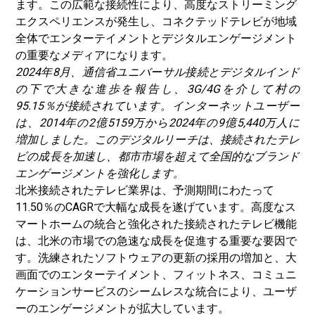
ます。この広範な接続性により、高度なストリーミング
エクスペリエンスが発生し、コネクテッドテレビが地域
全体でエンターテイメントとデジタルエンゲージメント
の重要なメディアになります。
2024年8月、
通信省
ユニバーサル接続とデジタルインド
の下で大きな進歩を報告し、3G/4Gを介して村の
95.15％が接続されています。インターネットユーザー
は、2014年の2億5159万から2024年の9億5,440万人に
増加しました。このデジタルリーチは、接続されたテレ
ビの成長を加速し、都市市場を超えて全国的なブランド
エンゲージメントを強化します。
北米
接続されたテレビ
業界は、予測期間にわたって
11.50％のCAGRで大幅な成長を遂げています。高度なス
マートホームの統合と強化された接続されたテレビ機能
は、北米の市場での急速な成長を促進する重要な要因で
す。洗練されたソフトウェアの更新の採用の増加と、大
画面でのエンターテイメント、フィットネス、コミュニ
ケーションサービスのシームレスな統合により、ユーザ
ーのエンゲージメントが拡大しています。