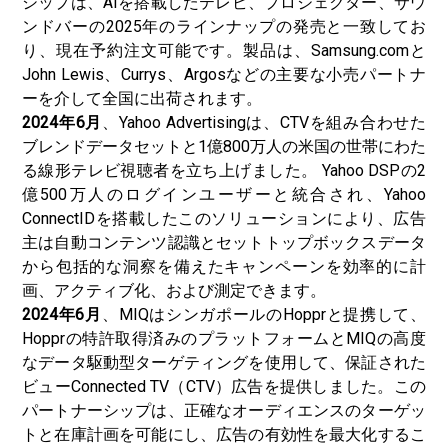
シップは、AIを搭載したテレビ、プロジェクター、サウ
ンドバーの2025年のラインナップの発売と一致してお
り、現在予約注文可能です。製品は、Samsung.comと
John Lewis、Currys、Argosなどの主要な小売パートナ
ーを介して全国に出荷されます。
2024年6月
、Yahoo Advertisingは、CTVを組み合わせた
ブレンドデータセットと1億800万人の米国の世帯にわた
る線形テレビ視聴者を立ち上げました。 Yahoo DSPの2
億500万人のログインユーザーと統合され、Yahoo
ConnectIDを搭載したこのソリューションにより、広告
主は自動コンテンツ認識とセットトップボックスデータ
から包括的な洞察を備えたキャンペーンを効率的に計
画、アクティブ化、および測定できます。
2024年6月
、MIQはシンガポールのHopprと提携して、
Hopprの特許取得済みのプラットフォームとMIQの高度
なデータ駆動型ターゲティングを使用して、保証された
ビューConnected TV（CTV）広告を提供しました。この
パートナーシップは、正確なオーディエンスのターゲッ
トと在庫計画を可能にし、広告の有効性を最大化するこ