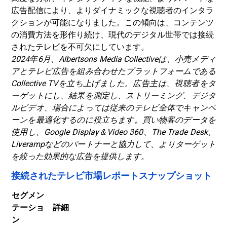
広告配信により、よりダイナミックな視聴者のインタラ
クションが可能になりました。この傾向は、コンテンツ
の消費方法を形作り続け、現代のデジタル世帯では接続
されたテレビを不可欠にしています。
2024年6月、Albertsons Media Collectiveは、小売メディ
アとテレビ広告を組み合わせたプラットフォームである
Collective TVを立ち上げました。広告主は、視聴者をタ
ーゲットにし、結果を測定し、ストリーミング、デジタ
ルビデオ、場合によっては従来のテレビ全体でキャンペ
ーンを最適化するのに役立ちます。買い物客のデータを
使用し、Google Display＆Video 360、The Trade Desk、
Liverampなどのパートナーと協力して、よりターゲット
を絞った効果的な広告を提供します。
接続されたテレビ市場レポートスナップショット
セグメン
テーショ
詳細
ン