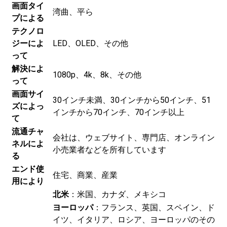
画面タイ
湾曲、平ら
プによる
テクノロ
ジーによ
LED、OLED、その他
って
解決によ
1080p、4k、8k、その他
って
画面サイ
30インチ未満、30インチから50インチ、51
ズによっ
インチから70インチ、70インチ以上
て
流通チャ
会社は、ウェブサイト、専門店、オンライン
ネルによ
小売業者などを所有しています
る
エンド使
住宅、商業、産業
用により
北米
：米国、カナダ、メキシコ
ヨーロッパ
：フランス、英国、スペイン、ド
イツ、イタリア、ロシア、ヨーロッパのその