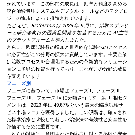
かれています。この部門の成長は、効率と精度を高める
統合治験管理システムやデジタル ツールなどのテクノロ
ジーの進歩によって推進されています。
たとえば、Biofourmis は 2023 年 9 月に、治験スポンサ
ーと研究者向けの医薬品開発を加速するために AI 主導
のプラットフォームを導入しました。
さらに、臨床試験数の増加と世界的な試験へのアクセス
の必要性がこの分野の拡大に貢献しています。主要企業
は治験プロセスを合理化するための革新的なソリューシ
ョンに多額の投資を行っており、これがこの分野の成長
を支えています。
フェーズ別
フェーズに基づいて、市場はフェーズ I、フェーズ II、
フェーズ III、フェーズ IV に分類されます。第 III 相セグ
メントは、2023 年に 49.87% という最大の臨床試験サー
ビス市場シェアを獲得しました。この段階は、確立され
た標準治療と比較して新しい治療法の有効性と安全性を
評価するために重要です。
これらの試験は、意図された適応症に対する薬剤の安全