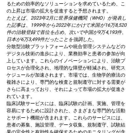
るための効率的なソリューションを求めているため、こ
の上昇は市場の拡大を促進すると予想されます。
たとえば、2023年2月に世界保健機関（WHO）が発表し
た記事は、1999年から2022年にかけて米国が16万8,520
件の治験登録で首位を占め、次いで中国が9万4,193件、
日本が6万3,499件だったことを強調した。
分散型治験プラットフォームや統合管理システムなどの
デジタル技術の進歩により、業務効率と患者の参加が向
上しています。これらのイノベーションにより、治験プ
ロセスが合理化され、地理的な障壁が軽減され、研究ス
ケジュールが加速されます。市場では、生物学的療法の
複雑さにより、専門的な検査と規制遵守に対する需要が
さらに高まっており、それによって市場の拡大が促進さ
れています。
臨床試験サービスには、臨床試験の計画、実施、管理を
容易にするために設計された、さまざまな専門的な活動
とサポート機能が含まれます。これらのサービスには、
患者の募集、施設管理、データ収集、規制遵守、試験結
果の完全性と有効性を確保するためのモニタリングが含