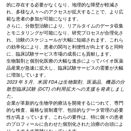
的に存在する必要がなくなり、地理的な障壁が軽減さ
れ、多様な人々へのアクセスが拡大することで、より広
範な患者の参加が可能になります。
さらに、分散型治験により、リアルタイムのデータ収集
とモニタリングが可能になり、研究プロセスが合理化さ
れ、治験のスケジュールが大幅に短縮されます。これら
の効率化により、患者の関与と利便性が向上すると同時
に、臨床試験サービス市場の成長にも貢献します。
生物製剤と個別化医療の大幅な進歩によってバイオ医薬
品産業が急速に拡大し、臨床試験サービスの需要が大幅
に増加しています。
2023 年 5 月、米国 FDA は生物製剤、医薬品、機器の分
散型臨床試験 (DCT) の利用拡大への支援を発表しまし
た。
企業が革新的な生物学的療法を開発するにつれて、専門
的な検査、厳格な規制遵守、包括的なデータ管理の必要
性が高まっています。これらの要件は、特に個々の患者
のプロフィールに合わせた個別化された治療の台頭によ