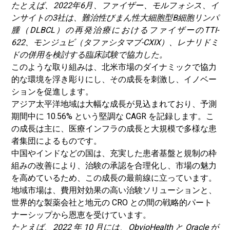
たとえば、2022年6月、ファイザー、モルフォシス、イ
ンサイトの3社は、難治性びまん性大細胞型B細胞リンパ
腫（DLBCL）の再発治療におけるファイザーのTTI-
622、モンジュビ（タファシタマブ-CXIX）、レナリドミ
ドの併用を検討する臨床試験で協力した。
このような取り組みは、北米市場のダイナミックで協力
的な環境を浮き彫りにし、その成長を刺激し、イノベー
ションを促進します。
アジア太平洋地域は大幅な成長が見込まれており、予測
期間中に 10.56% という堅調な CAGR を記録します。こ
の成長は主に、医療インフラの成長と大規模で多様な患
者集団によるものです。
中国やインドなどの国は、充実した患者基盤と規制の枠
組みの改善により、治験の承認を合理化し、市場の魅力
を高めているため、この成長の最前線に立っています。
地域市場は、費用対効果の高い治験ソリューションと、
世界的な製薬会社と地元の CRO との間の戦略的パート
ナーシップから恩恵を受けています。
たとえば、2022 年 10 月には、ObvioHealth と Oracle が