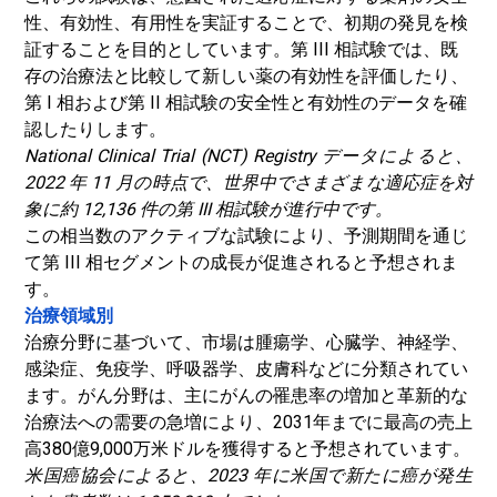
性、有効性、有用性を実証することで、初期の発見を検
証することを目的としています。第 III 相試験では、既
存の治療法と比較して新しい薬の有効性を評価したり、
第 I 相および第 II 相試験の安全性と有効性のデータを確
認したりします。
National Clinical Trial (NCT) Registry データによると、
2022 年 11 月の時点で、世界中でさまざまな適応症を対
象に約 12,136 件の第 III 相試験が進行中です。
この相当数のアクティブな試験により、予測期間を通じ
て第 III 相セグメントの成長が促進されると予想されま
す。
治療領域別
治療分野に基づいて、市場は腫瘍学、心臓学、神経学、
感染症、免疫学、呼吸器学、皮膚科などに分類されてい
ます。がん分野は、主にがんの罹患率の増加と革新的な
治療法への需要の急増により、2031年までに最高の売上
高380億9,000万米ドルを獲得すると予想されています。
米国癌協会によると、2023 年に米国で新たに癌が発生