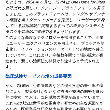
たとえば、2024 年 6 月に、IQVIA は One Home for Sites
と呼ばれる新しいテクノロジー プラットフォームを発表
しました。このプラットフォームは、シングル サインオ
ン機能と集中ダッシュボードを提供し、ユーザーが実施
している臨床試験に関連するすべての重要なシステムと
タスクを効率的に管理できるようにします。
このような高度なテクノロジーを採用することで、企業
はユーザー エクスペリエンスを向上させ、プロセスを簡
素化し、イノベーションのリーダーとしての地位を確立
しています。これにより、今後数年間で市場の拡大が促
進され、新しい治療法の開発が加速すると予想されま
す。
臨床試験サービス市場の成長要因
がん、糖尿病、心血管障害などの慢性疾患の発生率の増
加により、製薬会社が新たな治療法や療法の開発を継続
的に模索しており、臨床試験の需要が高まっています。
これらの状況は世界的な罹患率と死亡率の主な原因であ
るため、医療業界は研究努力を強化する必要に迫られて