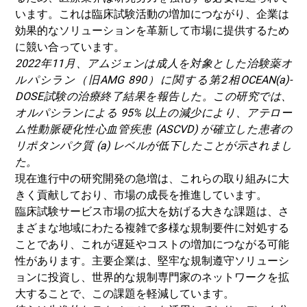
います。これは臨床試験活動の増加につながり、企業は
効果的なソリューションを革新して市場に提供するため
に競い合っています。
2022年11月、アムジェンは成人を対象とした治験薬オ
ルパシラン（旧AMG 890）に関する第2相OCEAN(a)-
DOSE試験の治療終了結果を報告した。この研究では、
オルパシランによる 95% 以上の減少により、アテロー
ム性動脈硬化性心血管疾患 (ASCVD) が確立した患者の
リポタンパク質 (a) レベルが低下したことが示されまし
た。
現在進行中の研究開発の急増は、これらの取り組みに大
きく貢献しており、市場の成長を推進しています。
臨床試験サービス市場の拡大を妨げる大きな課題は、さ
まざまな地域にわたる複雑で多様な規制要件に対処する
ことであり、これが遅延やコストの増加につながる可能
性があります。主要企業は、堅牢な規制遵守ソリューシ
ョンに投資し、世界的な規制専門家のネットワークを拡
大することで、この課題を軽減しています。