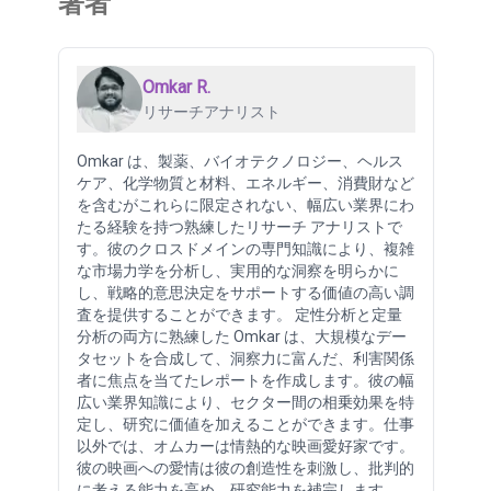
著者
Omkar R.
リサーチアナリスト
Omkar は、製薬、バイオテクノロジー、ヘルス
ケア、化学物質と材料、エネルギー、消費財など
を含むがこれらに限定されない、幅広い業界にわ
たる経験を持つ熟練したリサーチ アナリストで
す。彼のクロスドメインの専門知識により、複雑
な市場力学を分析し、実用的な洞察を明らかに
し、戦略的意思決定をサポートする価値の高い調
査を提供することができます。 定性分析と定量
分析の両方に熟練した Omkar は、大規模なデー
タセットを合成して、洞察力に富んだ、利害関係
者に焦点を当てたレポートを作成します。彼の幅
広い業界知識により、セクター間の相乗効果を特
定し、研究に価値を加えることができます。仕事
以外では、オムカーは情熱的な映画愛好家です。
彼の映画への愛情は彼の創造性を刺激し、批判的
に考える能力を高め、研究能力を補完します。