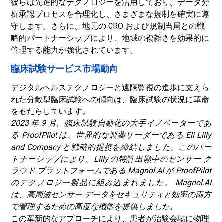
彼らは先進的なテクノロジーを活用しており、
データ分
析
承認プロセスを合理化し、さまざまな規制を確実に遵
守します。さらに、地元の CRO および規制当局との戦
略的パートナーシップにより、地域の複雑さを効果的に
管理する能力が強化されています。
臨床試験サービス市場動向
デジタルヘルステクノロジーと遠隔監視の進歩に支えら
れた分散型臨床試験への傾向は、臨床試験の状況に革命
をもたらしています。
2023 年 9 月、臨床試験自動化の大手イノベーターであ
る ProofPilot は、世界的な製薬リーダーである Eli Lilly
and Company と戦略的提携を締結しました。このパー
トナーシップにより、Lilly の特許出願中のセンサー ク
ラウド プラットフォームである Magnol.AI が ProofPilot
のテクノロジー製品に組み込まれました。 Magnol.AI
は、高周波センサー データをセキュリティと効率の両方
で管理するための高度な機能を提供しました。
この革新的なアプローチにより、患者が治験会場に物理