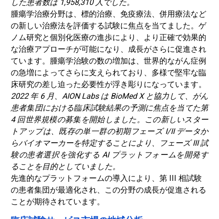
した患者数は 1,958,310 人でした。
腫瘍学治療分野は、標的治療、免疫療法、併用療法など
の新しい治療法を評価する試験に焦点を当てました。ゲ
ノム研究と個別化医療の進歩により、より正確で効果的
な治療アプローチが可能になり、成長がさらに促進され
ています。腫瘍学治験の数の増加は、世界的ながん症例
の急増によってさらに支えられており、多様で堅牢な臨
床研究の差し迫った必要性が浮き彫りになっています。
2022 年 6 月、AION Labs は BioMed X と協力して、がん
患者集団における臨床試験結果の予測に焦点を当てた第
4 回世界規模の募集を開始しました。この新しいスター
トアップは、既存の単一群の初期フェーズ I/II データか
らバイオマーカーを特定することにより、フェーズ III 試
験の患者選択を強化する AI プラットフォームを開発す
ることを目的としていました。
先進的なプラットフォームの導入により、第 III 相試験
の患者集団が最適化され、この分野の成長が促進される
ことが期待されています。