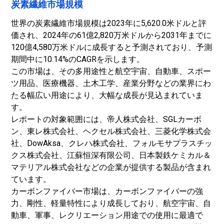
炭素繊維市場規模
世界の炭素繊維市場規模は2023年に5,620.0米ドルと評
価され、2024年の61億2,820万米ドルから2031年までに
120億4,580万米ドルに成長すると予測されており、予測
期間中に10.14%のCAGRを示します。
この市場は、その多用途性と航空宇宙、自動車、スポー
ツ用品、医療機器、土木工学、産業分野などの業界にわ
たる幅広い用途により、大幅な成長が見込まれていま
す。
レポートの対象範囲には、帝人株式会社、SGLカーボ
ン、東レ株式会社、ヘクセル株式会社、三菱化学株式会
社、DowAksa、クレハ株式会社、フォルモサプラスチッ
クス株式会社、江蘇恒深有限公司、日本製鉄ケミカル＆
マテリアル株式会社などの企業が提供する製品が含まれ
ています。
カーボンファイバー市場は、カーボンファイバーの強
力、剛性、軽量特性により成長しており、航空宇宙、自
動車、軍事、レクリエーション用途での使用に最適で