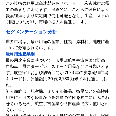
この技術の利用は高速製造もサポートし、炭素繊維の需
要の高まりに応えます。最終的に、これらの改良により
炭素繊維はより広範囲で使用可能となり、生産コストの
削減につながり、市場の拡大を促進します。
セグメンテーション分析
世界市場は、最終用途の産業、種類、原材料、地理に基
づいて分割されています。
最終用途産業別
最終用途産業に基づいて、市場は航空宇宙および防衛、
自動車、風力タービン、スポーツ用品などに分類されま
す。航空宇宙および防衛部門が 2023 年の炭素繊維市場
をリードし、評価額は 20 億 3,780 万米ドルに達しまし
た。
炭素繊維は、航空機、ミサイル部品、衛星などの高性能
用途に不可欠な軽量かつ高強度の特性を独自に組み合わ
せているため、航空宇宙産業や防衛産業で広く使用され
ています。