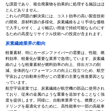
な課題であり、複合廃棄物を効果的に処理する施設はほ
とんどありません。
これらの問題の解決策には、コスト効率の高い製造技術
の開発、原材料源の多様化、炭素繊維をより手頃な価格
で入手しやすく、より幅広い用途で持続可能なものにす
るための高度なリサイクル技術への投資が含まれます。
炭素繊維業界の動向
軽量素材、特にカーボンファイバーの需要は、性能、燃
料効率、軽量化が重要な業界で急増しています。炭素繊
維のような軽量素材が燃料効率の向上、排出ガスの削
減、全体的なパフォーマンスの向上に役立つため、航空
宇宙および自動車分野がこの需要の主要な推進要因とな
っています。
航空宇宙産業では、炭素繊維が航空機の部品に使用され
ており、従来の金属のような重量を追加することなく強
度を提供します。同様に、自動車業界でも、燃費とハン
ドリングを最適化するために、高性能車や一部の高級車