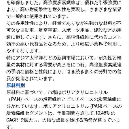
を確保しました。高強度炭素繊維は、優れた引張強度に
より、高い耐衝撃性と耐久性を実現し、さまざまな業界
で一般的に使用されています。
その多用途性により、軽量でありながら強力な材料が不
可欠な自動車、航空宇宙、スポーツ用品、建設などの用
途に適しています。さらに、高弾性繊維に代わるコスト
効率の高い代替品となるため、より幅広い業界で利用し
やすくなります。
特にアジア太平洋などの新興市場において、耐久性と軽
量の素材に対する需要が高まるにつれ、高強度炭素繊維
の手頃な価格と性能により、引き続き多くの分野での普
及が促進されています。
原材料別
原材料に基づいて、市場はポリアクリロニトリル
（PAN）ベースの炭素繊維とピッチベースの炭素繊維に
分かれています。ポリアクリロニトリル (PAN) ベースの
炭素繊維セグメントは、予測期間を通じて 10.48% の
CAGR で拡大し、大幅な成長を遂げる態勢が整っていま
す。