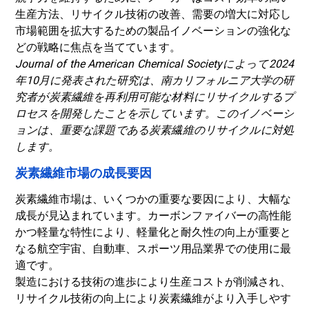
生産方法、リサイクル技術の改善、需要の増大に対応し
市場範囲を拡大するための製品イノベーションの強化な
どの戦略に焦点を当てています。
Journal of the American Chemical Societyによって2024
年10月に発表された研究は、南カリフォルニア大学の研
究者が炭素繊維を再利用可能な材料にリサイクルするプ
ロセスを開発したことを示しています。このイノベーシ
ョンは、重要な課題である炭素繊維のリサイクルに対処
します。
炭素繊維市場の成長要因
炭素繊維市場は、いくつかの重要な要因により、大幅な
成長が見込まれています。カーボンファイバーの高性能
かつ軽量な特性により、軽量化と耐久性の向上が重要と
なる航空宇宙、自動車、スポーツ用品業界での使用に最
適です。
製造における技術の進歩により生産コストが削減され、
リサイクル技術の向上により炭素繊維がより入手しやす