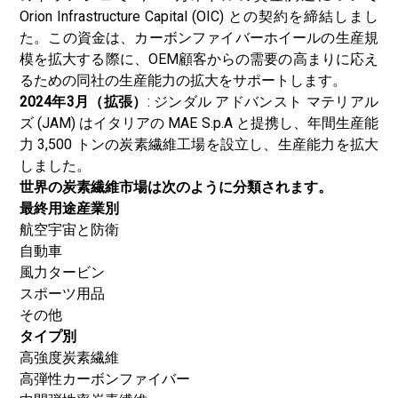
Orion Infrastructure Capital (OIC) との契約を締結しまし
た。この資金は、カーボンファイバーホイールの生産規
模を拡大する際に、OEM顧客からの需要の高まりに応え
るための同社の生産能力の拡大をサポートします。
2024年3月（拡張）
: ジンダル アドバンスト マテリアル
ズ (JAM) はイタリアの MAE S.p.A と提携し、年間生産能
力 3,500 トンの炭素繊維工場を設立し、生産能力を拡大
しました。
世界の炭素繊維市場は次のように分類されます。
最終用途産業別
航空宇宙と防衛
自動車
風力タービン
スポーツ用品
その他
タイプ別
高強度炭素繊維
高弾性カーボンファイバー