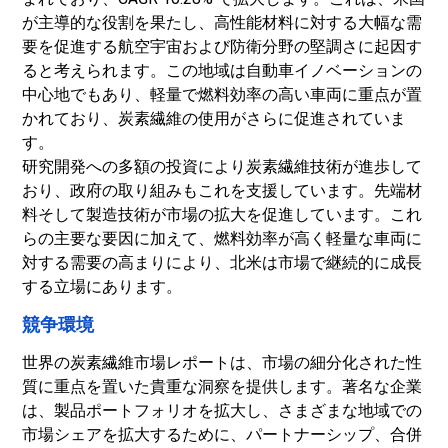
が主導的な役割を果たし、高性能材料に対する大幅な需
要を促進する航空宇宙および防衛分野の堅調さに起因す
ると考えられます。
この地域は自動車イノベーションの
中心地でもあり、軽量で燃料効率の高い車両に重点が置
かれており、炭素繊維の使用がさらに促進されていま
す。
研究開発への多額の投資により炭素繊維技術が進歩して
おり、政府の取り組みもこれを支援しています。
先端材
料
そして製造技術が市場の拡大を促進しています。
これ
らの主要な要因に加えて、燃料効率が高く軽量な車両に
対する需要の高まりにより、北米は市場で継続的に成長
する立場にあります。
競争環境
世界の炭素繊維市場レポートは、市場の細分化された性
質に重点を置いた貴重な洞察を提供します。著名な企業
は、製品ポートフォリオを拡大し、さまざまな地域での
市場シェアを拡大​​するために、パートナーシップ、合併