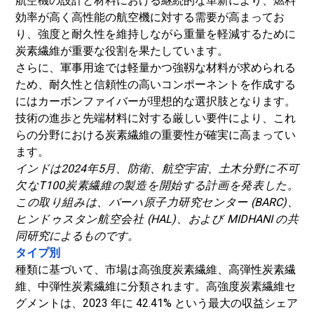
航空機の設計と材料における継続的な革新により、燃料
効率が高く高性能の航空機に対する需要が高まってお
り、強度と耐久性を維持しながら重量を軽減するために
炭素繊維が重要な役割を果たしています。
さらに、軍事用途では軽量かつ強靱な材料が求められる
ため、耐久性と信頼性の高いコンポーネントを作成する
にはカーボンファイバーが理想的な選択肢となります。
技術の進歩と先端材料に対する厳しい要件により、これ
らの分野における炭素繊維の重要性が確実に高まってい
ます。
インドは2024年5月、防衛、航空宇宙、土木分野に不可
欠なT100炭素繊維の製造を開始する計画を発表した。
この取り組みは、バーハ原子力研究センター (BARC)、
ヒンドゥスタン航空会社 (HAL)、および MIDHANI の共
同研究によるものです。
タイプ別
種類に基づいて、市場は高強度炭素繊維、高弾性炭素繊
維、中弾性炭素繊維に分類されます。高強度炭素繊維セ
グメントは、2023 年に 42.41% という最大の収益シェア