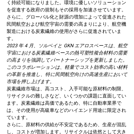
く持続可能になりました。環境に優しいソリューション
を促進する政府の規制もその採用を加速させています。
さらに、グローバル化と財源の増加によって促進された
民間航空および航空宇宙の需要の高まりにより、航空機
製造における炭素繊維の使用がさらに促進されていま
す。
2023 年 4 月、ソルベイと GKN エアロスペースは、航空
宇宙における炭素繊維ベースの熱可塑性複合材料の需要
の高まりを強調してパートナーシップを更新しました。
このコラボレーションは、軽量でコスト効率の高い材料
の革新を推進し、特に民間航空向けの高速生産において
市場を押し上げます。
炭素繊維市場は、高コスト、入手可能な原材料の制限、
リサイクルの難しさなど、いくつかの課題に直面してい
ます。炭素繊維は高価であるため、特に自動車業界で
は、その使用が高級車などのハイエンド用途に限定され
ています。
さらに、原材料の供給が不安定であるため、生産が混乱
し、コストが増加します。リサイクルは依然として大き