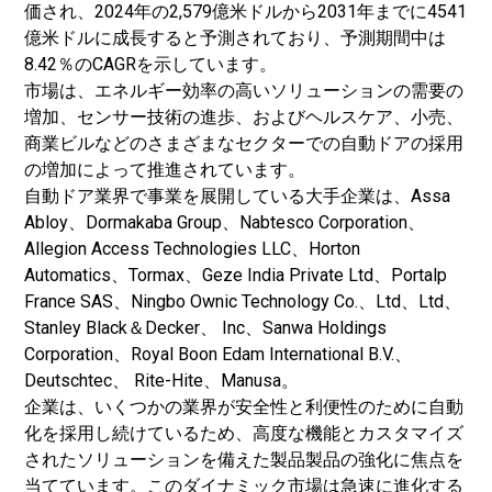
価され、2024年の2,579億米ドルから2031年までに4541
億米ドルに成長すると予測されており、予測期間中は
8.42％のCAGRを示しています。
市場は、エネルギー効率の高いソリューションの需要の
増加、センサー技術の進歩、およびヘルスケア、小売、
商業ビルなどのさまざまなセクターでの自動ドアの採用
の増加によって推進されています。
自動ドア業界で事業を展開している大手企業は、Assa
Abloy、Dormakaba Group、Nabtesco Corporation、
Allegion Access Technologies LLC、Horton
Automatics、Tormax、Geze India Private Ltd、Portalp
France SAS、Ningbo Ownic Technology Co.、Ltd、Ltd、
Stanley Black＆Decker、 Inc、Sanwa Holdings
Corporation、Royal Boon Edam International B.V.、
Deutschtec、 Rite-Hite、Manusa。
企業は、いくつかの業界が安全性と利便性のために自動
化を採用し続けているため、高度な機能とカスタマイズ
されたソリューションを備えた製品製品の強化に焦点を
当てています。このダイナミック市場は急速に進化する