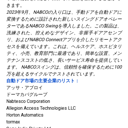
きます。
2023年9月、NABCOの入り口は、手動ドアを自動ドアに
変換するために設計された新しいスイングドアオペレー
ターであるNABCO Swingを導入しました。この製品は、
洗練された、控えめなデザイン、非握手ギアアセンブ
リ、およびNABCO Connectアプリを介したリモートアク
セスを備えています。これは、ヘルスケア、ホスピタリ
ティ、小売、教育部門に最適であり、簡単な設置、メン
テナンスコストの低さ、長いサービス寿命を提供してい
ます。 NABCOスイングは、信頼性を確保するために100
万を超えるサイクルでテストされています。
自動ドア市場の主要企業のリスト：
アッサ・アブロイ
ドーマカバグループ
Nabtesco Corporation
Allegion Access Technologies LLC
Horton Automatics
tormax