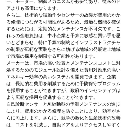
ー、モーター、制御メカニズムが必要であり、従来のド
アよりも高価になります。
さらに、技術的な誤動作やセンサーの故障が費用のかか
る修理につながる可能性があるため、最適な機能を確保
するためには、定期的なメンテナンスが不可欠です。こ
れらの金融負担は、中小企業と予算に敏感な買い手を思
いとどまらせ、特に予算の制約とインフラストラクチャ
の制限が広範な実装をさらに妨げる地域の発展途上地域
で市場の採用を制限する可能性があります。
メーカーは、市場の高い設置とメンテナンスコストに対
処するためのモジュール設計を備えた費用対効果の高い
エネルギー効率の高いシステムを開発できます。企業
は、長期的な費用を削減するために予防保守プログラム
を採用することができますが、政府のインセンティブは
より広範な採用を促進することができます。
自己診断センサーとAI駆動型の予測メンテナンスの進歩
により、費用のかかる修理を防ぐことにより、効率がさ
らに向上します。さらに、競争の激化と生産技術の改善
は、コストを削減し、自動ドアをよりアクセスしやすく