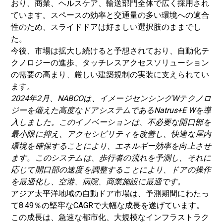
おり、商業、ヘルスケア、輸送部門全体で広く採用され
ています。スペースの効率と交通量の多い環境への適合
性のため、スライドドアは好ましい選択肢のままでし
た。
今後、市場は拡大し続けると予想されており、自動化テ
クノロジーの進歩、タッチレスアクセスソリューション
の需要の高まり、厳しい建築規制の実装に支えられてい
ます。
2024年2月、NABCOは、イメージセンシングWテクノロ
ジーを備えた高度なドアシステムであるNatrus+E Wを導
入しました。このイノベーションは、不必要な開口部を
最小限に抑え、アクセシビリティを改善し、快適な屋内
環境を確保することにより、エネルギー効率を向上させ
ます。このシステムは、歩行者の流れを予測し、それに
応じて開口部の速度を調整することにより、ドアの操作
を最適化し、空港、病院、商業施設に最適です。
アジア太平洋地域の自動ドア市場は、予測期間にわたっ
て8.49％の堅牢なCAGRで大幅な成長を遂げています。
この成長は、急速な都市化、大規模なインフラストラク