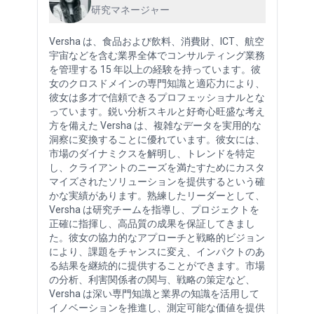
研究マネージャー
Versha は、食品および飲料、消費財、ICT、航空
宇宙などを含む業界全体でコンサルティング業務
を管理する 15 年以上の経験を持っています。彼
女のクロスドメインの専門知識と適応力により、
彼女は多才で信頼できるプロフェッショナルとな
っています。鋭い分析スキルと好奇心旺盛な考え
方を備えた Versha は、複雑なデータを実用的な
洞察に変換することに優れています。彼女には、
市場のダイナミクスを解明し、トレンドを特定
し、クライアントのニーズを満たすためにカスタ
マイズされたソリューションを提供するという確
かな実績があります。熟練したリーダーとして、
Versha は研究チームを指導し、プロジェクトを
正確に指揮し、高品質の成果を保証してきまし
た。彼女の協力的なアプローチと戦略的ビジョン
により、課題をチャンスに変え、インパクトのあ
る結果を継続的に提供することができます。市場
の分析、利害関係者の関与、戦略の策定など、
Versha は深い専門知識と業界の知識を活用して
イノベーションを推進し、測定可能な価値を提供