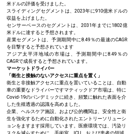
米ドルの評価を受けました。
スライディングセグメントは、2023年に910億米ドルの
収益を上げました。
センサーベースのセグメントは、2031年までに1802億
米ドルに達すると予想されます。
産業セグメントは、予測期間中に8.49％の最速のCAGR
を目撃すると予想されています
アジア太平洋地域の市場は、予測期間中に8.49％の
CAGRで成長すると予想されています。
マーケットドライバー
「衛生と接触のないアクセスに重点を置く」
衛生と非接触アクセスに重点を置いていることは、自動
車の重要なドライバーです
マティックドア市場は、特に
Covid-19のパンデミックに続き、頻繁に触れた表面を介
した生殖透過の認識を高めました。
企業、ヘルスケア施設、および公的機関は、安全性と衛
生を強化するために自動化されたエントリーソリューシ
ョンをますます採用しています。医療環境では、汚染リ
スクを減らすために、手術室、ICU、および患者の領域