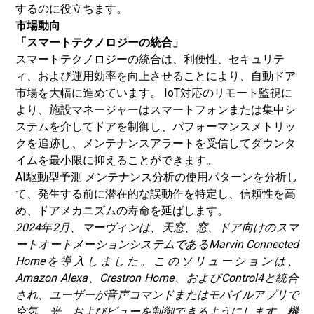
するのに役立ちます。
市場動向
「スマートテクノロジーの統合」
スマートテクノロジーの統合は、利便性、セキュリテ
ィ、および運用効率を向上させることにより、自動ドア
市場を大幅に進めています。 IoT対応のリモート監視に
より、施設マネージャーはスマートフォンまたは集中シ
ステムを介してドアを制御し、パフォーマンスメトリッ
クを追跡し、メンテナンスアラートを受信して​​ダウンタ
イムを最小限に抑えることができます。
AI駆動型予測
メンテナンス分析の使用パターンを分析し
て、発生する前に潜在的な誤動作を特定し、信頼性を高
め、ドアメカニズムの寿命を延ばします。
2024年2月、マーヴィンは、天窓、窓、ドア向けのスマ
ートオートメーションシステムであるMarvin Connected
Homeを導入しました。このソリューションは、
Amazon Alexa、Crestron Home、およびControl4と統合
され、ユーザーが音声コマンドまたはモバイルアプリで
空気、光、およびビューを制御できるようにします。機