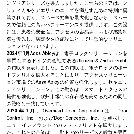
ングドアシリーズを導入しました。これらのドアは、ク
リティカルケアエリアのニーズを満たすために特別に構
築されており、スペース効率を最大化しながら、スムー
ズで信頼性の高いパフォーマンスを提供します。この設
計は、患者の安全性、アクセスの容易さ、および感染制
御を優先し、病院や医療施設にとって理想的なソリュー
ションとなっています。
2024年1月
Assa Abloyは、電子ロックソリューションを
専門とするドイツの会社であるUhlmann＆Zacher Gmbh
の買収を発表しました。この買収は、電子ロックのポー
トフォリオを拡大することにより、アクセスソリューシ
ョン市場でのAssa Abloyの位置を強化します。
セキュリ
ティソリューション
。この動きは、スマートアクセスの
提供を強化し、欧州市場での存在感を高めるための同社
の戦略と一致しています。
2023年1月
、Overhead Door Corporationは、Door
Control、Inc。およびDoor Concepts、Inc。を買収し、
ニューイングランドでのフットプリントを拡大しまし
た。これらの企業は、自動ドアのサービスと設置を専門