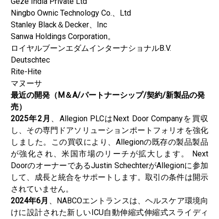
Geze India Private Ltd
Ningbo Ownic Technology Co.、Ltd
Stanley Black＆Decker、Inc
Sanwa Holdings Corporation。
ロイヤルブーンエダムインターナショナルB.V.
Deutschtec
Rite-Hite
マヌーサ
最近の開発（M＆A/パートナーシップ/契約/新製品の発
売）
2025年2月
、Allegion PLCはNext Door Companyを買収
し、その専門ドアソリューションポートフォリオを強化
しました。この買収により、Allegionの既存の製品製品
が強化され、米国市場のリーチが拡大します。 Next
DoorのオーナーであるJustin SchechterがAllegionに参加
して、成長と統合をサポートします。取引の条件は開示
されていません。
2024年6月
、NABCOエントランスは、ヘルスケア環境向
けに設計された新しいICU自動伸縮式伸縮式スライディ