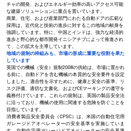
チャの開発、およびエネルギー効率の高いアクセス可能
な建築ソリューションに重点を置いています。
商業、住宅、および産業部門にわたる自動ドアの広範な
採用は、近代化と技術の進歩に対するこの地域の献身を
強調しています。特に、中国とインドは、強力な経済的
進歩と野心的な都市開発イニシアチブによって推進され
て、この拡大を主導しています。
地域の規制の枠組みも、市場の形成に重要な役割を果た
しています
英国での機械（安全）規制2008の供給は、市場に置かれ
る前に、自動ドアを含む機械の本質的な安全要件を設定
しました。適合性を示すために、健康と安全の基準、リ
スク評価、適切な文書化、およびCEマーキングの遵守を
義務付けています。これらの規制は、英国の製品安全法
に沿っており、機械の使用に関連する危険を防ぐことを
目指しています。
消費者製品安全委員会（CPSC）は、米国の自動住宅用
ガレージドアオペレーターの安全基準を実施していま
す。自動住宅用ガレージドアオペレーターの安全基準