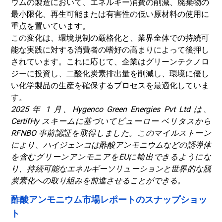
ウムの製造において、エネルギー消費の削減、廃棄物の
最小限化、再生可能または有害性の低い原材料の使用に
重点を置いています。
この変化は、環境規制の厳格化と、業界全体での持続可
能な実践に対する消費者の嗜好の高まりによって後押し
されています。これに応じて、企業はグリーンテクノロ
ジーに投資し、二酸化炭素排出量を削減し、環境に優し
い化学製品の生産を確保するプロセスを最適化していま
す。
2025 年 1 月、Hygenco Green Energies Pvt Ltd は、
CertifHy スキームに基づいてビューロー ベリタスから
RFNBO 事前認証を取得しました。このマイルストーン
により、ハイジェンコは酢酸アンモニウムなどの誘導体
を含むグリーンアンモニアをEUに輸出できるようにな
り、持続可能なエネルギーソリューションと世界的な脱
炭素化への取り組みを前進させることができる。
酢酸アンモニウム市場レポートのスナップショッ
ト