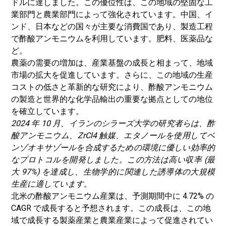
ドルに達しました。この優位性は、この地域の堅固な工
業部門と農業部門によって強化されています。
中国、イ
ンド、日本などの国々が主要な消費国であり、製造工程
で酢酸アンモニウムを利用しています。
肥料
、医薬品な
ど。
農薬の需要の増加は、産業基盤の成長と相まって、地域
市場の拡大を促進しています。さらに、この地域の生産
コストの低さと革新的な研究により、酢酸アンモニウム
の製造と世界的な化学品輸出の重要な拠点としての地位
を確立しています。
2024 年 10 月、イランのシラーズ大学の研究者らは、酢
酸アンモニウム、ZrCl4 触媒、エタノールを使用してベ
ンゾオキサゾールを合成するための環境に優しい効率的
なプロトコルを開発しました。この方法は高い収率 (最
大 97%) を達成し、生物学的に関連した誘導体の大規模
生産に適しています。
北米の酢酸アンモニウム産業は、予測期間中に 4.72% の
CAGR で成長すると予想されます。この成長は、この地
域で成長する製薬産業と農業産業によって促進されてい