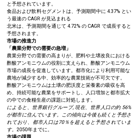
と予想されています。
食品および飲料セグメントは、予測期間中に 4.37% とい
う最速の CAGR が見込まれる
北米は、予測期間を通じて 4.72% の CAGR で成長すると
予想されます。
市場の推進力
「農業分野での需要の急増」
農業分野での需要の高まりが、肥料や土壌改良における
酢酸アンモニウムの役割に支えられ、酢酸アンモニウム
市場の成長を促進しています。都市化により利用可能な
農地が減少する中、効率的な農業技術が不可欠です。
酢酸アンモニウムは土壌の肥沃度と栄養素の吸収を高
め、持続可能な農業をサポートし、人口増加と都市拡大
の中での食糧生産の課題に対処します。
によると、
世界銀行グループ
, 現在、世界人口の約 56%
が都市に住んでいます。この傾向は今後も続くと予想さ
れており、都市人口は70％を超えると予想されていま
す。
2050年までに。
市場の課題