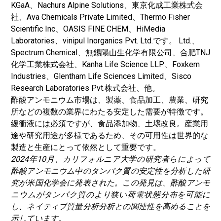
KGaA、Nachurs Alpine Solutions、東京化成工業株式会
社、Ava Chemicals Private Limited、Thermo Fisher
Scientific Inc、OASIS FINE CHEM、HiMedia
Laboratories、vinipul Inorganics Pvt. Ltd.です。 Ltd.、
Spectrum Chemical、無錫陽山生化学有限公司、合肥TNJ
化学工業株式会社、Kanha Life Science LLP、Foxkem
Industries、Glentham Life Sciences Limited、Sisco
Research Laboratories Pvt.株式会社、他。
酢酸アンモニウム市場は、製薬、食品加工、農業、研究
所などの複数の業界にわたる安定した需要が特徴です。
緩衝液には必須ですが、
食品添加物
、土壌改良。産業用
途や研究用途が多様であるため、その可用性は世界的な
製造と生産にとって依然として重要です。
2024年10月、カリフォルニア大学の研究者らによって
酢酸アンモニウム中のタンパク質の安定性を分析した研
究が米国化学会に発表された。この発見は、酢酸アンモ
ニウムがタンパク質のより狭い荷電状態分布を可能に
し、ネイティブ質量分析分析との関連性を高めることを
示しています。