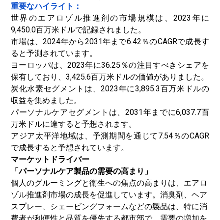
重要なハイライト：
世界のエアロゾル推進剤の市場規模は、2023年に
9,450.0百万米ドルで記録されました。
市場は、2024年から2031年まで6.42％のCAGRで成長す
ると予測されています。
ヨーロッパは、2023年に36.25％の注目すべきシェアを
保有しており、3,425.6百万米ドルの価値がありました。
炭化水素セグメントは、2023年に3,895.3百万米ドルの
収益を集めました。
パーソナルケアセグメントは、2031年までに6,037.7百
万米ドルに達すると予想されます。
アジア太平洋地域は、予測期間を通じて7.54％のCAGR
で成長すると予想されています。
マーケットドライバー
「パーソナルケア製品の需要の高まり」
個人のグルーミングと衛生への焦点の高まりは、エアロ
ゾル推進剤市場の成長を促進しています。消臭剤、ヘア
スプレー、シェービングフォームなどの製品は、特に消
費者が利便性と品質を優先する都市部で、需要の増加を