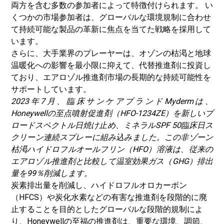
両方を含む多数の参加者によって特徴付けられます。 い
くつかの市場参加者は、グローバルな環境規制に合わせ
て持続可能な製品の革新に焦点を当てた戦略を採用して
います。
さらに、大手業界のプレーヤーは、オゾンの枯渇と地球
温暖化への影響を最小限に抑えて、代替推進剤に投資し
ており、エアロゾル推進剤市場の長期的な持続可能性を
サポートしています。
2023年7月、臨床サンケアブランドMydermは、
Honeywellの至点噴射促進剤（HFO-1234ZE）を新しいブ
ロードスペクトル日焼け止め、ミネラルSPF 50臨床日ス
クリーン連続スプレーに組み込みました。この非ゾーン
枯渇ハイドロフルオールフリン（HFO）溶液は、従来の
エアロゾル推進剤と比較して温室効果ガス（GHG）排出
量を99％削減します。
炭素排出量を削減し、ハイドロフルオロカーボン
（HFCS）や炭化水素などの有害な推進剤を段階的に廃
止することを目的としたグローバルな段階的規制によ
り、Honeywellの至福の推進剤は、重要な環境、調節、