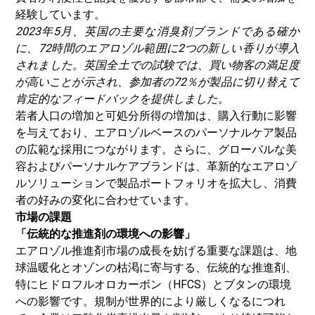
経験しています。
2023年5月、英国の主要な消臭剤ブランドである確か
に、72時間のエアロゾル範囲に2つの新しい香りが導入
されました。英国全土での試験では、買い物客の満足度
が高いことが示され、参加者の72％が製品に切り替えて
肯定的なフィードバックを提供しました。
若者人口の増加と可処分所得の増加は、購入行動に影響
を与えており、エアロゾルベースのパーソナルケア製品
の広範な採用につながります。さらに、グローバルな美
容およびパーソナルケアブランドは、革新的なエアロゾ
ルソリューションで製品ポートフォリオを拡大し、消費
者の好みの変化に合わせています。
市場の課題
「伝統的な推進剤の環境への影響」
エアロゾル推進剤市場の成長を妨げる重要な課題は、地
球温暖化とオゾンの枯渇に寄与する、伝統的な推進剤、
特にヒドロフルオロカーボン（HFCS）とブタンの環境
への影響です。規制が世界的により厳しくなるにつれ