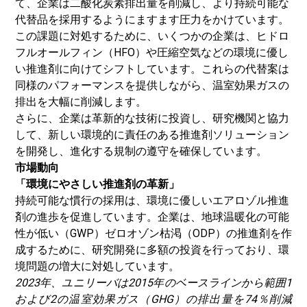
て、企業は二酸化炭素排出量を削減し、より持続可能な
代替品を採用するようにますます圧力をかけています。
この課題に対処するために、いくつかの企業は、ヒドロ
フルオールフィン（HFO）や圧縮空気などの環境に優し
い推進剤に向けてシフトしています。これらの代替案は
同様のパフォーマンスを提供しながら、温室効果ガスの
排出を大幅に削減します。
さらに、企業は革新的な技術に投資し、研究機関と協力
して、新しい環境的に責任のある推進剤ソリューション
を開発し、進化する規制の遵守を確保しています。
市場動向
「環境にやさしい推進剤の革新」
持続可能な慣行の採用は、環境に優しいエアロゾル推進
剤の進歩を促進しています。企業は、地球温暖化の可能
性が低い（GWP）ゼロオゾン枯渇（ODP）の推進剤を作
成するために、研究開発に多額の投資を行っており、環
境問題の増大に対処しています。
2023年、ユニリーバは2015年のベースラインから範囲1
および2の温室効果ガス（GHG）の排出量を74％削減