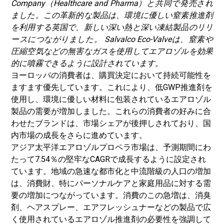
Company（Healthcare and Pharma）と共同で発売され
ました。この革新的な製品は、環境に優しい窒素推進剤
を利用する英国で、新しい深い熱と深い凍結製品のリリ
ースにつながりました。 Salvalco Eco-Valveは、窒素や
圧縮空気などの無害なガスを使用してエアロゾルを効果
的に噴霧できるように設計されています。
ヨーロッパの消費者は、購買決定において持続可能性を
ますます優先しています。これにより、低GWP推進剤を
使用し、環境に優しい材料に包装されているエアロゾル
製品の需要が増加しました。これらの消費者の好みに合
わせたブランドは、市場シェアが後押しされており、国
内市場の成長をさらに進めています。
アジア太平洋エアロゾルプロペラ市場は、予測期間にわ
たって7.54％の堅牢なCAGRで成長するように設定され
ています。地域の急速な都市化と中流階級の人口の増加
は、消費財、特にパーソナルケアと家庭用品に対する需
要の増加につながっています。
消費のこの急増は、消臭
剤、ヘアスプレー、エアフレッシュナーなどの製品で広
く使用されているエアロゾル推進剤の必要性を強調して