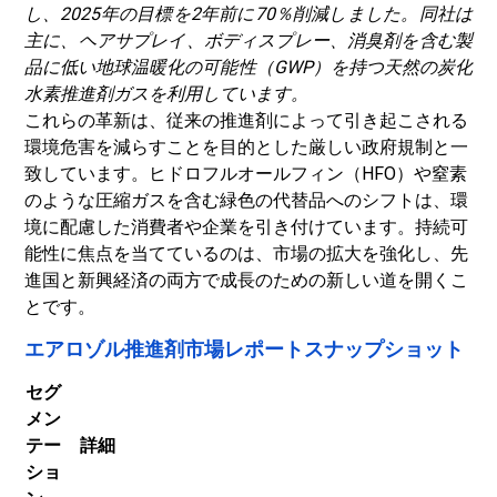
し、2025年の目標を2年前に70％削減しました。同社は
主に、ヘアサプレイ、ボディスプレー、消臭剤を含む製
品に低い地球温暖化の可能性（GWP）を持つ天然の炭化
水素推進剤ガスを利用しています。
これらの革新は、従来の推進剤によって引き起こされる
環境危害を減らすことを目的とした厳しい政府規制と一
致しています。ヒドロフルオールフィン（HFO）や窒素
のような圧縮ガスを含む緑色の代替品へのシフトは、環
境に配慮した消費者や企業を引き付けています。
持続可
能性に焦点を当てているのは、市場の拡大を強化し、先
進国と新興経済の両方で成長のための新しい道を開くこ
とです。
エアロゾル推進剤市場レポートスナップショット
セグ
メン
テー
詳細
ショ