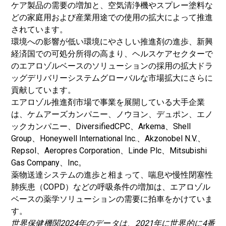
ケア製品の需要の増加と、空気清浄機やスプレー塗料な
どの家庭用および産業用途での使用の拡大によって推進
されています。
環境への影響が低い環境にやさしい推進剤の進歩、新興
経済国での可処分所得の高まり、ヘルスケアセクターで
のエアロゾルベースのソリューションの採用の拡大
ドラ
ッグデリバリーシステム
グローバルな市場拡大にさらに
貢献しています。
エアロゾル推進剤市場で事業を展開している大手企業
は、ケムアーズカンパニー、ノウヨン、デュポン、エノ
ックカンパニー、DiversifiedCPC、Arkema、Shell
Group、Honeywell International Inc.、Akzonobel N.V.、
Repsol、Aeropres Corporation、Linde Plc、Mitsubishi
Gas Company、Inc。
薬物送達システムの進歩と相まって、喘息や慢性閉塞性
肺疾患（COPD）などの呼吸条件の増加は、エアロゾル
ベースの薬学ソリューションの需要に拍車をかけていま
す。
世界保健機関
2024年のデータは、2021年に世界的に4番