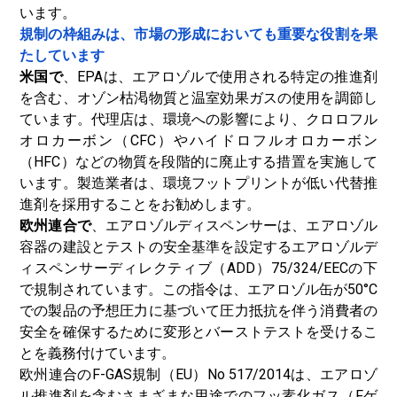
います。
規制の枠組みは、市場の形成においても重要な役割を果
たしています
米国で
、EPAは、エアロゾルで使用される特定の推進剤
を含む、オゾン枯渇物質と温室効果ガスの使用を調節し
ています。代理店は、環境への影響により、クロロフル
オロカーボン（CFC）やハイドロフルオロカーボン
（HFC）などの物質を段階的に廃止する措置を実施して
います。製造業者は、環境フットプリントが低い代替推
進剤を採用することをお勧めします。
欧州連合で
、エアロゾルディスペンサーは、エアロゾル
容器の建設とテストの安全基準を設定するエアロゾルデ
ィスペンサーディレクティブ（ADD）75/324/EECの下
で規制されています。この指令は、エアロゾル缶が50°C
での製品の予想圧力に基づいて圧力抵抗を伴う消費者の
安全を確保するために変形とバーストテストを受けるこ
とを義務付けています。
欧州連合のF-GAS規制（EU）No 517/2014は、エアロゾ
ル推進剤を含むさまざまな用途でのフッ素化ガス（Fゲ