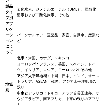
ン
製品
炭化水素、ジメチルエーテル（DME）、亜酸化
タイ
窒素および二酸化炭素、その他
プ別
アプ
リケ
ーシ
パーソナルケア、医薬品、家庭、自動車、産業な
ョン
ど
によ
って
北米：
米国、カナダ、メキシコ
ヨーロッパ：
フランス、英国、スペイン、ドイ
ツ、イタリア、ロシア、ヨーロッパのその他
アジア太平洋地域：
中国、日本、インド、オース
トラリア、ASEAN、韓国、アジア太平洋地域の
地域
残り
別
中東とアフリカ：
トルコ、アラブ首長国連邦、サ
ウジアラビア、南アフリカ、中東の残りのアフリ
カ