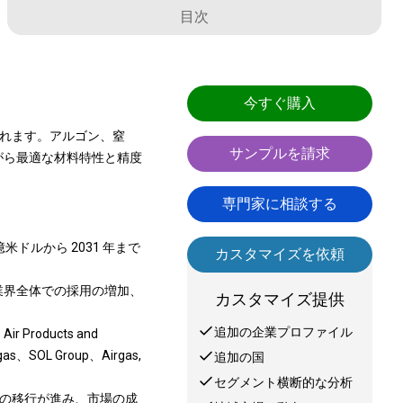
目次
今すぐ購入
まれます。アルゴン、窒
サンプルを請求
がら最適な材料特性と精度
専門家に相談する
億米ドルから 2031 年まで
カスタマイズを依頼
業界全体での採用の増加、
カスタマイズ提供
追加の企業プロファイル
Products and
s、SOL Group、Airgas,
追加の国
セグメント横断的な分析
への移行が進み、市場の成