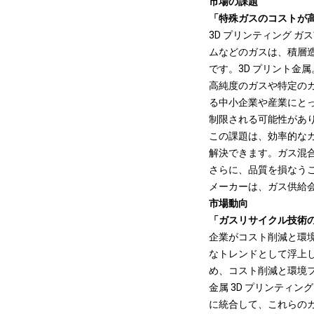
市場の課題
「特殊ガスのコストが
3D プリンティング 
ムなどのガスは、積層
です。
3D プリント金属
高純度のガスや特定のガ
る中小企業や産業にとっ
制限される可能性があ
この課題は、効率的な
解決できます。ガス混
さらに、品質を損なう
メーカーは、ガス供給
市場動向
「ガスリサイクル技術
企業がコスト削減と環境
なトレンドとして浮上
め、コスト削減と環境
金属 3D プリンティ
に統合して、これらの