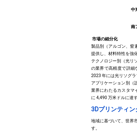
中
南
市場の細分化
製品別（アルゴン、窒素
提供し、材料特性を強化し
テクノロジー別（光リ
の業界で高精度で詳細
2023 年には光リソグラ
アプリケーション別（
業界にわたるカスタマイ
に 4,490 万米ドル
3Dプリンティ
地域に基づいて、世界
す。