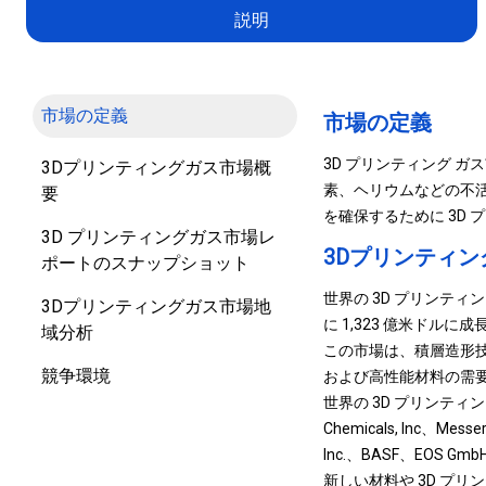
説明
市場の定義
市場の定義
3D プリンティング 
3Dプリンティングガス市場概
素、ヘリウムなどの不
要
を確保するために 3D
3D プリンティングガス市場レ
3Dプリンティ
ポートのスナップショット
世界の 3D プリンティング
3Dプリンティングガス市場地
に 1,323 億米ドルに
域分析
この市場は、積層造形
競争環境
および高性能材料の需
世界の 3D プリンティング 
Chemicals, Inc、Mes
Inc.、BASF、EOS GmbH、
新しい材料や 3D プ