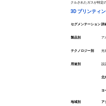
クルされたガスが特定の
3D プリンテ
セグメンテーション
詳
製品別
ア
テクノロジー別
光
用途別
設
北
ヨ
地域別
ア