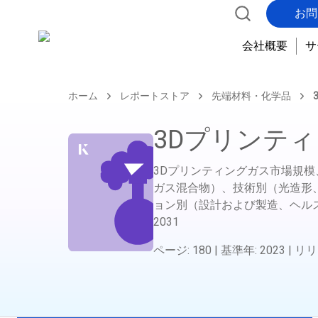
お問
会社概要
サ
ホーム
レポートストア
先端材料・化学品
3Dプリンテ
3Dプリンティングガス市場規
ガス混合物）、技術別（光造形
ョン別（設計および製造、ヘル
2031
ページ
:
180
|
基準年
:
2023
|
リリ