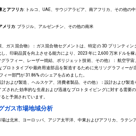
東とアフリカ
: トルコ、UAE、サウジアラビア、南アフリカ、その他の
アメリカ
: ブラジル、アルゼンチン、その他の南米
、ガス混合物）：ガス混合物セグメントは、特定の 3D プリンティ
、印刷品質を向上させる能力により、2023 年に 2,600 万米ドルを
ソグラフィー、レーザー焼結、ポリジェット技術、その他）： 航空宇宙
なプロトタイプや最終用途部品を製造するために光リソグラフィーが
フィー部門が 31.86% のシェアを占めました。
設計および製造、ヘルスケア、消費者製品、その他）：設計および製造
ズされた効率的な生産および迅速なプロトタイピングに対する需要の増
に達すると予測されています。
ングガス市場地域分析
市場は北米、ヨーロッパ、アジア太平洋、中東およびアフリカ、ラテン