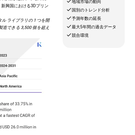
地域市場の動向
新興国における3Dプリン
国別のトレンド分析
予測年数の延長
タル ライブラリの 1 つを開
最大5年間の過去データ
きる 3,500 個を超え
競合環境