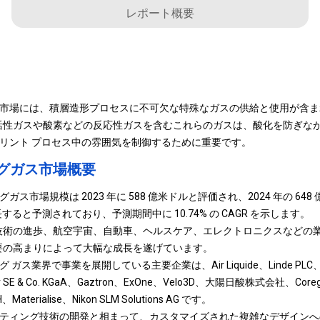
レポート概要
ガス市場には、積層造形プロセスに不可欠な特殊なガスの供給と使用が含
活性ガスや酸素などの反応性ガスを含むこれらのガスは、酸化を防ぎな
 プリント プロセス中の雰囲気を制御するために重要です。
ングガス市場概要
ガス市場規模は 2023 年に 588 億米ドルと評価され、2024 年の 648 
成長すると予測されており、予測期間中に 10.74% の CAGR を示します。
技術の進歩、航空宇宙、自動車、ヘルスケア、エレクトロニクスなどの
要の高まりによって大幅な成長を遂げています。
ガス業界で事業を展開している主要企業は、Air Liquide、Linde PLC、Air 
ser SE & Co. KGaA、Gaztron、ExOne、Velo3D、大陽日酸株式会社、Corega
Materialise、Nikon SLM Solutions AG です。
リンティング技術の開発と相まって、カスタマイズされた複雑なデザイン