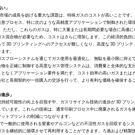
高い」
ガス市場の成長を妨げる重大な課題は、特殊ガスのコストが高いことです
造形プロセス、特に次のような高精度アプリケーションで制御された環
。ただし、これらのガスは、特に大量または長期間必要な場合に高価に
ス混合物が必要なため、コストはさらに増加し​​ます。
この経済的負担
て 3D プリンティングへのアクセスが難しくなり、高度な 3D プリン
ります。
ガスフローシステムを通じてガス使用を最適化し、無駄を最小限に抑え
合物を正確に制御する高度なガス管理システムは、消費量と全体的な支
ことなくアプリケーション要件を満たす、コスト効率の高いガスまたは
会社と長期契約や一括購入の交渉を行って、より有利な価格を確保する
の進歩」
持続可能性の向上を目指す中、ガスリサイクル技術の進歩が 3D プリ
しています。これらの技術は、通常印刷プロセス中に廃棄されるガスを
フットプリントの削減につながります。
ングで一般的に使用される窒素やアルゴンなどの不活性ガスを回収するシ
ガスを継続的に循環させて再利用することができます。ろ過および精製