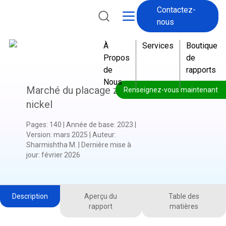
Contactez-
nous
À
Services
Boutique
Propos
de
de
rapports
Nous
Marché du placage zinc-
Renseignez-vous maintenant
nickel
Pages
:
140
|
Année de base
:
2023
|
Version
:
mars 2025
|
Auteur
:
Sharmishtha M.
|
Dernière mise à
jour
:
février 2026
Description
Aperçu du
Table des
rapport
matières