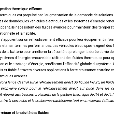
gestion thermique efficace
hermiques est propulsé par l'augmentation de la demande de solutions
res de données, les véhicules électriques et les systèmes d'énergie ren
pent, ils nécessitent des fluides avancés pour maintenir des tempéra
tionnelle et la fiabilité.
s'appuient sur un refroidissement efficace pour leur équipement infor
e et maintenir les performances. Les véhicules électriques exigent des 
de la batterie pour améliorer la sécurité et prolonger la durée de vie de 
ystèmes d'énergie renouvelable utilisent des fluides thermiques pour op
on et le stockage d'énergie, améliorant l'efficacité globale du système.
s et fiable à travers diverses applications à forte croissance entraîne
hermiques avancés.
l a lancé Castrol sur le refroidissement direct du liquide PG 25, un fluid
 propylène conçu pour le refroidissement direct sur puce dans les 
 répond aux besoins croissants de la gestion thermique de l'IA et de l'in
ntre la corrosion et la croissance bactérienne tout en améliorant l'efficac
rmique et longévité des fluides