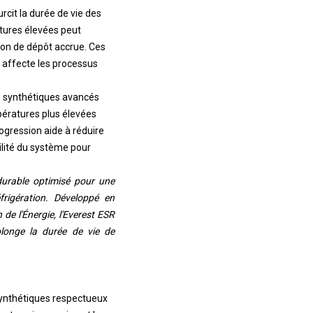
rcit la durée de vie des
tures élevées peut
ion de dépôt accrue. Ces
 affecte les processus
s synthétiques avancés
pératures plus élevées
ogression aide à réduire
ilité du système pour
durable optimisé pour une
rigération. Développé en
de l'Énergie, l'Everest ESR
olonge la durée de vie de
synthétiques respectueux
ent par immersion et les