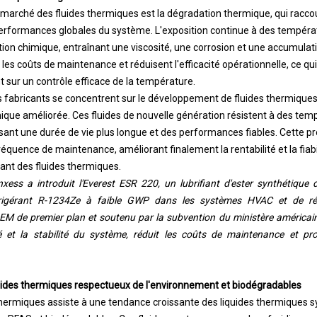
 marché des fluides thermiques est la dégradation thermique, qui raccou
 performances globales du système. L'exposition continue à des tempéra
on chimique, entraînant une viscosité, une corrosion et une accumulat
s coûts de maintenance et réduisent l'efficacité opérationnelle, ce qui
nt sur un contrôle efficace de la température.
s fabricants se concentrent sur le développement de fluides thermique
mique améliorée. Ces fluides de nouvelle génération résistent à des tem
sant une durée de vie plus longue et des performances fiables. Cette pr
fréquence de maintenance, améliorant finalement la rentabilité et la fiab
isant des fluides thermiques.
ess a introduit l'Everest ESR 220, un lubrifiant d'ester synthétique 
éfrigérant R-1234Ze à faible GWP dans les systèmes HVAC et de réf
EM de premier plan et soutenu par la subvention du ministère américain 
ité et la stabilité du système, réduit les coûts de maintenance et pr
luides thermiques respectueux de l'environnement et biodégradables
hermiques assiste à une tendance croissante des liquides thermiques 
s PFAS et biodégradables. Ces fluides sont conçus pour le refroidissem