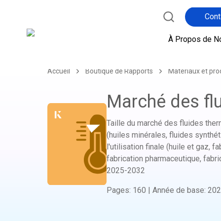
Cont
À Propos de N
Accueil
Boutique de Rapports
Matériaux et pro
Marché des fl
Taille du marché des fluides therm
(huiles minérales, fluides synthéti
l'utilisation finale (huile et gaz
fabrication pharmaceutique, fabric
2025-2032
Pages
:
160
|
Année de base
:
202