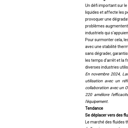
Un défi important sur le
liquides et affecte les
provoquer une dégradati
problèmes augmentent le
industriels qui s'appuie
Pour surmonter cela, le
avec une stabilité ther
sans dégrader, garantis
les temps d'arrêt et la 
diverses industries util
En novembre 2024, Lanx
utilisation avec un r
collaboration avec un O
220 améliore l'efficac
l'équipement.
Tendance
Se déplacer vers des f
Le marché des fluides t
de l'environnement, san