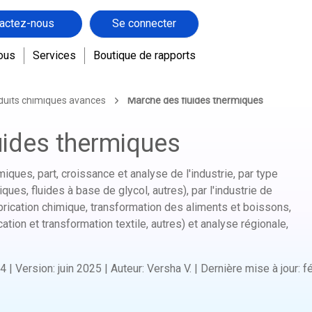
actez-nous
Se connecter
ous
Services
Boutique de rapports
duits chimiques avancés
Marché des fluides thermiques
uides thermiques
iques, part, croissance et analyse de l'industrie, par type
ques, fluides à base de glycol, autres), par l'industrie de
, fabrication chimique, transformation des aliments et boissons,
ation et transformation textile, autres) et analyse régionale,
4
|
Version
:
juin 2025
|
Auteur
:
Versha V.
|
Dernière mise à jour
:
f