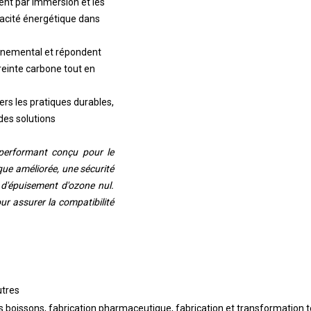
icacité énergétique dans
onnemental et répondent
reinte carbone tout en
rs les pratiques durables,
des solutions
 performant conçu pour le
que améliorée, une sécurité
d'épuisement d'ozone nul.
r assurer la compatibilité
utres
s boissons, fabrication pharmaceutique, fabrication et transformation te