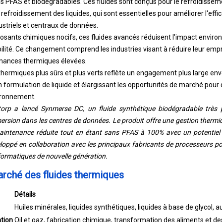
 refroidissement des liquides, qui sont essentielles pour améliorer l'eff
striels et centraux de données.
sants chimiques nocifs, ces fluides avancés réduisent l'impact envir
lité. Ce changement comprend les industries visant à réduire leur emp
mances thermiques élevées.
hermiques plus sûrs et plus verts reflète un engagement plus large enve
n formulation de liquide et élargissant les opportunités de marché pour 
ironnement.
orp a lancé Synmerse DC, un fluide synthétique biodégradable très
ersion dans les centres de données. Le produit offre une gestion thermi
maintenance réduite tout en étant sans PFAS à 100% avec un potentiel 
oppé en collaboration avec les principaux fabricants de processeurs pou
formatiques de nouvelle génération.
arché des fluides thermiques
Détails
Huiles minérales, liquides synthétiques, liquides à base de glycol, a
ation
Oil et gaz, fabrication chimique, transformation des aliments et de