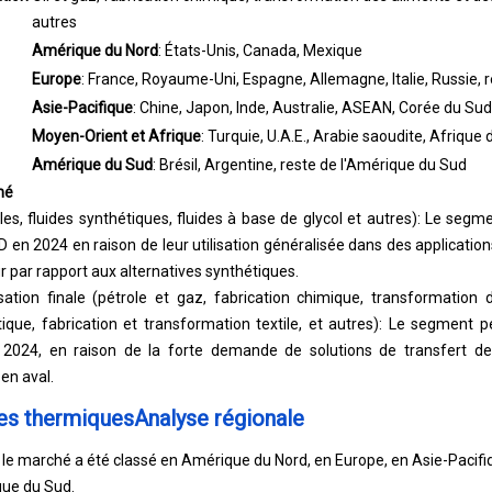
autres
Amérique du Nord
: États-Unis, Canada, Mexique
Europe
: France, Royaume-Uni, Espagne, Allemagne, Italie, Russie, r
Asie-Pacifique
: Chine, Japon, Inde, Australie, ASEAN, Corée du Sud,
Moyen-Orient et Afrique
: Turquie, U.A.E., Arabie saoudite, Afrique
Amérique du Sud
: Brésil, Argentine, reste de l'Amérique du Sud
hé
les, fluides synthétiques, fluides à base de glycol et autres): Le segm
D en 2024 en raison de leur utilisation généralisée dans des applicat
eur par rapport aux alternatives synthétiques.
ilisation finale (pétrole et gaz, fabrication chimique, transformation
que, fabrication et transformation textile, et autres): Le segment pé
024, en raison de la forte demande de solutions de transfert de 
en aval.
es thermiquesAnalyse régionale
n, le marché a été classé en Amérique du Nord, en Europe, en Asie-Pacif
que du Sud.