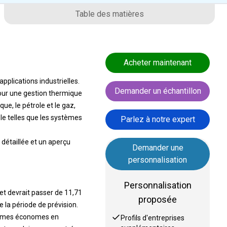
Table des matières
Acheter maintenant
pplications industrielles.
Demander un échantillon
 pour une gestion thermique
ue, le pétrole et le gaz,
le telles que les systèmes
Parlez à notre expert
détaillée et un aperçu
Demander une
personnalisation
Personnalisation
et devrait passer de 11,71
proposée
 la période de prévision.
tèmes économes en
Profils d'entreprises
supplémentaires
lantes solaires concentrées