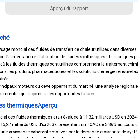
Aperçu du rapport
rché
age mondial des fluides de transfert de chaleur utilisés dans diverses a
tion, l'alimentation et l'utilisation de fluides synthétiques et organiques
 où les fluides thermiques sont utilisés comprennent le traitement chimiq
sons, les produits pharmaceutiques et les solutions d'énergie renouvelab
trés.
principaux moteurs du développement du marché, une analyse régionale 
urrentiel qui façonnera les opportunités futures.
des thermiquesAperçu
dial des fluides thermiques était évaluée à 11,32 milliards USD en 2024 
15,27 milliards USD d'ici 2032, présentant un TCAC de 3,86% au cours de
'une croissance cohérente motivée par la demande croissante de sys
es opérations industrielles dans le monde. L'utilisation croissante de p