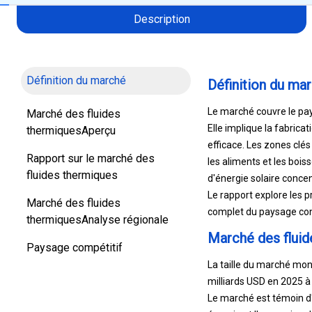
Description
Définition du marché
Définition du ma
Le marché couvre le pays
Marché des fluides
Elle implique la fabrica
thermiquesAperçu
efficace. Les zones clés
Rapport sur le marché des
les aliments et les bois
fluides thermiques
d'énergie solaire concen
Le rapport explore les 
Marché des fluides
complet du paysage conc
thermiquesAnalyse régionale
Marché des flui
Paysage compétitif
La taille du marché mon
milliards USD en 2025 à 
Le marché est témoin d
énergie et l'expansion d