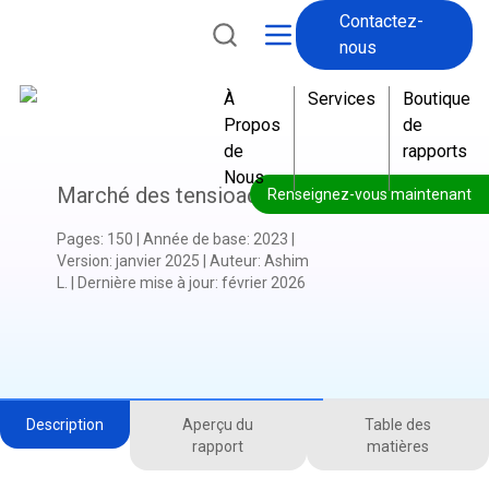
Contactez-
nous
À
Services
Boutique
Propos
de
de
rapports
Nous
Marché des tensioactifs
Renseignez-vous maintenant
Pages
:
150
|
Année de base
:
2023
|
Version
:
janvier 2025
|
Auteur
:
Ashim
L.
|
Dernière mise à jour
:
février 2026
Description
Aperçu du
Table des
rapport
matières