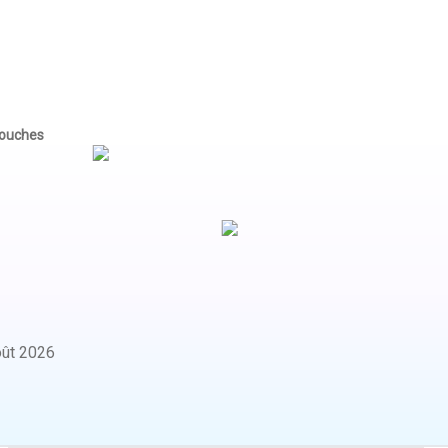
souches
oût 2026