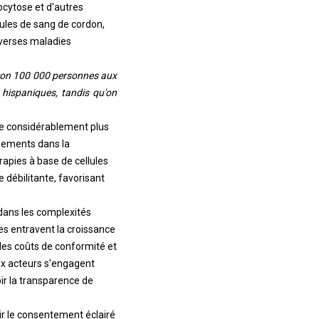
ocytose et d'autres
ules de sang de cordon,
iverses maladies
iron 100 000 personnes aux
hispaniques, tandis qu'on
ie considérablement plus
sements dans la
rapies à base de cellules
 débilitante, favorisant
dans les complexités
mes entravent la croissance
des coûts de conformité et
aux acteurs s'engagent
r la transparence de
ir le consentement éclairé