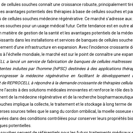
e cellules souches connaît une croissance robuste, principalement tiré
es avantages potentiels des thérapies à base de cellules souches et par
 de cellules souches.
médecine régénérative
. Ce marché s'adresse aux 
ules souches pour un usage médical futur. Cette tendance est en outre a
 matière de gestion de la santé et les avantages potentiels de la méde
ssants dans les installations et services de banques de cellules souches
ement d’une infrastructure en expansion. Avec l'incidence croissante 
 à l'échelle mondiale, le marché est sur le point de connaître une expan
L a lancé un service de fabrication de banques de cellules maîtresses (
otentes induites par l'homme (hiPSC) destinées à des applications thér
e progresser la médecine régénérative en facilitant le développement 
 de REPROCELL à répondre à la demande croissante de thérapies cellulair
e l'accès à des solutions médicales innovantes et renforce le rôle des 
nt de la médecine régénérative et de la recherche biopharmaceutique 
uches implique la collecte, le traitement et le stockage à long terme de
erses sources telles que le sang du cordon ombilical, la moelle osseuse 
vées dans des conditions contrôlées pour conserver leurs propriétés bio
ues potentielles.
 souches servent de référentiels pour les futurs traitements médicaux 