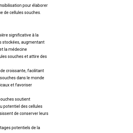
sibilisation pour élaborer
ue de cellules souches.
re significative à la
hes stockées, augmentant
 et la médecine
les souches et attire des
e croissante, facilitant
es souches dans le monde
icaux et favoriser
 souches soutient
 potentiel des cellules
issent de conserver leurs
tages potentiels de la