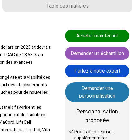
Table des matières
Acheter maintenant
dollars en 2023 et devrait
Demander un échantillon
t un TCAC de 13,58 % au
ison des avancées
Parlez à notre expert
ngévité et la viabilité des
part des établissements
Demander une
souches pour de nouvelles
personnalisation
striels favorisent les
Personnalisation
ort inclut des solutions
proposée
ViaCord, LifeCell
nternational Limited, Vita
Profils d'entreprises
supplémentaires