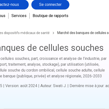
actez-nous
Se connecter
ous
Services
Boutique de rapports
es dispositifs médicaux de santé
Marché des banques de cellules 
nques de cellules souches
ellules souches, part, croissance et analyse de l’industrie, par
ort, traitement, analyse, stockage), par utilisation (utilisée,
cellule souche du cordon ombilical, cellule souche adulte, cellule
 banque (publique, privée) et analyse régionale,
2026-2033
5
|
Version
:
août 2024
|
Auteur
:
Swati J.
|
Dernière mise à jour
:
a