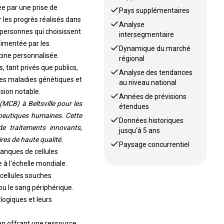
e par une prise de
Pays supplémentaires
 les progrès réalisés dans
Analyse
personnes qui choisissent
intersegmentaire
limentée par les
Dynamique du marché
cine personnalisée.
régional
, tant privés que publics,
Analyse des tendances
des maladies génétiques et
au niveau national
sion notable.
Années de prévisions
MCB) à Beltsville pour les
étendues
apeutiques humaines. Cette
Données historiques
de traitements innovants,
jusqu'à 5 ans
es de haute qualité.
Paysage concurrentiel
banques de cellules
à l'échelle mondiale.
 cellules souches
ou le sang périphérique.
logiques et leurs
en offrant une ressource