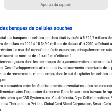
Aperçu du rapport
 des banques de cellules souches
ial des banques de cellules souches était évaluée à 5 594,7 millions de 
ns de dollars en 2024 à 15 349,0 millions de dollars d’ici 2031, affichan
prévision. Le marché connaît une forte expansion, principalement en ra
tissent les normes de sécurité et d’efficacité.
 technologiques dans les techniques de cryoconservation améliorent la lo
es. Ces développements attirent des investissements importants de la 
mes de recherche du monde entier, dans le but d'exploiter les cellules 
ques.
ons croissantes entre les établissements universitaires et les acteurs indu
imentant ainsi l’expansion du marché. Dans le cadre des travaux, le rapp
és telles que CBR Systems, Inc., Cordlife India, Cryo-Cell International, 
India Therapeutics Pvt. Ltd, Global Cord Blood Corporation, Smart Cells I
s.