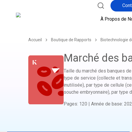
Cont
À Propos de N
Accueil
Boutique de Rapports
Biotechnologie d
Marché des ba
Taille du marché des banques de c
type de service (collecte et transp
inutilisée), par type de cellule (
souche embryonnaire), par type de
Pages
:
120
|
Année de base
:
202