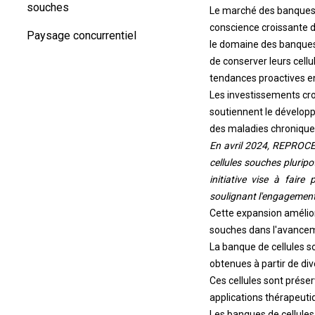
souches
Le marché des banques d
conscience croissante d
Paysage concurrentiel
le domaine des banques
de conserver leurs cell
tendances proactives en
Les investissements croi
soutiennent le développ
des maladies chroniques
En avril 2024, REPROCEL
cellules souches plurip
initiative vise à fair
soulignant l'engagement
Cette expansion amélior
souches dans l'avanceme
La banque de cellules so
obtenues à partir de div
Ces cellules sont préser
applications thérapeutiq
Les banques de cellules