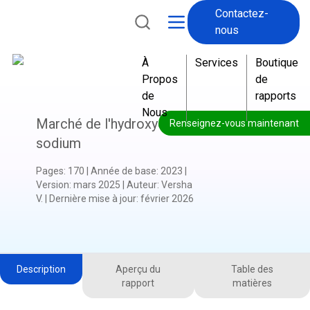
Contactez-
nous
À
Services
Boutique
Propos
de
de
rapports
Nous
Marché de l'hydroxyde de
Renseignez-vous maintenant
sodium
Pages
:
170
|
Année de base
:
2023
|
Version
:
mars 2025
|
Auteur
:
Versha
V.
|
Dernière mise à jour
:
février 2026
Description
Aperçu du
Table des
rapport
matières