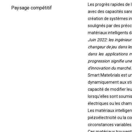
Les progrès rapides de 
Paysage compétitif
avec des capacités sans 
création de systèmes int
soulignés par des préoc
matériaux intelligents d
Juin 2022: les ingénieu
changeur de jeu dans les
dans les applications m
progression signifie une
d'innovation du marché.
Smart Mate6rials est un
dynamiquement aux stim
capacité de modifier le
lorsqu'elles sont soumis
électriques ou les cha
Les matériaux intelligen
piézoélectricité ou la 
circonstances variables
Ces matériaux trouvent 