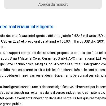
Aperçu du rapport
des matériaux intelligents
ial des matériaux intelligents a été enregistrée à 62,45 milliards USD e
ds USD en 2024 et prévoyant de atteindre 160,03 milliards USD d'ici 20
31.
aux, le rapport comprend des solutions proposées par des sociétés tell
ation, Smart Material Corp., Ceramtec GmbH, APC International, Ltd., Am
a Piezo Technologies, Metglas Inc., Arkema et autres. L'intégration cr
positifs médicaux améliore à la fois les fonctionnalités et le confort des
s procédures mini-invasives et des médicaments personnalisés, stimulan
 intelligents connaît une croissance significative, alimentée par la de
'adapter aux stimuli externes dans diverses industries. Ces matériaux
elligents, favorisent l'innovation dans des secteurs tels que l'aérospatia
ue grand public.