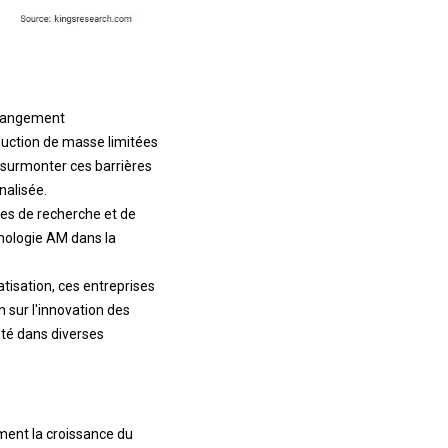
 changement
duction de masse limitées
e surmonter ces barrières
nalisée.
ives de recherche et de
nologie AM dans la
atisation, ces entreprises
on sur l'innovation des
ité dans diverses
ment la croissance du