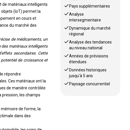
 de matériaux intelligents
Pays supplémentaires
 objets (IoT) permet la
Analyse
oppement en cours et
intersegmentaire
ssance du marché des
Dynamique du marché
régional
précise de médicaments, un
Analyse des tendances
 des matériaux intelligents
au niveau national
'effets secondaires. Cette
Années de prévisions
 potentiel de croissance et
étendues
Données historiques
de répondre
jusqu'à 5 ans
es. Ces matériaux ont la
Paysage concurrentiel
ques de manière contrôlée
la pression, les champs
la mémoire de forme, la
optimale dans des
utomobile, les soins de