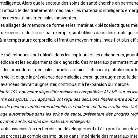
telligents. Alors que le secteur des soins de santé cherche en permane
et l'efficacité des traitements médicaux, les matériaux intelligents ém
ans des solutions médicales innovantes.
les alliages de mémoire de forme et les matériaux piézoélectriques m
 de mémoire de forme, par exemple, sont utilisés dans des stents qui on
la température corporelle, offrant un moyen moins invasif et plus effic
iézoélectriques sont utilisés dans les capteurs et les actionneurs, jouant
médicale et les équipements de diagnostic. Ces matériaux permettent u
is des procédures médicales, améliorant ainsi l'efficacité globale des in
n vieillit et que la prévalence des maladies chroniques augmente, la d
 avancées devrait augmenter, contribuant à l'expansion du marché.
jouté 191 nouveaux dispositifs médicaux compatibles AI / ML sur sa list
rmi ces ajouts, 151 appareils ont reçu des décisions finales entre août
s de périodes antérieures identifiées à l'aide de méthodes raffinées. Cela
issage automatique dans les soins de santé, présentant des progrès rég
vation sur le marché des matériaux intelligents.
tants associés à la recherche, au développement et à la production devr
es processus complexes impliqués dans l'ingénierie des matériaux intel