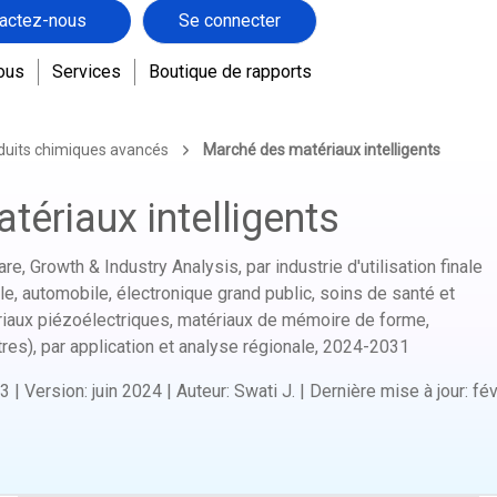
actez-nous
Se connecter
ous
Services
Boutique de rapports
duits chimiques avancés
Marché des matériaux intelligents
ériaux intelligents
re, Growth & Industry Analysis, par industrie d'utilisation finale
ale, automobile, électronique grand public, soins de santé et
ériaux piézoélectriques, matériaux de mémoire de forme,
res), par application et analyse régionale,
2024-2031
3
|
Version
:
juin 2024
|
Auteur
:
Swati J.
|
Dernière mise à jour
:
fév