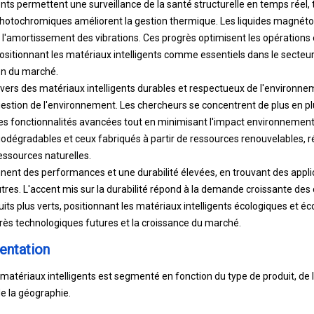
nts permettent une surveillance de la santé structurelle en temps réel,
otochromiques améliorent la gestion thermique. Les liquides magnéto
et l'amortissement des vibrations. Ces progrès optimisent les opération
ositionnant les matériaux intelligents comme essentiels dans le secteur 
ion du marché.
vers des matériaux intelligents durables et respectueux de l'environne
gestion de l'environnement. Les chercheurs se concentrent de plus en plu
es fonctionnalités avancées tout en minimisant l'impact environnemen
iodégradables et ceux fabriqués à partir de ressources renouvelables, r
essources naturelles.
ent des performances et une durabilité élevées, en trouvant des appli
autres. L'accent mis sur la durabilité répond à la demande croissante d
its plus verts, positionnant les matériaux intelligents écologiques et
grès technologiques futures et la croissance du marché.
entation
tériaux intelligents est segmenté en fonction du type de produit, de l'a
 de la géographie.