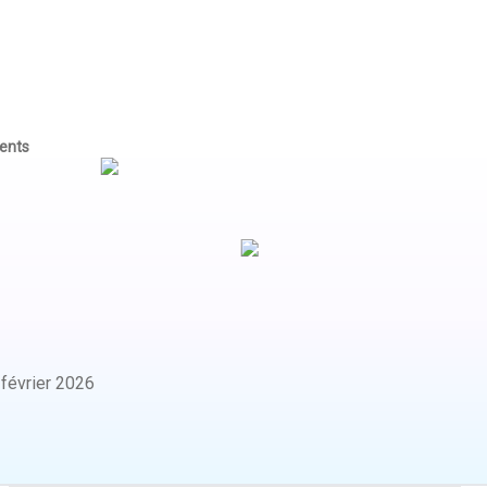
gents
:
février 2026