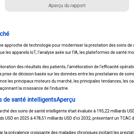
Aperçu du rapport
rché
e approche de technologie pour moderniser la prestation des soins de 
ue les appareils IoT, l'analyse axée sur l'IA, les plateformes de santé m
lioration des résultats des patients, l'amélioration de l'efficacité opérat
 la prise de décision basée sur les données entre les prestataires de soins
nce les principaux moteurs du marché, les principales tendances, les ca
çonnant la croissance de l’industrie.
 de santé intelligentsAperçu
rché des soins de santé intelligente était évaluée à 195,22 milliards US
rds USD en 2025 à 478,51 milliards USD d'ici 2032, présentant un TCAC 
r la prévalence croissante des maladies chroniques incitant les prestat