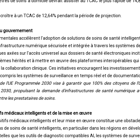
es de soins à domicile devrait assister au TCAC le plus rapide de 14,
 croître à un TCAC de 12,64% pendant la période de projection.
s du gouvernement
mentales accélèrent l'adoption de solutions de soins de santé intelligent
rastructure numérique sécurisée et intégrée à travers les systèmes de
ues axées sur l'accès universel aux dossiers de santé électroniques incit
tèmes hérités et à mettre en œuvre des plateformes interopérables qui
la collaboration clinique. Ces initiatives encouragent les investissement
 compris les systèmes de surveillance en temps réel et de documentati
 de l'UE Programmée 2030 vise à garantir que 100% des citoyens de l'
i 2030, propulsant la demande d'infrastructures de santé numérique av
re les prestataires de soins.
fs médicaux intelligents et de la mise en œuvre
itifs médicaux intelligents et leur mise en œuvre constitue une obstacl
s de soins de santé intelligents, en particulier dans les régions en déve
lles que les outils de diagnostic compatibles AI, les systèmes de survei