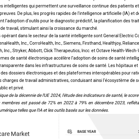
 intelligentes qui permettent une surveillance continue des patients et
reuves. De plus, les progrès rapides de l'intelligence artificielle (IA) et 
'adoption d'outils pour le diagnostic prédictif, la planification des tr
 de travail, stimulant ainsi la croissance du marché.
 opérant dans le secteur de la santé intelligente sont General Electric 
aHealth, Inc., CorroHealth, Inc., Siemens, Firsthand, Healthjoy, Reliance 
th, Inc., Stryker, Abbott, Click Therapeutics, Incc. et Octave Health-Wech
mes de santé électronique accélère l'adoption de soins de santé intell
ransparente dans les infrastructures de soins de santé. Les hôpitaux et 
A, des dossiers électroniques et des plateformes interopérables pour ratio
s charges de travail administratives, conduisant ainsi l'écosystème de so
blic et privé.
que de la décennie de l'UE 2024, l'étude des indicateurs de santé, le scor
s membres est passé de 72% en 2022 à 79% en décembre 2023, refléta
érique telles que l'IA et les outils basés sur les données.