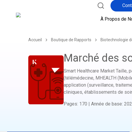
Cont
t
À Propos de N
Accueil
Boutique de Rapports
Biotechnologie d
Marché des soi
Smart Healthcare Market Taille, pa
(télémédecine, MHEALTH (Mobile H
application (surveillance, traiteme
cliniques, établissements de soin
Pages
:
170
|
Année de base
:
202