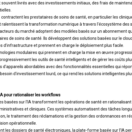
t souvent livrés avec des investissements initiaux, des frais de mainten
ielles.
ontractent les prestataires de soins de santé, en particulier les clinique
t ralentissent la transformation numérique à travers l'écosystème des s
es acteurs du marché adoptent des modèles basés sur un abonnement qui
taires de soins de santé. Ils développent des solutions basées sur le clou
s d'infrastructure et prennent en charge le déploiement plus facile.
chnologies modulaires qui prennent en charge la mise en œuvre progress
progressivement les outils de santé intelligents et de gérer les coûts plus
s d'appareils abordables avec des fonctionnalités essentielles qui rép
 besoin d'investissement lourd, ce qui rend les solutions intelligentes plu
A pour rationaliser les workflows
s basées sur l'IA transforment les opérations de santé en rationalisant l
dministratives et cliniques. Ces systèmes automatisent des tâches longu
on, le traitement des réclamations et la gestion des ordonnances en ré
ision opérationnelle.
nt les dossiers de santé électroniques, la plate-forme basée sur l'IA p