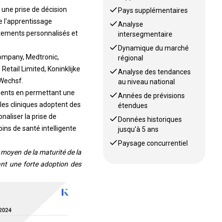
 une prise de décision
Pays supplémentaires
de l'apprentissage
Analyse
aitements personnalisés et
intersegmentaire
Dynamique du marché
Company, Medtronic,
régional
Retail Limited, Koninklijke
Analyse des tendances
-Wechsf.
au niveau national
igents en permettant une
Années de prévisions
les cliniques adoptent des
étendues
naliser la prise de
Données historiques
ins de santé intelligente
jusqu'à 5 ans
Paysage concurrentiel
e moyen de la maturité de la
nt une forte adoption des