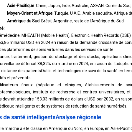
Asie-Pacifique
: Chine, Japon, Inde, Australie, ASEAN, Corée du Sud, 
Moyen-Orient et Afrique
: Turquie, U.A.E., Arabie saoudite, Afrique 
Amérique du Sud
: Brésil, Argentine, reste de l'Amérique du Sud
hé:
lémédecine, MHEALTH (Mobile Health), Electronic Health Records (DSE)
,86 milliards USD en 2024 en raison de la demande croissante de cons
 des plateformes de soins virtuelles dans les services de santé.
llance, traitement, gestion du stockage et des stocks, opérations clini
 surveillance détenait 38,32% du marché en 2024, en raison de l'adoptio
à distance des patients
Outils et technologies de suivi de la santé en tem
fs et préventifs.
tilisateurs finaux (hôpitaux et cliniques, établissements de so
technologiques, instituts de recherche et centres universitaires, e
es devrait atteindre 153,03 milliards de dollars d'USD par 2032, en rai
médicaux intelligents et de systèmes de réduction de santé numérisés.
 de santé intelligentsAnalyse régionale
n, le marché a été classé en Amérique du Nord, en Europe, en Asie-Pacif