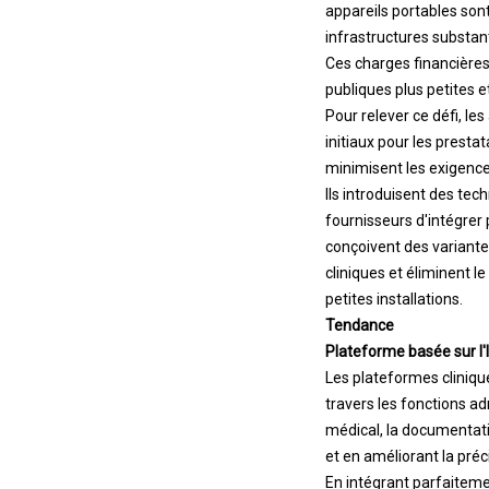
appareils portables son
infrastructures substant
Ces charges financières c
publiques plus petites e
Pour relever ce défi, l
initiaux pour les presta
minimisent les exigence
Ils introduisent des te
fournisseurs d'intégrer 
conçoivent des variante
cliniques et éliminent le
petites installations.
Tendance
Plateforme basée sur l'I
Les plateformes clinique
travers les fonctions a
médical, la documentati
et en améliorant la préc
En intégrant parfaiteme