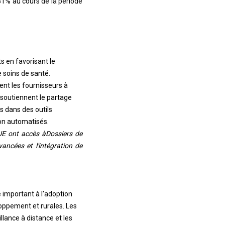
81% au cours de la période
s en favorisant le
 soins de santé.
ent les fournisseurs à
 soutiennent le partage
s dans des outils
on automatisés.
UE ont accès à
Dossiers de
ancées et l'intégration de
e important à l'adoption
loppement et rurales. Les
llance à distance et les