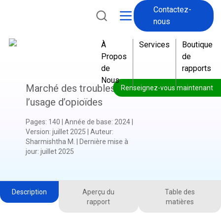
Contactez-
nous
À
Services
Boutique
Propos
de
de
rapports
Nous
Marché des troubles liés à
Renseignez-vous maintenant
l’usage d’opioïdes
Pages
:
140
|
Année de base
:
2024
|
Version
:
juillet 2025
|
Auteur
:
Sharmishtha M.
|
Dernière mise à
jour
:
juillet 2025
Description
Aperçu du
Table des
rapport
matières