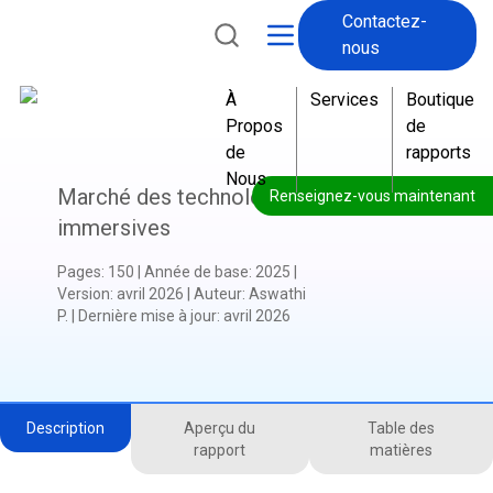
Contactez-
nous
À
Services
Boutique
Propos
de
de
rapports
Nous
Marché des technologies
Renseignez-vous maintenant
immersives
Pages
:
150
|
Année de base
:
2025
|
Version
:
avril 2026
|
Auteur
:
Aswathi
P.
|
Dernière mise à jour
:
avril 2026
Description
Aperçu du
Table des
rapport
matières