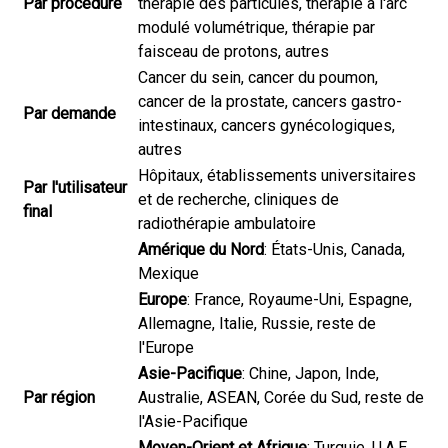
Par procédure
thérapie des particules, thérapie à l'arc
modulé volumétrique, thérapie par
faisceau de protons, autres
Cancer du sein, cancer du poumon,
cancer de la prostate, cancers gastro-
Par demande
intestinaux, cancers gynécologiques,
autres
Hôpitaux, établissements universitaires
Par l'utilisateur
et de recherche, cliniques de
final
radiothérapie ambulatoire
Amérique du Nord
: États-Unis, Canada,
Mexique
Europe
: France, Royaume-Uni, Espagne,
Allemagne, Italie, Russie, reste de
l'Europe
Asie-Pacifique
: Chine, Japon, Inde,
Par région
Australie, ASEAN, Corée du Sud, reste de
l'Asie-Pacifique
Moyen-Orient et Afrique
: Turquie, U.A.E.,