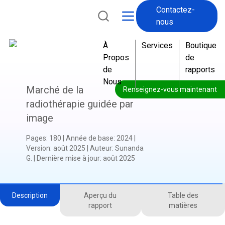
Contactez-
nous
À
Services
Boutique
Propos
de
de
rapports
Nous
Marché de la
Renseignez-vous maintenant
radiothérapie guidée par
image
Pages
:
180
|
Année de base
:
2024
|
Version
:
août 2025
|
Auteur
:
Sunanda
G.
|
Dernière mise à jour
:
août 2025
Description
Aperçu du
Table des
rapport
matières