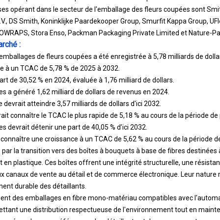
ises opérant dans le secteur de l'emballage des fleurs coupées sont S
.V., DS Smith, Koninklijke Paardekooper Group, Smurfit Kappa Group, UFl
COWRAPS, Stora Enso, Packman Packaging Private Limited et Nature-Pa
arché :
emballages de fleurs coupées a été enregistrée à 5,78 milliards de dolla
re à un TCAC de 5,78 % de 2025 à 2032.
rt de 30,52 % en 2024, évaluée à 1,76 milliard de dollars.
a généré 1,62 milliard de dollars de revenus en 2024.
devrait atteindre 3,57 milliards de dollars d'ici 2032.
t connaître le TCAC le plus rapide de 5,18 % au cours de la période de 
s devrait détenir une part de 40,05 % d’ici 2032.
t connaître une croissance à un TCAC de 5,62 % au cours de la période de
par la transition vers des boîtes à bouquets à base de fibres destinées
en plastique. Ces boîtes offrent une intégrité structurelle, une résistan
ux canaux de vente au détail et de commerce électronique. Leur nature re
ent durable des détaillants.
ent des emballages en fibre mono-matériau compatibles avec l'automati
ettant une distribution respectueuse de l'environnement tout en maintena