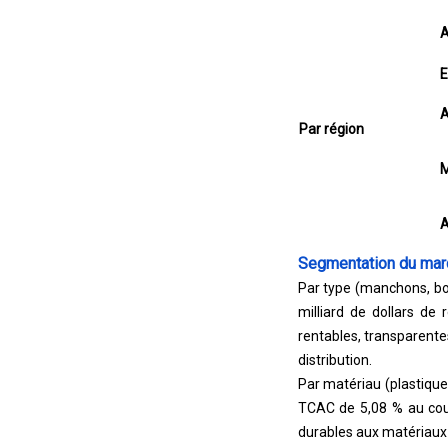
A
E
A
Par région
M
A
Segmentation du mar
Par type (manchons, boî
milliard de dollars de 
rentables, transparentes
distribution.
Par matériau (plastique,
TCAC de 5,08 % au cour
durables aux matériaux 