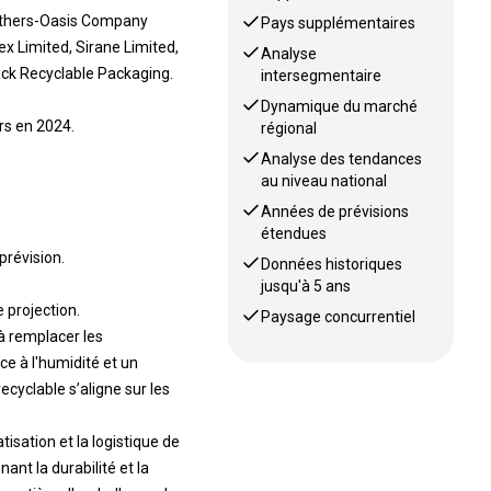
mithers-Oasis Company
Pays supplémentaires
ex Limited, Sirane Limited,
Analyse
ck Recyclable Packaging.
intersegmentaire
Dynamique du marché
rs en 2024.
régional
Analyse des tendances
au niveau national
Années de prévisions
étendues
prévision.
Données historiques
jusqu'à 5 ans
 projection.
Paysage concurrentiel
 à remplacer les
ce à l'humidité et un
cyclable s’aligne sur les
sation et la logistique de
nt la durabilité et la