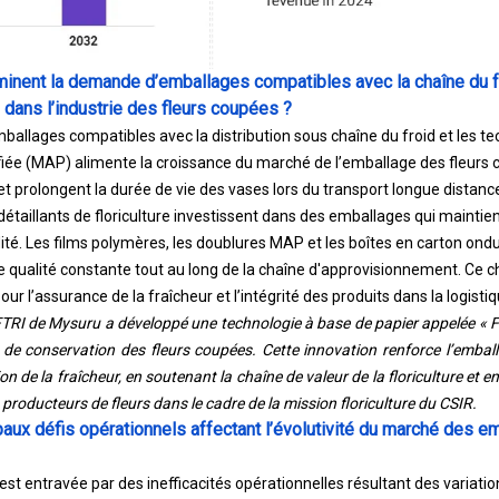
minent la demande d’emballages compatibles avec la chaîne du f
dans l’industrie des fleurs coupées ?
mballages compatibles avec la distribution sous chaîne du froid et les t
ée (MAP) alimente la croissance du marché de l’emballage des fleurs c
et prolongent la durée de vie des vases lors du transport longue distanc
détaillants de floriculture investissent dans des emballages qui maintien
té. Les films polymères, les doublures MAP et les boîtes en carton ond
ne qualité constante tout au long de la chaîne d'approvisionnement. Ce
ur l’assurance de la fraîcheur et l’intégrité des produits dans la logistiq
CFTRI de Mysuru a développé une technologie à base de papier appelée « 
 de conservation des fleurs coupées. Cette innovation renforce l’embal
n de la fraîcheur, en soutenant la chaîne de valeur de la floriculture et 
producteurs de fleurs dans le cadre de la mission floriculture du CSIR.
paux défis opérationnels affectant l’évolutivité du marché des e
t entravée par des inefficacités opérationnelles résultant des variatio