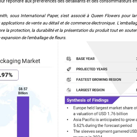
pour répondre aux préférences des détaillants et des consommateurs e
ith, sous International Paper, s'est associé à Queen Flowers pour la
 applications de vente au détail et de commerce électronique. L'emballa
re la protection, la durabilité et la présentation du produit tout en soute
e expansion de l'emballage de fleurs.