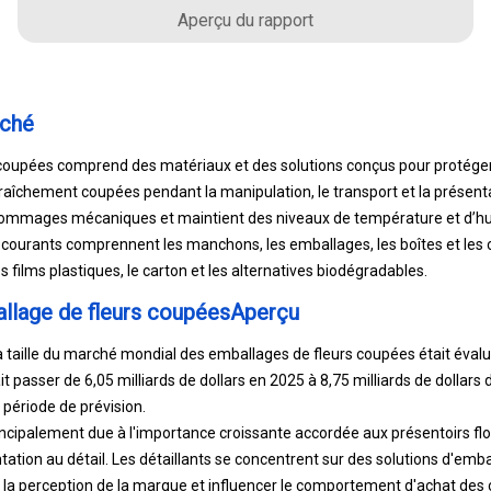
Aperçu du rapport
rché
coupées comprend des matériaux et des solutions conçus pour protéger,
raîchement coupées pendant la manipulation, le transport et la présentati
s dommages mécaniques et maintient des niveaux de température et d’h
courants comprennent les manchons, les emballages, les boîtes et les c
s films plastiques, le carton et les alternatives biodégradables.
llage de fleurs coupéesAperçu
a taille du marché mondial des emballages de fleurs coupées était évalué
it passer de 6,05 milliards de dollars en 2025 à 8,75 milliards de dollars
 période de prévision.
incipalement due à l'importance croissante accordée aux présentoirs flo
ntation au détail. Les détaillants se concentrent sur des solutions d'e
r la perception de la marque et influencer le comportement d'achat de