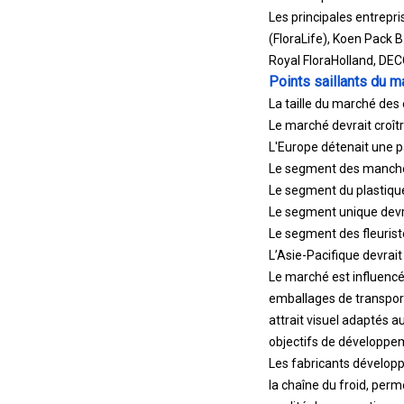
Les principales entrepr
(FloraLife), Koen Pack B
Royal FloraHolland, DE
Points saillants du m
La taille du marché des 
Le marché devrait croît
L'Europe détenait une pa
Le segment des manches 
Le segment du plastique 
Le segment unique devrai
Le segment des fleuriste
L’Asie-Pacifique devrai
Le marché est influencé 
emballages de transport 
attrait visuel adaptés a
objectifs de développem
Les fabricants développ
la chaîne du froid, perm