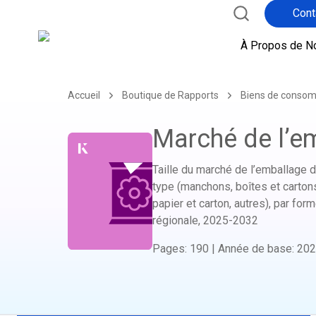
Cont
À Propos de N
Accueil
Boutique de Rapports
Biens de conso
Marché de l’e
Taille du marché de l’emballage de
type (manchons, boîtes et cartons,
papier et carton, autres), par for
régionale,
2025-2032
Pages
:
190
|
Année de base
:
202