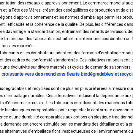
mentation des réseaux d'approvisionnement. Le commerce mondial au
in et la Fête des Mères, créant des déséquilibres de production et de dist
 régions d'approvisionnement et les normes d'emballage parmi les produ
ent l'efficacité et la cohérence de la qualité. De plus, les différences dan
ore davantage la standardisation, entraînant des retards de livraison, de
té limitée pour les fabricants souhaitant maintenir une coordination un
 tous les marchés.
es fabricants et les distributeurs adoptent des formats d'emballage mod
t des cadres de conformité standardisés. Ces initiatives rationalisent le
t une évolutivité sur divers marchés et cycles de demande saisonniers.
croissante vers des manchons fleuris biodégradables et recyclés
biodégradables et recyclées sont de plus en plus préférées à mesure que
es d'emballage durables. Ces alternatives réduisent la dépendance aux 
tifs d’économie circulaire. Les fabricants introduisent des manchons fabr
 de bioplastiques compostables pour respecter la conformité environnem
ence et une durabilité comparables aux options en plastique traditionnel
a demande est encore stimulée par les mandats des détaillants et la p
alternatives d’emballage floral respectueuses de l’environnement qui 