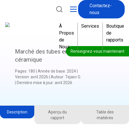
Contactez-
nous
À
Services
Boutique
Propos
de
de
rapports
Nous
Marché des tubes en
Renseignez-vous maintenant
céramique
Pages
:
180
|
Année de base
:
2024
|
Version
:
avril 2026
|
Auteur
:
Tejasv G.
|
Dernière mise à jour
:
avril 2026
Description
Aperçu du
Table des
rapport
matières