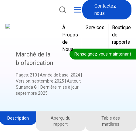
Contactez-
nous
À
Services
Boutique
Propos
de
de
rapports
Nous
Marché de la
Renseignez-vous maintenant
biofabrication
Pages
:
210
|
Année de base
:
2024
|
Version
:
septembre 2025
|
Auteur
:
Sunanda G.
|
Dernière mise à jour
:
septembre 2025
Description
Aperçu du
Table des
rapport
matières