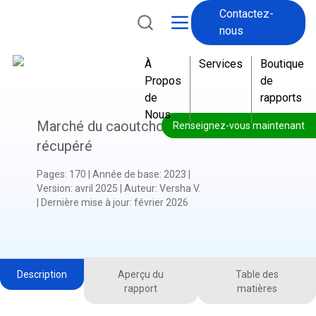
Contactez-
nous
À
Services
Boutique
Propos
de
de
rapports
Nous
Marché du caoutchouc
Renseignez-vous maintenant
récupéré
Pages
:
170
|
Année de base
:
2023
|
Version
:
avril 2025
|
Auteur
:
Versha V.
|
Dernière mise à jour
:
février 2026
Description
Aperçu du
Table des
rapport
matières