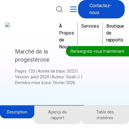
Contactez-
nous
À
Services
Boutique
Propos
de
de
rapports
Nous
Marché de la
Renseignez-vous maintenant
progestérone
Pages
:
120
|
Année de base
:
2023
|
Version
:
août 2024
|
Auteur
:
Swati J.
|
Dernière mise à jour
:
février 2026
Description
Aperçu du
Table des
rapport
matières