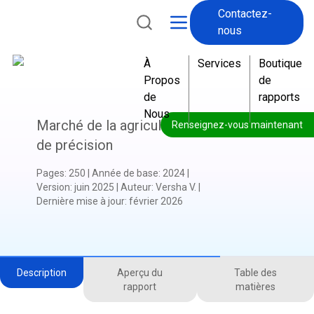
Contactez-
a
nous
v
e
À
Services
Boutique
c
Propos
de
u
de
rapports
n
Nous
e
Marché de la agriculture
Renseignez-vous maintenant
d
de précision
i
s
Pages
:
250
|
Année de base
:
2024
|
p
Version
:
juin 2025
|
Auteur
:
Versha V.
|
o
Dernière mise à jour
:
février 2026
n
i
b
i
Description
Aperçu du
Table des
l
rapport
matières
i