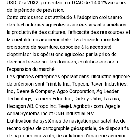
USD d'ici 2032, présentant un TCAC de 14,01% au cours
m
de la période de prévision.
p
Cette croissance est attribuée à l'adoption croissante
l
des technologies agricoles avancées visant à améliorer
è
la productivité des cultures, l'efficacité des ressources et
t
la durabilité environnementale. La demande mondiale
e
croissante de nourriture, associée à la nécessité
c
d'optimiser les opérations agricoles par la prise de
i
décision basée sur les données, contribue encore à
b
l'expansion du marché.
l
Les grandes entreprises opérant dans l'industrie agricole
é
de précision sont Trimble Inc., Topcon, Raven Industries,
e
Inc., Deere & Company, Agco Corporation, Ag Leader
d
Technology, Farmers Edge Inc., Dickey-John, Taranis,
'
Hexagon AB, Cropx Inc, Teejet, Agribotix.com, Agegle
i
Aerial Systems Inc et CNH Industrial N.V.
c
L'utilisation de systèmes de navigation par satellite, de
i
technologies de cartographie géospatiale, de dispositifs
l
de capteurs innovants, de solutions d'imagerie aérienne
a