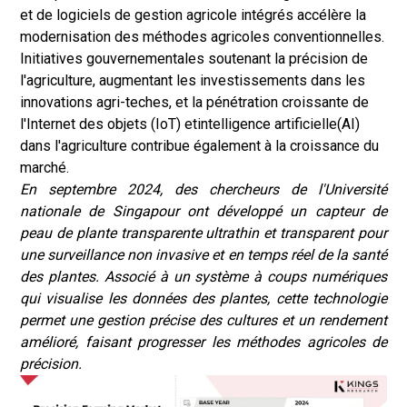
et de logiciels de gestion agricole intégrés accélère la
f
modernisation des méthodes agricoles conventionnelles.
i
Initiatives gouvernementales soutenant la précision de
n
l'agriculture, augmentant les investissements dans les
d
innovations agri-teches, et la pénétration croissante de
e
l'Internet des objets (IoT) et
intelligence artificielle
(AI)
2
dans l'agriculture contribue également à la croissance du
0
marché.
2
En septembre 2024, des chercheurs de l'Université
5
nationale de Singapour ont développé un capteur de
.
peau de plante transparente ultrathin et transparent pour
une surveillance non invasive et en temps réel de la santé
des plantes. Associé à un système à coups numériques
qui visualise les données des plantes, cette technologie
permet une gestion précise des cultures et un rendement
amélioré, faisant progresser les méthodes agricoles de
précision.