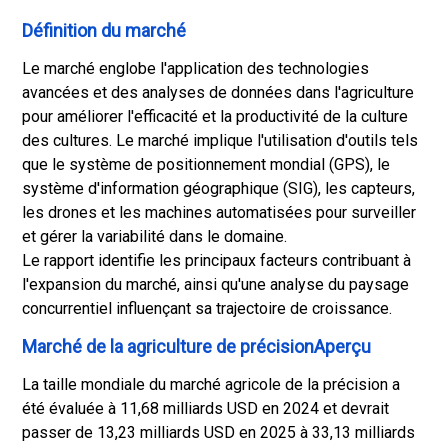
t
é
Définition du marché
n
Le marché englobe l'application des technologies
o
avancées et des analyses de données dans l'agriculture
r
pour améliorer l'efficacité et la productivité de la culture
d
des cultures. Le marché implique l'utilisation d'outils tels
-
que le système de positionnement mondial (GPS), le
a
système d'information géographique (SIG), les capteurs,
m
les drones et les machines automatisées pour surveiller
é
et gérer la variabilité dans le domaine.
r
Le rapport identifie les principaux facteurs contribuant à
i
l'expansion du marché, ainsi qu'une analyse du paysage
c
concurrentiel influençant sa trajectoire de croissance.
a
i
Marché de la agriculture de précisionAperçu
n
La taille mondiale du marché agricole de la précision a
e
été évaluée à 11,68 milliards USD en 2024 et devrait
c
passer de 13,23 milliards USD en 2025 à 33,13 milliards
o