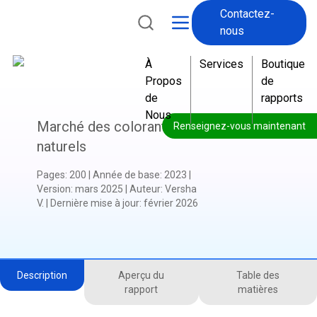
Contactez-
nous
À
Services
Boutique
Propos
de
de
rapports
Nous
Marché des colorants
Renseignez-vous maintenant
naturels
Pages
:
200
|
Année de base
:
2023
|
Version
:
mars 2025
|
Auteur
:
Versha
V.
|
Dernière mise à jour
:
février 2026
Description
Aperçu du
Table des
rapport
matières