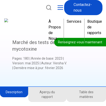
Contactez-
-
nous
À
Services
Boutique
Propos
de
de
rapports
Nous
Marché des tests de
Renseignez-vous maintenant
mycotoxine
Pages
:
180
|
Année de base
:
2023
|
Version
:
mai 2025
|
Auteur
:
Versha V.
|
Dernière mise à jour
:
février 2026
Description
Aperçu du
Table des
rapport
matières