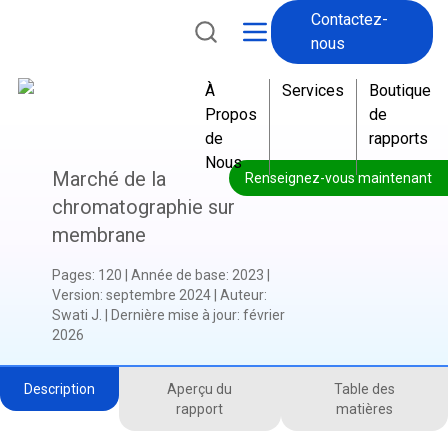
Contactez-
nous
À
Services
Boutique
Propos
de
de
rapports
Nous
Marché de la
Renseignez-vous maintenant
chromatographie sur
membrane
Pages
:
120
|
Année de base
:
2023
|
Version
:
septembre 2024
|
Auteur
:
Swati J.
|
Dernière mise à jour
:
février
2026
Description
Aperçu du
Table des
rapport
matières