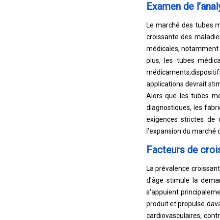
Examen de l’anal
Le marché des tubes mé
croissante des maladie
médicales, notamment le
plus, les tubes médic
médicaments,
disposit
applications devrait st
Alors que les tubes mé
diagnostiques, les fabr
exigences strictes de 
l’expansion du marché d
Facteurs de cro
La prévalence croissant
d’âge stimule la deman
s'appuient principalemen
produit et propulse dav
cardiovasculaires, cont