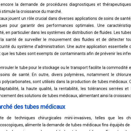
ît encore la demande de procédures diagnostiques et thérapeutiques
i stimule la croissance du marché.
caux jouent un rôle crucial dans diverses applications de soins de sant
fiques pour garantir des performances optimales. Une caractéristiq
té, en particulier dans les systèmes de distribution de fluides. Les tu
la santé de surveiller le mouvement des fluides et de détecter toute
écurité du système d'administration. Une autre application essentielle
tit que les tubes sont exempts de contaminants afin de prévenir les inf
'enrouler le tube pour le stockage ou le transport facilite la commodité et
soins de santé. En outre, divers polymères, notamment le chlorure
s polycarbonates, sont utilisés dans la production de tubes médicaux.
aptabilité, la haute qualité, la rentabilité, les tolérances serrées et
vancement des solutions de tubes médicaux, alimentant ainsi la croissan
rché des tubes médicaux
 de techniques chirurgicales mini-invasives, telles que les chi
coscopiques, alimente la demande de tubes médicaux fins équipés de