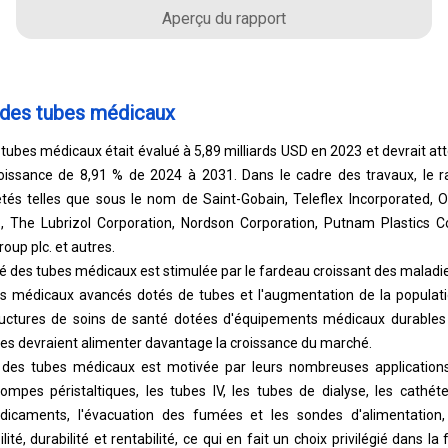
Aperçu du rapport
 des tubes médicaux
ubes médicaux était évalué à 5,89 milliards USD en 2023 et devrait att
roissance de 8,91 % de 2024 à 2031. Dans le cadre des travaux, le ra
tés telles que sous le nom de Saint-Gobain, Teleflex Incorporated, 
nc., The Lubrizol Corporation, Nordson Corporation, Putnam Plastics 
roup plc. et autres.
é des tubes médicaux est stimulée par le fardeau croissant des maladi
fs médicaux avancés dotés de tubes et l'augmentation de la populatio
ructures de soins de santé dotées d'équipements médicaux durables 
es devraient alimenter davantage la croissance du marché.
 des tubes médicaux est motivée par leurs nombreuses applications,
pompes péristaltiques, les tubes IV, les tubes de dialyse, les cathéte
édicaments, l'évacuation des fumées et les sondes d'alimentation,
lité, durabilité et rentabilité, ce qui en fait un choix privilégié dans l