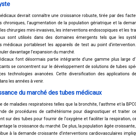
yste
dicaux devrait connaître une croissance robuste, tirée par des facteu
s chroniques, l'augmentation de la population gériatrique et la dem
s chirurgies mini-invasives, les interventions endoscopiques et les tra
aux sont utilisés dans des domaines émergents tels que les syst
ifs médicaux portables
et les appareils de test au point d'intervention
imuler davantage l’expansion du marché.
dicaux font désormais partie intégrante d’une gamme plus large d’
icants se concentrent sur le développement de solutions de tubes spé
ces technologies avancées. Cette diversification des applications d
ans les années à venir.
issance du marché des tubes médicaux
e de maladies respiratoires telles que la bronchite, l’asthme et la BP
de de procédures de cathétérisme pour diagnostiquer et traiter ce
t sur des tubes pour fournir de l'oxygène et faciliter la respiration, c
antage la croissance du marché. De plus, la population âgée croissante,
ribue à la demande croissante d’interventions cardiovasculaires impli