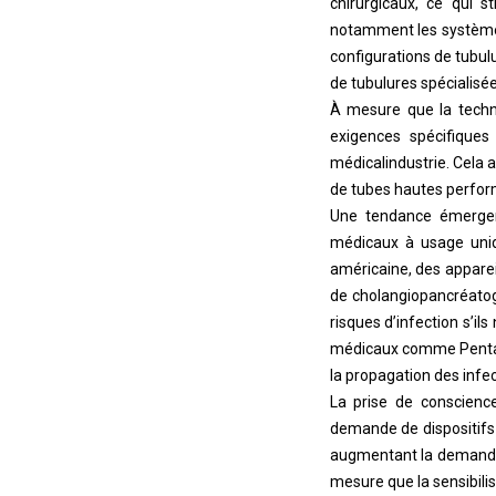
chirurgicaux, ce qui 
notamment les systèmes 
configurations de tubulu
de tubulures spécialisée
À mesure que la techno
exigences spécifiques
médical
industrie. Cela
de tubes hautes perfo
Une tendance émergent
médicaux à usage uniq
américaine, des apparei
de cholangiopancréatog
risques d’infection s’ils
médicaux comme Pentax 
la propagation des infec
La prise de conscience
demande de dispositifs 
augmentant la demande de
mesure que la sensibili