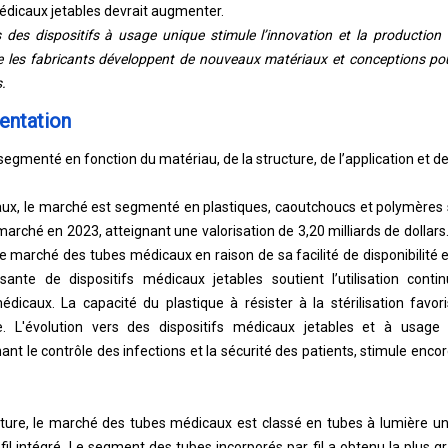
dicaux jetables devrait augmenter.
rs des dispositifs à usage unique stimule l’innovation et la production
 les fabricants développent de nouveaux matériaux et conceptions po
.
entation
gmenté en fonction du matériau, de la structure, de l’application et de 
aux, le marché est segmenté en plastiques, caoutchoucs et polymères
marché en 2023, atteignant une valorisation de 3,20 milliards de dollar
e marché des tubes médicaux en raison de sa facilité de disponibilité 
oissante de dispositifs médicaux jetables soutient l’utilisation con
édicaux. La capacité du plastique à résister à la stérilisation fav
. L'évolution vers des dispositifs médicaux jetables et à usage
nt le contrôle des infections et la sécurité des patients, stimule enco
cture, le marché des tubes médicaux est classé en tubes à lumière un
 fil intégré. Le segment des tubes incorporés par fil a obtenu la plus 