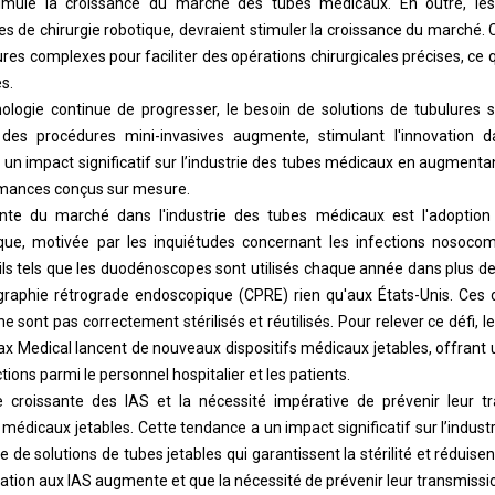
stimule la croissance du marché des tubes médicaux. En outre, les
de chirurgie robotique, devraient stimuler la croissance du marché. 
res complexes pour faciliter des opérations chirurgicales précises, ce 
s.
logie continue de progresser, le besoin de solutions de tubulures 
 des procédures mini-invasives augmente, stimulant l'innovation 
 a un impact significatif sur l’industrie des tubes médicaux en augment
rmances conçus sur mesure.
e du marché dans l'industrie des tubes médicaux est l'adoption c
ue, motivée par les inquiétudes concernant les infections nosocomi
ls tels que les duodénoscopes sont utilisés chaque année dans plus de
raphie rétrograde endoscopique (CPRE) rien qu'aux États-Unis. Ces d
 ne sont pas correctement stérilisés et réutilisés. Pour relever ce défi, l
Medical lancent de nouveaux dispositifs médicaux jetables, offrant u
tions parmi le personnel hospitalier et les patients.
 croissante des IAS et la nécessité impérative de prévenir leur t
médicaux jetables. Cette tendance a un impact significatif sur l’indus
 solutions de tubes jetables qui garantissent la stérilité et réduisent
sation aux IAS augmente et que la nécessité de prévenir leur transmissi