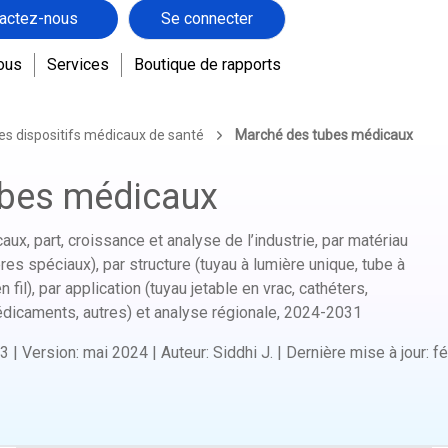
actez-nous
Se connecter
ous
Services
Boutique de rapports
es dispositifs médicaux de santé
Marché des tubes médicaux
ubes médicaux
ux, part, croissance et analyse de l’industrie, par matériau
es spéciaux), par structure (tuyau à lumière unique, tube à
 fil), par application (tuyau jetable en vrac, cathéters,
icaments, autres) et analyse régionale,
2024-2031
3
|
Version
:
mai 2024
|
Auteur
:
Siddhi J.
|
Dernière mise à jour
:
fé