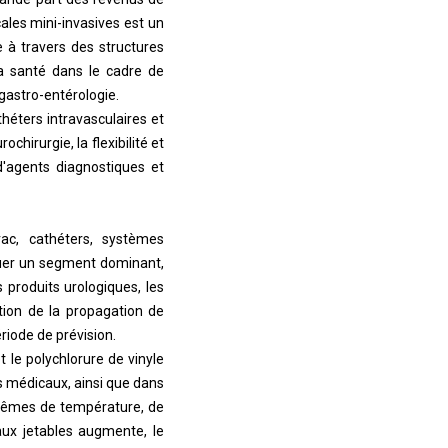
ales mini-invasives est un
e à travers des structures
la santé dans le cadre de
 gastro-entérologie.
théters intravasculaires et
hirurgie, la flexibilité et
d'agents diagnostiques et
rac, cathéters, systèmes
tuer un segment dominant,
s produits urologiques, les
ntion de la propagation de
riode de prévision.
t le polychlorure de vinyle
ts médicaux, ainsi que dans
xtrêmes de température, de
aux jetables augmente, le