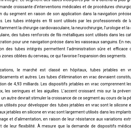
ande croissante d'interventions médicales et de procédures chirurgic
on du segment en raison de son application dans la navigation précis
 Les tubes intégrés en fil sont utilisés par les professionnels de 
amment la chirurgie cardiovasculaire, la neurochirurgie, l'urologie et la
laire, des tubes renforcés de fils métalliques sont utilisés dans les ca
ation pour une navigation précise dans les vaisseaux sanguins. En neuroc
sion des tubes intégrés permettent l'administration sûre et efficace 
 zones ciblées du cerveau, ce qui favorise l'expansion des segments.
cations, le marché est classé en hôpitaux, tubes jetables en v
dicaments et autres. Les tubes d'élimination en vrac devraient consti
tion de 4,93 milliards. Les dispositifs jetables en vrac comprennent le
x, les seringues et les aiguilles. L’accent croissant mis sur la préve
 à un autre devrait stimuler la croissance de ce segment au cours de la pé
 utilisés pour développer des tubes jetables en vrac sont le silicone e
ux jetables en silicone en vrac sont largement utilisés dans les implan
inage et d'alimentation, en raison de leur résistance aux variations e
et de leur flexibilité. À mesure que la demande de dispositifs médic