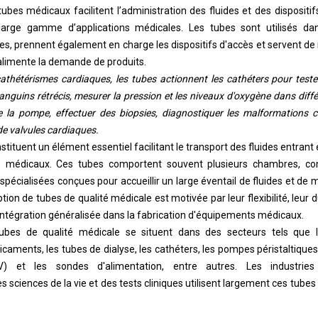
ubes médicaux facilitent l’administration des fluides et des dispositifs
large gamme d’applications médicales. Les tubes sont utilisés dans
es, prennent également en charge les dispositifs d'accès et servent de
 alimente la demande de produits.
athétérismes cardiaques, les tubes actionnent les cathéters pour teste
sanguins rétrécis, mesurer la pression et les niveaux d'oxygène dans diff
e la pompe, effectuer des biopsies, diagnostiquer les malformations 
 de valvules cardiaques.
ituent un élément essentiel facilitant le transport des fluides entrant 
s médicaux. Ces tubes comportent souvent plusieurs chambres, c
 spécialisées conçues pour accueillir un large éventail de fluides et d
ion de tubes de qualité médicale est motivée par leur flexibilité, leur dur
r intégration généralisée dans la fabrication d'équipements médicaux.
tubes de qualité médicale se situent dans des secteurs tels que 
caments, les tubes de dialyse, les cathéters, les pompes péristaltiques,
IV) et les sondes d'alimentation, entre autres. Les industri
sciences de la vie et des tests cliniques utilisent largement ces tubes