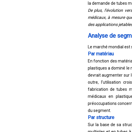
la demande de tubes mé
De plus, l’évolution ve
médicaux, à mesure que
des applications jetables
Analyse de segm
Le marché mondial est se
Par matériau
En fonction des matéri
plastiques a dominé le 
devrait augmenter sur l
outre, l’utilisation cr
fabrication de tubes m
médicaux en plastique
préoccupations concerna
du segment.
Par structure
Sur la base de sa stru
multiples et en tubes à