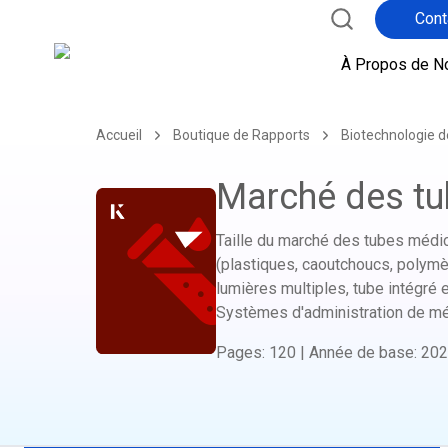
Cont
À Propos de N
Accueil
Boutique de Rapports
Biotechnologie d
Marché des t
Taille du marché des tubes médica
(plastiques, caoutchoucs, polymèr
lumières multiples, tube intégré en
Systèmes d'administration de méd
Pages
:
120
|
Année de base
:
202