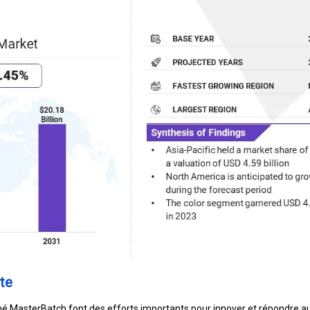
te
hé MasterBatch font des efforts importants pour innover et répondre a