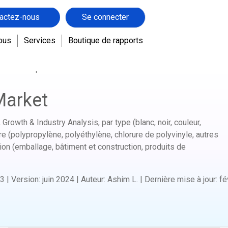
actez-nous
Se connecter
ous
Services
Boutique de rapports
duits chimiques avancés
MasterBatch Market
Market
Growth & Industry Analysis, par type (blanc, noir, couleur,
re (polypropylène, polyéthylène, chlorure de polyvinyle, autres
ion (emballage, bâtiment et construction, produits de
3
|
Version
:
juin 2024
|
Auteur
:
Ashim L.
|
Dernière mise à jour
:
fé