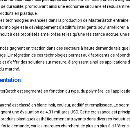
s de durabilité, promouvant ainsi une économie circulaire et réduisant l'
oduits en plastique.
e des technologies avancées dans la production de MasterBatch entraîne 
technologie et le développement d'additifs intelligents pour améliorer la
duit à des propriétés améliorées telles qu'une résistance accrue, une 
cés gagnent en traction dans des secteurs à haute demande tels que l
lage. L'intégration de ces technologies permet aux fabricants de répond
ie et d'offrir des solutions sur mesure, élargissant ainsi les application
 du marché.
entation
rBatch est segmenté en fonction du type, du polymère, de l'applicatio
marché est classé en blanc, noir, couleur, additif et remplissage. Le se
gnant une évaluation de 4,31 milliards USD. Cette croissance est princi
roduits plastiques esthétiquement attrayants dans diverses industries
forte demande, car les marques cherchent de plus en plus à différencie