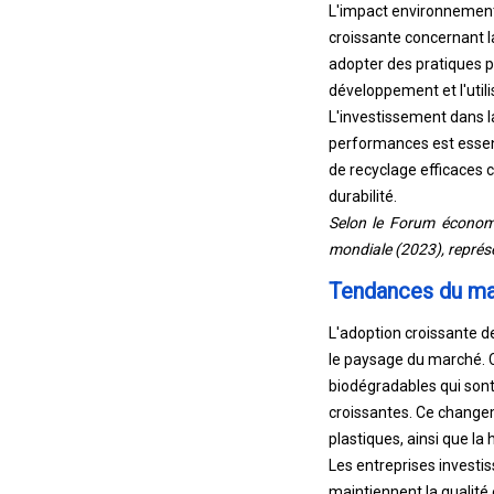
L'impact environnement
croissante concernant la
adopter des pratiques pl
développement et l'util
L'investissement dans l
performances est essenti
de recyclage efficaces c
durabilité.
Selon le Forum économi
mondiale (2023), représ
Tendances du ma
L'adoption croissante d
le paysage du marché. C
biodégradables qui son
croissantes. Ce changem
plastiques, ainsi que la
Les entreprises investi
maintiennent la qualité 