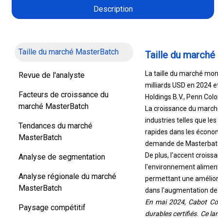
Description
Taille du marché MasterBatch
Taille du marché
La taille du marché mon
Revue de l'analyste
milliards USD en 2024 et
Facteurs de croissance du
Holdings B.V., Penn Color
marché MasterBatch
La croissance du marché
industries telles que le
Tendances du marché
rapides dans les écono
MasterBatch
demande de Masterbat
De plus, l'accent croiss
Analyse de segmentation
l'environnement aliment
Analyse régionale du marché
permettant une améliora
MasterBatch
dans l'augmentation de
En mai 2024, Cabot Cor
Paysage compétitif
durables certifiés. Ce 