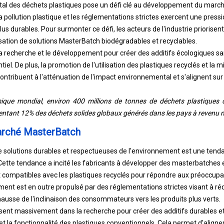
al des déchets plastiques pose un défi clé au développement du march
 pollution plastique et les réglementations strictes exercent une pressi
us durables. Pour surmonter ce défi, les acteurs de l'industrie priorisent
isation de solutions MasterBatch biodégradables et recyclables.
a recherche et le développement pour créer des additifs écologiques 
el. De plus, la promotion de l'utilisation des plastiques recyclés et l
ontribuent à l'atténuation de l'impact environnemental et s'alignent sur
que mondial, environ 400 millions de tonnes de déchets plastiques on
entant 12% des déchets solides globaux générés dans les pays à revenu m
rché MasterBatch
e solutions durables et respectueuses de l'environnement est une ten
ette tendance a incité les fabricants à développer des masterbatches e
t compatibles avec les plastiques recyclés pour répondre aux préoccup
ent est en outre propulsé par des réglementations strictes visant à réd
 hausse de l'inclinaison des consommateurs vers les produits plus verts.
ssent massivement dans la recherche pour créer des additifs durables et
et la fonctionnalité des plastiques conventionnels. Cela permet d'aligner