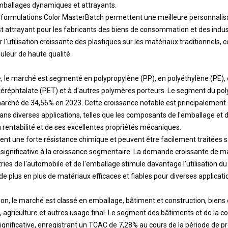
mballages dynamiques et attrayants.
s formulations Color MasterBatch permettent une meilleure personnalisa
t attrayant pour les fabricants des biens de consommation et des indus
l'utilisation croissante des plastiques sur les matériaux traditionnels, ce
uleur de haute qualité.
, le marché est segmenté en polypropylène (PP), en polyéthylène (PE), e
téréphtalate (PET) et à d'autres polymères porteurs. Le segment du po
marché de 34,56% en 2023. Cette croissance notable est principalement
dans diverses applications, telles que les composants de l'emballage et d
 rentabilité et de ses excellentes propriétés mécaniques.
nt une forte résistance chimique et peuvent être facilement traitées 
significative à la croissance segmentaire. La demande croissante de ma
ries de l'automobile et de l'emballage stimule davantage l'utilisation du
e plus en plus de matériaux efficaces et fiables pour diverses applicati
ation, le marché est classé en emballage, bâtiment et construction, bie
 agriculture et autres usage final. Le segment des bâtiments et de la con
ignificative, enregistrant un TCAC de 7,28% au cours de la période de p