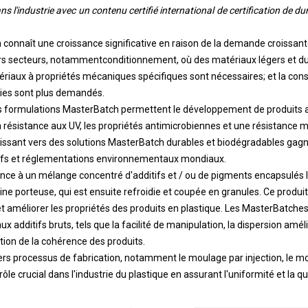
 l'industrie avec un contenu certifié international de certification de du
onnaît une croissance significative en raison de la demande croissant
rs secteurs, notamment
conditionnement
, où des matériaux légers et du
riaux à propriétés mécaniques spécifiques sont nécessaires; et la const
ries sont plus demandés.
es formulations MasterBatch permettent le développement de produits a
la résistance aux UV, les propriétés antimicrobiennes et une résistance
issant vers des solutions MasterBatch durables et biodégradables gagn
ctifs et réglementations environnementaux mondiaux.
nce à un mélange concentré d'additifs et / ou de pigments encapsulés 
e porteuse, qui est ensuite refroidie et coupée en granules. Ce produit 
t améliorer les propriétés des produits en plastique. Les MasterBatches
x additifs bruts, tels que la facilité de manipulation, la dispersion amé
tion de la cohérence des produits.
ivers processus de fabrication, notamment le moulage par injection, le m
n rôle crucial dans l'industrie du plastique en assurant l'uniformité et la q