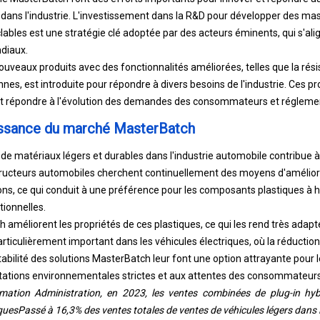
é dans l'industrie. L'investissement dans la R&D pour développer des m
ables est une stratégie clé adoptée par des acteurs éminents, qui s'alig
diaux.
veaux produits avec des fonctionnalités améliorées, telles que la rési
nes, est introduite pour répondre à divers besoins de l'industrie. Ces pr
t répondre à l'évolution des demandes des consommateurs et réglemen
issance du marché MasterBatch
e matériaux légers et durables dans l'industrie automobile contribue 
ucteurs automobiles cherchent continuellement des moyens d'améliorer
ions, ce qui conduit à une préférence pour les composants plastiques à
tionnelles.
 améliorent les propriétés de ces plastiques, ce qui les rend très adapt
rticulièrement important dans les véhicules électriques, où la réduction 
tabilité des solutions MasterBatch leur font une option attrayante pour l
ations environnementales strictes et aux attentes des consommateurs
mation Administration, en 2023, les ventes combinées de plug-in hybr
iques
Passé à 16,3% des ventes totales de ventes de véhicules légers dans 