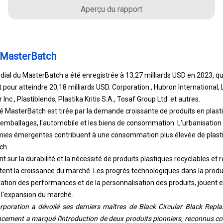
Aperçu du rapport
 MasterBatch
dial du MasterBatch a été enregistrée à 13,27 milliards USD en 2023, qui
 pour atteindre 20,18 milliards USD. Corporation., Hubron International, 
 Inc., Plastiblends, Plastika Kritis S.A., Tosaf Group Ltd. et autres.
 MasterBatch est tirée par la demande croissante de produits en plast
s emballages, l'automobile et les biens de consommation. L'urbanisation et
mies émergentes contribuent à une consommation plus élevée de plasti
ch.
ant sur la durabilité et la nécessité de produits plastiques recyclables et
ent la croissance du marché. Les progrès technologiques dans la prod
tion des performances et de la personnalisation des produits, jouent e
 l'expansion du marché.
poration a dévoilé ses derniers maîtres de Black Circular Black Repla
lancement a marqué l'introduction de deux produits pionniers, reconnus 