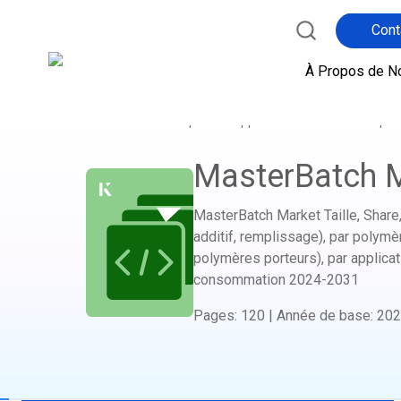
Cont
À Propos de N
Accueil
Boutique de Rapports
Matériaux et pro
MasterBatch 
MasterBatch Market Taille, Share, 
additif, remplissage), par polymè
polymères porteurs), par applicat
consommation
2024-2031
Pages
:
120
|
Année de base
:
202