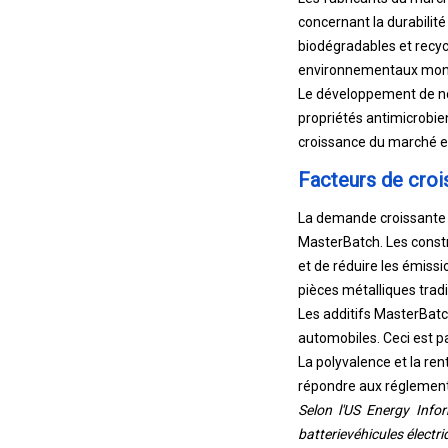
concernant la durabilit
biodégradables et recycl
environnementaux mon
Le développement de nou
propriétés antimicrobien
croissance du marché e
Facteurs de cro
La demande croissante d
MasterBatch. Les constr
et de réduire les émiss
pièces métalliques tradi
Les additifs MasterBatch
automobiles. Ceci est pa
La polyvalence et la ren
répondre aux réglement
Selon l'US Energy Infor
batterie
véhicules électr