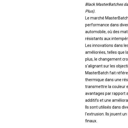
Black MasterBatches dans
Plus).
Le marché MasterBatch c
performance dans dive
automobile, où des maté
résistants aux intempé
Les innovations dans l
améliorées, telles que 
plus, le changement cro
s'alignant sur les obje
MasterBatch fait référe
thermique dans une résin
transmettre la couleur e
avantages par rapport au
additifs et une améliora
Ils sont utilisés dans d
l'extrusion. Ils jouent u
finaux.