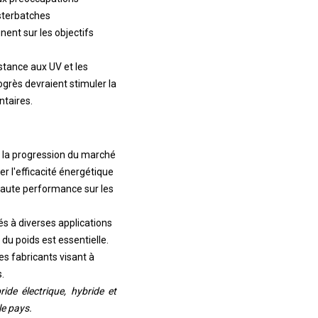
asterbatches
nent sur les objectifs
stance aux UV et les
ogrès devraient stimuler la
taires.
à la progression du marché
 l'efficacité énergétique
 haute performance sur les
és à diverses applications
du poids est essentielle.
es fabricants visant à
.
ide électrique, hybride et
le pays.