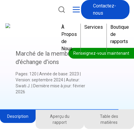
Contactez-
nous
À
Services
Boutique
Propos
de
de
rapports
Nous
Marché de la membrane
Renseignez-vous maintenant
d'échange d'ions
Pages
:
120
|
Année de base
:
2023
|
Version
:
septembre 2024
|
Auteur
:
Swati J.
|
Dernière mise à jour
:
février
2026
Description
Aperçu du
Table des
rapport
matières