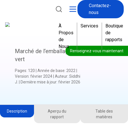
Contactez-
nous
À
Services
Boutique
Propos
de
de
rapports
Nous
Marché de l’emballage
Renseignez-vous maintenant
vert
Pages
:
120
|
Année de base
:
2022
|
Version
:
février 2024
|
Auteur
:
Siddhi
J.
|
Dernière mise à jour
:
février 2026
Description
Aperçu du
Table des
rapport
matières