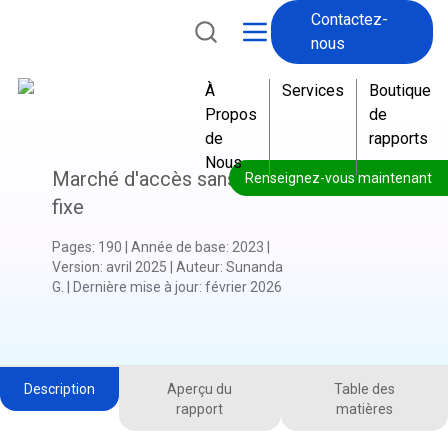
Contactez-
nous
À
Services
Boutique
Propos
de
de
rapports
Nous
Marché d'accès sans fil
Renseignez-vous maintenant
fixe
Pages
:
190
|
Année de base
:
2023
|
Version
:
avril 2025
|
Auteur
:
Sunanda
G.
|
Dernière mise à jour
:
février 2026
Description
Aperçu du
Table des
rapport
matières