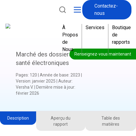
Contactez-
nous
À
Services
Boutique
Propos
de
de
rapports
Nous
Marché des dossiers de
Renseignez-vous maintenant
santé électroniques
Pages
:
120
|
Année de base
:
2023
|
Version
:
janvier 2025
|
Auteur
:
Versha V.
|
Dernière mise à jour
:
février 2026
Description
Aperçu du
Table des
rapport
matières