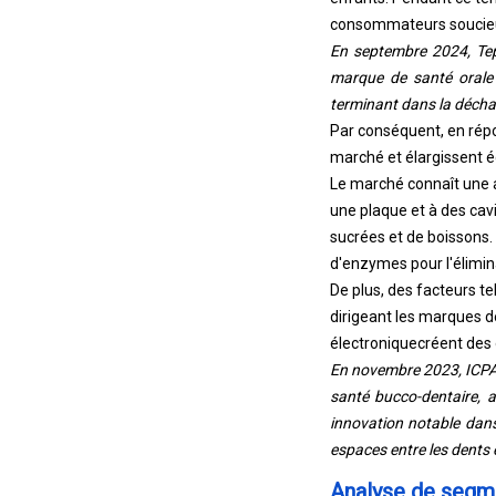
consommateurs soucieux
En septembre 2024, Tepe
marque de santé orale 
terminant dans la décha
Par conséquent, en répo
marché et élargissent é
Le marché connaît une a
une plaque et à des cav
sucrées et de boissons. P
d'enzymes pour l'éliminat
De plus, des facteurs 
dirigeant les marques de
électronique
créent des
En novembre 2023, ICPA 
santé bucco-dentaire, a
innovation notable dans
espaces entre les dents e
Analyse de segm