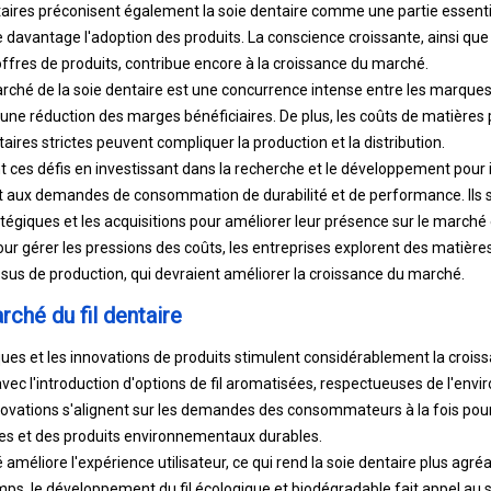
aires préconisent également la soie dentaire comme une partie essenti
le davantage l'adoption des produits. La conscience croissante, ainsi q
offres de produits, contribue encore à la croissance du marché.
arché de la soie dentaire est une concurrence intense entre les marques
 une réduction des marges bénéficiaires. De plus, les coûts de matières
ires strictes peuvent compliquer la production et la distribution.
t ces défis en investissant dans la recherche et le développement pour 
t aux demandes de consommation de durabilité et de performance. Ils
atégiques et les acquisitions pour améliorer leur présence sur le marché e
ur gérer les pressions des coûts, les entreprises explorent des matière
ssus de production, qui devraient améliorer la croissance du marché.
ché du fil dentaire
ues et les innovations de produits stimulent considérablement la crois
 avec l'introduction d'options de fil aromatisées, respectueuses de l'env
ovations s'alignent sur les demandes des consommateurs à la fois pour
es et des produits environnementaux durables.
 améliore l'expérience utilisateur, ce qui rend la soie dentaire plus agréa
ps, le développement du fil écologique et biodégradable fait appel au