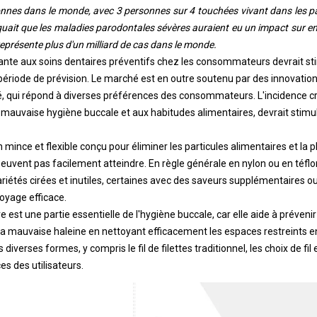
sonnes dans le monde, avec 3 personnes sur 4 touchées vivant dans les p
iquait que les maladies parodontales sévères auraient eu un impact sur e
représente plus d'un milliard de cas dans le monde.
ssante aux soins dentaires préventifs chez les consommateurs devrait st
période de prévision. Le marché est en outre soutenu par des innovations 
é, qui répond à diverses préférences des consommateurs. L'incidence c
e mauvaise hygiène buccale et aux habitudes alimentaires, devrait stimul
in mince et flexible conçu pour éliminer les particules alimentaires et la 
euvent pas facilement atteindre. En règle générale en nylon ou en téflon, 
variétés cirées et inutiles, certaines avec des saveurs supplémentaires
oyage efficace.
re est une partie essentielle de l'hygiène buccale, car elle aide à préveni
 la mauvaise haleine en nettoyant efficacement les espaces restreints en
 diverses formes, y compris le fil de filettes traditionnel, les choix de fil
s des utilisateurs.