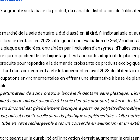
segmenté sur la base du produit, du canal de distribution, de l'utilisateur
e marché de la soie dentaire a été classé en fil ciré, fil inébranlable et a
 la soie dentaire en 2023, atteignant une évaluation de 364,2 millions 
 la plaque améliorées, entraînées par l'inclusion d'enzymes, d'huiles esse
 qui empêchent le déchiquetage. Les fabricants adoptent de plus en p
s produits pour répondre à la demande croissante de produits écologique
ant dans ce segment a été le lancement en avril 2023 du fil dentaire s
ccupations environnementales en offrant une alternative à base de pla
ble.
 perturbateur de soins oraux, a lancé le fil dentaire sans plastique. L'in
que à usage unique" associée à la soie dentaire standard, selon le dentist
l traditionnel est généralement fabriqué à partir de polytétrafluoroéthy
que, qui est ensuite scellé dans du plastique supplémentaire. L'alternativ
n tube en verre rechargeable avec un couvercle en aluminium et un extér
 croissant sur la durabilité et l'innovation devrait augmenter la croiss