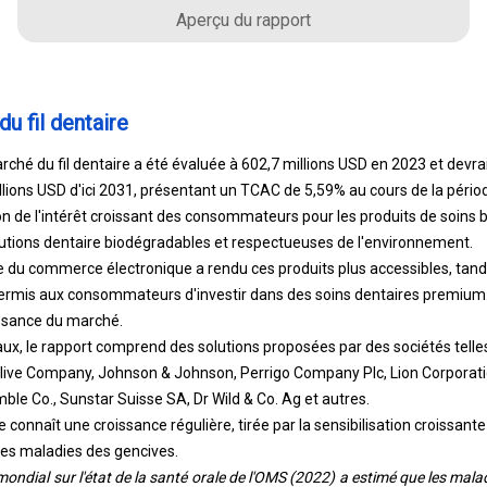
Aperçu du rapport
du fil dentaire
rché du fil dentaire a été évaluée à 602,7 millions USD en 2023 et devra
lions USD d'ici 2031, présentant un TCAC de 5,59% au cours de la pério
on de l'intérêt croissant des consommateurs pour les produits de soins
solutions dentaire biodégradables et respectueuses de l'environnement.
du commerce électronique a rendu ces produits plus accessibles, tandi
permis aux consommateurs d'investir dans des soins dentaires premium.
issance du marché.
aux, le rapport comprend des solutions proposées par des sociétés telle
ive Company, Johnson & Johnson, Perrigo Company Plc, Lion Corporat
ble Co., Sunstar Suisse SA, Dr Wild & Co. Ag et autres.
 connaît une croissance régulière, tirée par la sensibilisation croissante
es maladies des gencives.
mondial sur l'état de la santé orale de l'OMS (2022) a estimé que les mala