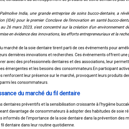
almolive India, une grande entreprise de soins bucco-dentaire, a révél
ion (IDA) pour le premier Conclave de l'innovation en santé bucco-denta
 au 26 mars 2023, s'est concentré sur la création d'un environnement de
a mise en évidence des innovations, les efforts entrepreneuriaux et la rec
du marché de la soie dentaire tirent parti de ces événements pour améli
eurs dernières innovations et recherches. Ces événements offrent une
rer avec des professionnels dentaires et des associations, leur permetta
nces émergentes et les besoins des consommateurs.
En participant activ
ises renforcent leur présence sur le marché, provoquent leurs produits de
n parmi les consommateurs.
ssance du marché du fil dentaire
ns dentaires préventifs et la sensibilisation croissante à l'hygiène bucca
ant davantage de consommateurs à adopter des habitudes de soie régu
us informés de l'importance de la soie dentaire dans la prévention des m
e fil dentaire dans leur routine quotidienne.