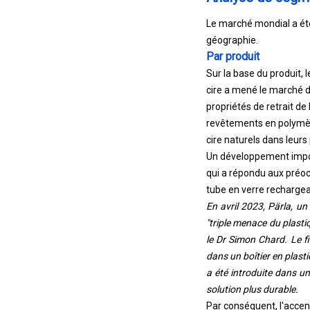
Le marché mondial a été 
géographie.
Par produit
Sur la base du produit, l
cire a mené le marché de
propriétés de retrait de
revêtements en polymère
cire naturels dans leur
Un développement import
qui a répondu aux préo
tube en verre rechargea
En avril 2023, Pärla, un
"triple menace du plasti
le Dr Simon Chard. Le fi
dans un boîtier en plasti
a été introduite dans u
solution plus durable.
Par conséquent, l'accent