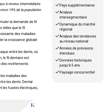
ays à revenu intermédiaire.
Pays supplémentaires
nviron 19% de la population
Analyse
intersegmentaire
imuler la demande de fil
Dynamique du marché
telles que le fil
régional
roissante des maladies
Analyse des tendances
er la croissance globale
au niveau national
Années de prévisions
plaque entre les dents, où
étendues
le fil dentaire est
Données historiques
 ou des revêtements
jusqu'à 5 ans
Paysage concurrentiel
r les maladies des
tre les dents. Dental
 et les fusées électriques,