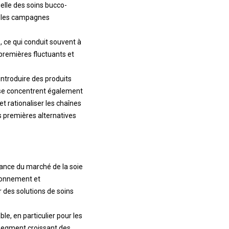
elle des soins bucco-
ue les campagnes
, ce qui conduit souvent à
 premières fluctuants et
introduire des produits
 se concentrent également
t rationaliser les chaînes
s premières alternatives
sance du marché de la soie
ironnement et
 des solutions de soins
ble, en particulier pour les
 segment croissant des