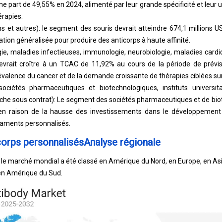
 part de 49,55% en 2024, alimenté par leur grande spécificité et leur u
érapies.
ns et autres): le segment des souris devrait atteindre 674,1 millions U
ilisation généralisée pour produire des anticorps à haute affinité.
gie, maladies infectieuses, immunologie, neurobiologie, maladies cardio
vrait croître à un TCAC de 11,92% au cours de la période de prévis
évalence du cancer et de la demande croissante de thérapies ciblées sur
l (sociétés pharmaceutiques et biotechnologiques, instituts universi
rche sous contrat): Le segment des sociétés pharmaceutiques et de bio
en raison de la hausse des investissements dans le développeme
caments personnalisés.
orps personnalisésAnalyse régionale
n, le marché mondial a été classé en Amérique du Nord, en Europe, en As
 en Amérique du Sud.