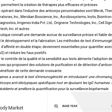
et permettent la création de thérapies plus efficaces et précises.
opérant dans l'industrie des anticorps personnalisées sont Merck, Therm
tories, Inc., Meridian Bioscience, Inc., Acrobiosystems, Inotiv, Biointron 
gnostics, Imgenex India Pvt. Ltd., Orignene Technologies, Inc., Cell Sign
ech, Inc. et autres.
utique connaît une demande accrue de surveillance précise et fiable de
le développement et la fabrication. Les méthodes de test d'immunogén
'affinité en double étape, deviennent essentielles pour quantifier avec 
 et réduire les faux positifs.
 le contrôle de la qualité et la sensibilité aux tests alimente l'adoption 
ses qui proposent des solutions de purification et de détection d'antico
bénéficier de cette demande croissante.
nes a avancé le test d'immunogénicité en introduisant une chromatogr
ticorps anti-idiotypiques spécifiques tout en épuisant les IgG humaines.
ntécédents et améliore la quantification pour la surveillance biopharmale.