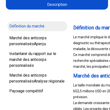
Description
Définition du marché
Définition du ma
Le marché implique le d
Marché des anticorps
diagnostic ou thérapeuti
personnalisésAperçu
maladie, la découverte 
Instantané du rapport sur le
Ce marché comprend des 
marché des anticorps
recherche spécialisées 
personnalisés
marché, les principales 
Marché des anticorps
Marché des anti
personnalisésAnalyse régionale
La taille mondiale du m
Paysage compétitif
652,5 millions USD en 2
prévision
.
La demande croissante d
ciblés. Les progrès des 