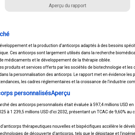
Aperçu du rapport
rché
éveloppement et la production d'anticorps adaptés à des besoins spéci
que. Ces anticorps sont largement utilisés dans la recherche biomédicale
de médicaments et le développement de la thérapie ciblée.
produits et services offerts par les sociétés de biotechnologie et les 
dans la personnalisation des anticorps. Le rapport met en évidence les 
tendances, les cadres réglementaires et la croissance de l'industrie co
corps personnalisésAperçu
arché des anticorps personnalisés était évaluée à 597,4 millions USD en
025 à 1 239,5 millions USD d'ici 2032, présentant un TCAC de 9,60% au c
'anticorps thérapeutiques nouvelles et bispécifiques accélère le dév
technologies de découverte d'anticorps, tels que le dépistage et l'ingénie