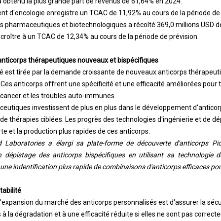
 obtenu la plus grande part de revenus de 61,64% en 2024.
t d'oncologie enregistre un TCAC de 11,92% au cours de la période de 
s pharmaceutiques et biotechnologiques a récolté 369,0 millions USD d
 croître à un TCAC de 12,34% au cours de la période de prévision.
nticorps thérapeutiques nouveaux et bispécifiques
 est tirée par la demande croissante de nouveaux anticorps thérapeuti
 Ces anticorps offrent une spécificité et une efficacité améliorées pour t
 cancer et les troubles auto-immunes.
eutiques investissent de plus en plus dans le développement d'anticor
de thérapies ciblées. Les progrès des technologies d'ingénierie et de d
e et la production plus rapides de ces anticorps.
ad Laboratories a élargi sa plate-forme de découverte d'anticorps Pi
 dépistage des anticorps bispécifiques en utilisant sa technologie d
ne indentification plus rapide de combinaisons d'anticorps efficaces po
tabilité
'expansion du marché des anticorps personnalisés est d'assurer la sécurit
 à la dégradation et à une efficacité réduite si elles ne sont pas corre