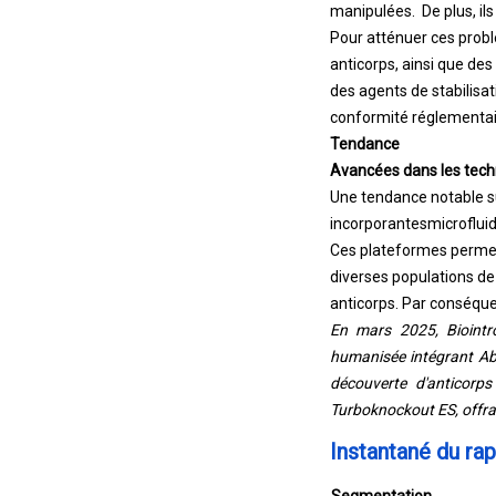
manipulées. De plus, il
Pour atténuer ces probl
anticorps, ainsi que des
des agents de stabilisat
conformité réglementaire
Tendance
Avancées dans les tech
Une tendance notable su
incorporantes
microflui
Ces plateformes permett
diverses populations de
anticorps. Par conséque
En mars 2025, Biointr
humanisée intégrant Ab
découverte d'anticorps
Turboknockout ES, offran
Instantané du ra