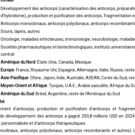
Détails
Développement des anticorps (caractérisation des anticorps, préparati
d'hybridome), production et purification des anticorps, fragmentation
Anticorps monoclonaux, anticorps polyclonaux, anticorps recombinants
Souris, lapins, autres
Oncologie, maladies infectieuses, immunologie, neurobiologie, maladie
Sociétés pharmaceutiques et biotechnologiques, instituts universitaire
contrat
Amérique du Nord
: États-Unis, Canada, Mexique
Europe
: France, Royaume-Uni, Espagne, Allemagne, Italie, Russie, reste
Asie-Pacifique
: Chine, Japon, Inde, Australie, ASEAN, Corée du Sud, res
Moyen-Orient et Afrique
: Turquie, U.A.E., Arabie saoudite, Afrique du S
Amérique du Sud
: Brésil, Argentine, reste de l'Amérique du Sud
hé
ment d'anticorps, production et purification d'anticorps et fragme
 de développement des anticorps a gagné 250,8 millions USD en 202
 personnalisée et d'anticorps thérapeutiques.
noclinaux, anticorps polyclonaux, anticorps recombinants et autres):