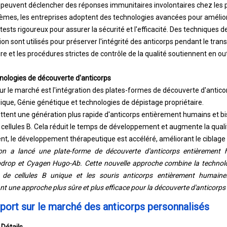
s peuvent déclencher des réponses immunitaires involontaires chez les p
èmes, les entreprises adoptent des technologies avancées pour amélior
 tests rigoureux pour assurer la sécurité et l'efficacité. Des techniques
ion sont utilisés pour préserver l'intégrité des anticorps pendant le trans
 et les procédures strictes de contrôle de la qualité soutiennent en outre
nologies de découverte d'anticorps
r le marché est l'intégration des plates-formes de découverte d'antico
dique
, Génie génétique et technologies de dépistage propriétaire.
ent une génération plus rapide d'anticorps entièrement humains et bis
 cellules B. Cela réduit le temps de développement et augmente la qual
nt, le développement thérapeutique est accéléré, améliorant le ciblag
on a lancé une plate-forme de découverte d'anticorps entièrement 
drop et Cyagen Hugo-Ab. Cette nouvelle approche combine la technolog
 de cellules B unique et les souris anticorps entièrement humaines
t une approche plus sûre et plus efficace pour la découverte d'anticorp
pport sur le marché des anticorps personnalisés