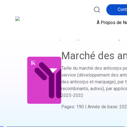
Cont
À Propos de N
Accueil
Boutique de Rapports
Biotechnologie d
Marché des an
Taille du marché des anticorps pe
service (développement des antic
des anticorps et marquage), par t
recombinants, autres), par applicati
2025-2032
Pages
:
190
|
Année de base
:
202