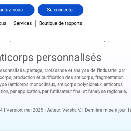
actez-nous
Se connecter
ous
Services
Boutique de rapports
es dispositifs médicaux de santé
Marché des anticorps personnali
ticorps personnalisés
rsonnalisés, partage, croissance et analyse de l'industrie, par
orps, production et purification des anticorps, fragmentation
ype (anticorps monoclinaux, anticorps polyclonaux, anticorps
on, par application, par l'utilisateur final et l'analyse régionale,
4
|
Version
:
mai 2025
|
Auteur
:
Versha V.
|
Dernière mise à jour
:
f