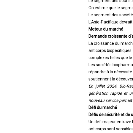
Le segment des souris a
On estime que le segmen
Le segment des société
L'Asie-Pacifique devrait
Moteur du marché
Demande croissante d'a
La croissance du marché
anticorps bispécifiques.
complexes telles que le
Les sociétés biopharmac
répondre à la nécessité 
soutiennent la découvert
En juillet 2024, Bio-R
génération rapide et un
nouveau service permet u
Défi du marché
Défis de sécurité et de s
Un défi majeur entrave l
anticorps sont sensibles