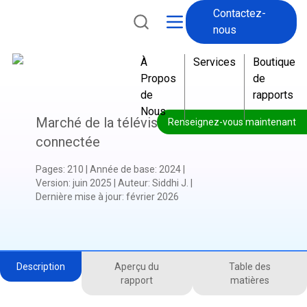
Contactez-
nous
À
Services
Boutique
Propos
de
de
rapports
Nous
Marché de la télévision
Renseignez-vous maintenant
connectée
Pages
:
210
|
Année de base
:
2024
|
Version
:
juin 2025
|
Auteur
:
Siddhi J.
|
Dernière mise à jour
:
février 2026
Description
Aperçu du
Table des
rapport
matières