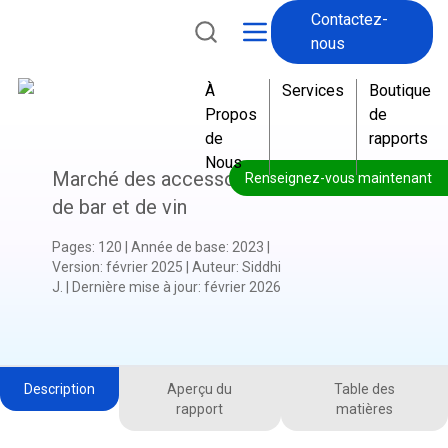
Contactez-
nous
À
Services
Boutique
Propos
de
de
rapports
Nous
Marché des accessoires
Renseignez-vous maintenant
de bar et de vin
Pages
:
120
|
Année de base
:
2023
|
Version
:
février 2025
|
Auteur
:
Siddhi
J.
|
Dernière mise à jour
:
février 2026
Description
Aperçu du
Table des
rapport
matières