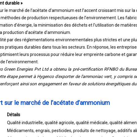
nt durable »
r le marché de l’acétate d’ammonium est l’accent croissant mis sur la d
méthodes de production respectueuses de l’environnement. Les fabrica
ation d’énergie, la minimisation des déchets et l’utilisation de matièr
la production d’acétate d’ammonium.
ité par des réglementations environnementales plus strictes et une pl
pratiques durables dans tous les secteurs. En réponse, les entreprises
optimisent leurs processus pour réduire leur empreinte carbone et garan
de l’environnement.
o Green Energies Pvt Ltd a obtenu la pré-certification RFNBO du Burea
te étape permet à Hygenco d'exporter de l'ammoniac vert, y compris s
renforçant ainsi son engagement en faveur de solutions énergétiques du
t sur le marché de l’acétate d’ammonium
Détails
Qualité industrielle, qualité agricole, qualité médicale, qualité alimen
Médicaments, engrais, pesticides, produits de nettoyage, additifs 