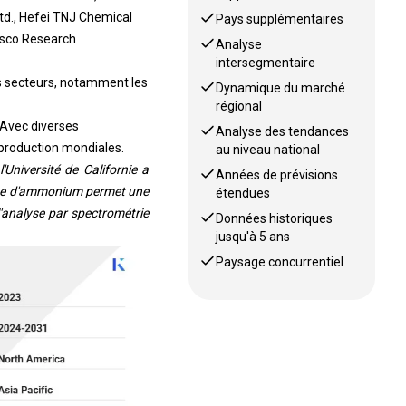
Ltd., Hefei TNJ Chemical
Pays supplémentaires
Sisco Research
Analyse
intersegmentaire
s secteurs, notamment les
Dynamique du marché
régional
 Avec diverses
Analyse des tendances
a production mondiales.
au niveau national
Université de Californie a
Années de prévisions
étate d'ammonium permet une
étendues
 l'analyse par spectrométrie
Données historiques
jusqu'à 5 ans
Paysage concurrentiel