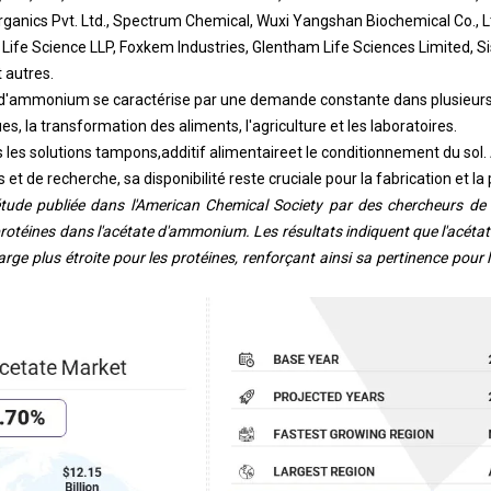
norganics Pvt. Ltd., Spectrum Chemical, Wuxi Yangshan Biochemical Co., 
a Life Science LLP, Foxkem Industries, Glentham Life Sciences Limited, 
t autres.
 d'ammonium se caractérise par une demande constante dans plusieur
, la transformation des aliments, l'agriculture et les laboratoires.
s les solutions tampons,
additif alimentaire
et le conditionnement du sol.
s et de recherche, sa disponibilité reste cruciale pour la fabrication et l
ude publiée dans l'American Chemical Society par des chercheurs de l'
s protéines dans l'acétate d'ammonium. Les résultats indiquent que l'ac
harge plus étroite pour les protéines, renforçant ainsi sa pertinence pour