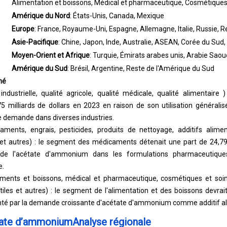
Alimentation et boissons, Médical et pharmaceutique, Cosmétiques et
Amérique du Nord
: États-Unis, Canada, Mexique
Europe
: France, Royaume-Uni, Espagne, Allemagne, Italie, Russie, R
Asie-Pacifique
: Chine, Japon, Inde, Australie, ASEAN, Corée du Sud,
Moyen-Orient et Afrique
: Turquie, Émirats arabes unis, Arabie Saou
Amérique du Sud
: Brésil, Argentine, Reste de l'Amérique du Sud
hé
industrielle, qualité agricole, qualité médicale, qualité alimentaire
75 milliards de dollars en 2023 en raison de son utilisation général
te demande dans diverses industries.
aments, engrais, pesticides, produits de nettoyage, additifs alimen
t autres) : le segment des médicaments détenait une part de 24,79
nte de l'acétate d'ammonium dans les formulations pharmaceutique
e.
iments et boissons, médical et pharmaceutique, cosmétiques et soins
tiles et autres) : le segment de l'alimentation et des boissons devrait
menté par la demande croissante d'acétate d'ammonium comme additif al
tate d’ammoniumAnalyse régionale