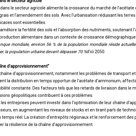
s le secteur agricole"
dans le secteur agricole alimente la croissance du marché de l’acéta
grais et l’amendement des sols. Avec l’urbanisation réduisant les terres
icaces sont essentielles.
liore la fertilité des sols et l'absorption des nutriments, soutenant l'
 production alimentaire dans un contexte de croissance démographique 
anque mondiale
, environ 56 % de la population mondiale réside actuelle
er, la population urbaine devant dépasser 70 %
d'ici 2050.
aîne d'approvisionnement"
 chaîne d'approvisionnement, notamment les problèmes de transport et 
nt la distribution en temps opportun de l'acétate d'ammonium, affectant
ilité constante. Des facteurs tels que les retards de livraison dans le 
sions géopolitiques contribuent à ces problèmes.
 les entreprises peuvent investir dans l'optimisation de leur chaîne d'
isseurs, en augmentant les niveaux de stocks et en tirant parti de techn
n temps réel. La création d'entrepôts régionaux et le renforcement des p
r la résilience de la chaîne d'approvisionnement.