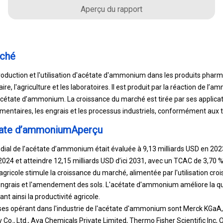
Aperçu du rapport
rché
oduction et l'utilisation d'acétate d'ammonium dans les produits pharm
e, l'agriculture et les laboratoires. Il est produit par la réaction de l’a
acétate d’ammonium. La croissance du marché est tirée par ses applicat
imentaires, les engrais et les processus industriels, conformément aux 
tate d’ammoniumAperçu
dial de l’acétate d’ammonium était évaluée à 9,13 milliards USD en 2023
2024 et atteindre 12,15 milliards USD d’ici 2031, avec un TCAC de 3,70 
gricole stimule la croissance du marché, alimentée par l'utilisation croi
rais et l'amendement des sols. L'acétate d'ammonium améliore la quali
nt ainsi la productivité agricole.
ises opérant dans l'industrie de l'acétate d'ammonium sont Merck KGaA,
 Co., Ltd., Ava Chemicals Private Limited, Thermo Fisher Scientific Inc