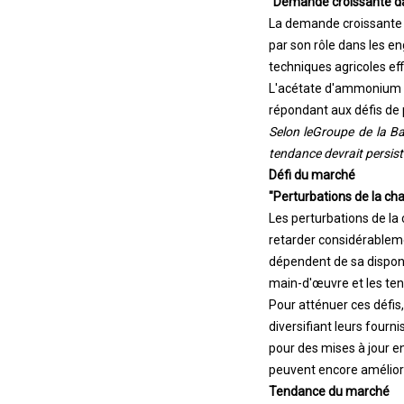
"Demande croissante dan
La demande croissante 
par son rôle dans les en
techniques agricoles eff
L'acétate d'ammonium amé
répondant aux défis de
Selon le
Groupe de la B
tendance devrait persist
Défi du marché
"Perturbations de la ch
Les perturbations de la
retarder considérableme
dépendent de sa disponib
main-d'œuvre et les ten
Pour atténuer ces défis,
diversifiant leurs fourn
pour des mises à jour e
peuvent encore améliore
Tendance du marché