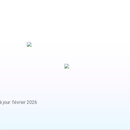
 jour
:
février 2026