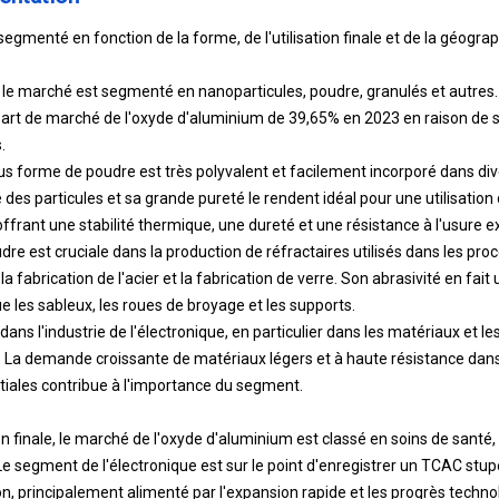
gmenté en fonction de la forme, de l'utilisation finale et de la géograp
, le marché est segmenté en nanoparticules, poudre, granulés et autre
part de marché de l'oxyde d'aluminium de 39,65% en 2023 en raison de s
.
s forme de poudre est très polyvalent et facilement incorporé dans di
ne des particules et sa grande pureté le rendent idéal pour une utilisatio
frant une stabilité thermique, une dureté et une résistance à l'usure e
dre est cruciale dans la production de réfractaires utilisés dans les pro
a fabrication de l'acier et la fabrication de verre. Son abrasivité en fai
ue les sableux, les roues de broyage et les supports.
dans l'industrie de l'électronique, en particulier dans les matériaux et le
a demande croissante de matériaux légers et à haute résistance dans 
iales contribue à l'importance du segment.
tion finale, le marché de l'oxyde d'aluminium est classé en soins de santé
Le segment de l'électronique est sur le point d'enregistrer un TCAC stu
on, principalement alimenté par l'expansion rapide et les progrès techn