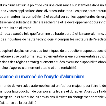
luminium est sur le point de voir une croissance substantielle dans un 
 ses vastes applications dans diverses industries. Les principaux acteur
our maintenir la compétitivité et capitaliser sur les opportunités émer
tissement substantiel dans la recherche et le développement pour innove
 produits en alumine.
riaux avancés tels que l'alumine de haute pureté et la nano-alumine, 
des industries de haute technologie, y compris les secteurs de l'électr
s adoptent de plus en plus des techniques de production respectueuses 
carbone et se conformer aux réglementations environnementales stricte
 dans des régions stratégiquement situées avec une disponibilité abo
aîne d'approvisionnement stable et une rentabilité.
ssance du marché de l'oxyde d'aluminium
emande de véhicules automobiles est un facteur majeur pour faire la 
lier pour la production de composants légers et durables. Alors que l'in
 énergétique et à réduire les émissions, il existe un changement notable
istance ou la durabilité.