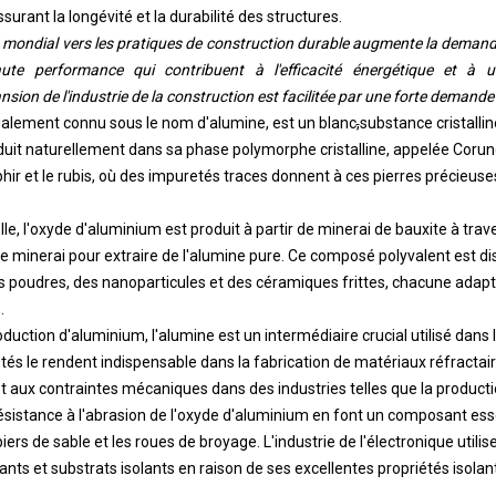
surant la longévité et la durabilité des structures.
 mondial vers les pratiques de construction durable augmente la dema
te performance qui contribuent à l'efficacité énergétique et à u
sion de l'industrie de la construction est facilitée par une forte demand
galement connu sous le nom d'alumine, est un blanc
,
substance cristallin
roduit naturellement dans sa phase polymorphe cristalline, appelée Cor
hir et le rubis, où des impuretés traces donnent à ces pierres précieuse
le, l'oxyde d'aluminium est produit à partir de minerai de bauxite à trav
 le minerai pour extraire de l'alumine pure. Ce composé polyvalent est d
poudres, des nanoparticules et des céramiques frittes, chacune adapté
.
oduction d'aluminium, l'alumine est un intermédiaire crucial utilisé dans 
tés le rendent indispensable dans la fabrication de matériaux réfractair
 aux contraintes mécaniques dans des industries telles que la productio
 résistance à l'abrasion de l'oxyde d'aluminium en font un composant ess
piers de sable et les roues de broyage. L'industrie de l'électronique util
ts et substrats isolants en raison de ses excellentes propriétés isolan