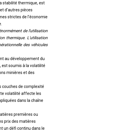
a stabilité thermique, est
et d'autres pièces
mes strictes de l'économie
.
 énormément de l'utilisation
n thermique. L'utilisation
pérationnelle des véhicules
rtant au développement du
est soumis à la volatilité
ons minières et des
es couches de complexité
e volatilité affecte les
mpliquées dans la chaîne
matières premières ou
es prix des matières
t un défi continu dans le