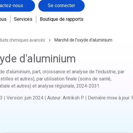
actez-nous
Se connecter
ous
Services
Boutique de rapports
duits chimiques avancés
Marché de l'oxyde d'aluminium
xyde d'aluminium
e d'aluminium, part, croissance et analyse de l'industrie, par
illes et autres), par utilisation finale (soins de santé,
tiale et autres) et analyse régionale,
2024-2031
3
|
Version
:
juin 2024
|
Auteur
:
Antriksh P.
|
Dernière mise à jour
: