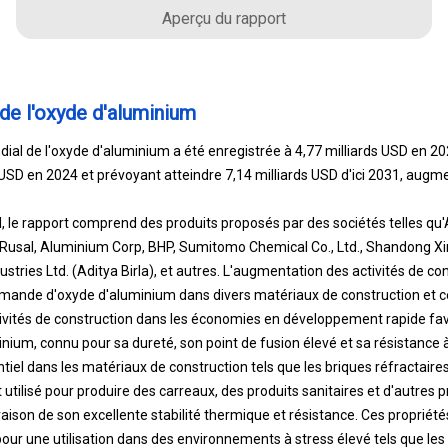
Aperçu du rapport
 de l'oxyde d'aluminium
ial de l'oxyde d'aluminium a été enregistrée à 4,77 milliards USD en 202
s USD en 2024 et prévoyant atteindre 7,14 milliards USD d'ici 2031, aug
l, le rapport comprend des produits proposés par des sociétés telles qu'
 Rusal, Aluminium Corp, BHP, Sumitomo Chemical Co., Ltd., Shandong Xin
dustries Ltd. (Aditya Birla), et autres. L'augmentation des activités de c
mande d'oxyde d'aluminium dans divers matériaux de construction et 
vités de construction dans les économies en développement rapide favo
ium, connu pour sa dureté, son point de fusion élevé et sa résistance à l
el dans les matériaux de construction tels que les briques réfractaires,
t utilisé pour produire des carreaux, des produits sanitaires et d'autres
ison de son excellente stabilité thermique et résistance. Ces propriété
ur une utilisation dans des environnements à stress élevé tels que les f