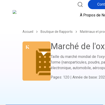
Cont
À Propos de N
Accueil
Boutique de Rapports
Matériaux et pro
Marché de l'o
Taille du marché mondial de l'oxyd
forme (nanoparticules, poudre, past
électronique, automobile, aérospa
Pages
:
120
|
Année de base
:
202