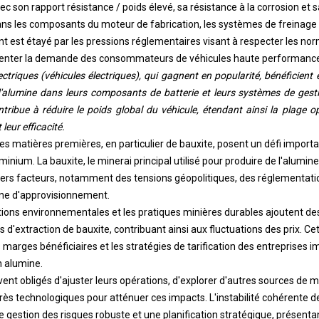
c son rapport résistance / poids élevé, sa résistance à la corrosion et s
 dans les composants du moteur de fabrication, les systèmes de freinage 
t est étayé par les pressions réglementaires visant à respecter les nor
menter la demande des consommateurs de véhicules haute performance
lectriques (véhicules électriques), qui gagnent en popularité, bénéficient
alumine dans leurs composants de batterie et leurs systèmes de gestio
tribue à réduire le poids global du véhicule, étendant ainsi la plage o
leur efficacité.
 des matières premières, en particulier de bauxite, posent un défi impo
nium. La bauxite, le minerai principal utilisé pour produire de l'alumine, 
ivers facteurs, notamment des tensions géopolitiques, des réglementati
îne d'approvisionnement.
tions environnementales et les pratiques minières durables ajoutent d
d'extraction de bauxite, contribuant ainsi aux fluctuations des prix. Cett
marges bénéficiaires et les stratégies de tarification des entreprises i
 alumine.
vent obligés d'ajuster leurs opérations, d'explorer d'autres sources de 
rès technologiques pour atténuer ces impacts. L'instabilité cohérente d
gestion des risques robuste et une planification stratégique, présentan