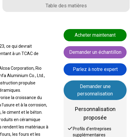
Table des matières
Acheter maintenant
3, ce qui devrait
Demander un échantillon
mentant à un TCAC de
Alcoa Corporation, Rio
Parlez à notre expert
fa Aluminium Co., Ltd.,
onstruction propulse
Demander une
céramiques.
personnalisation
rise la croissance du
'usure et à la corrosion,
Personnalisation
 le ciment et le béton.
proposée
 produits en céramique
s rendent les matériaux à
Profils d'entreprises
ours, les fours et les
supplémentaires