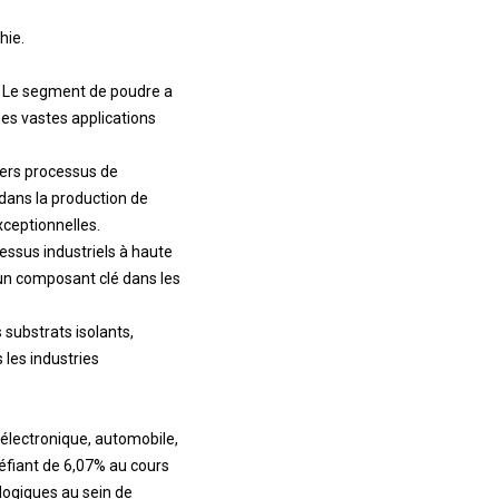
hie.
s. Le segment de poudre a
es vastes applications
vers processus de
n dans la production de
xceptionnelles.
cessus industriels à haute
t un composant clé dans les
s substrats isolants,
les industries
, électronique, automobile,
péfiant de 6,07% au cours
ologiques au sein de