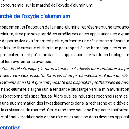
concurrentiel sur le marché de l'oxyde d'aluminium.
ché de l'oxyde d'aluminium
oppement et l'adoption de la nano-alumine représentent une tendance s
minium, tirée par ses propriétés améliorées et les applications en expa
lle de particules extrêmement petite, présente une résistance mécaniqu
e stabilité thermique et chimique par rapport à son homologue en vrac.
 particulièrement précieux dans les applications de haute technologie tel
 et les revêtements avancés.
strie de l'électronique, la nano-alumine est utilisée pour améliorer les p
 des matériaux isolants. Dans les champs biomédicaux, il joue un rôle
caments et en tant que composante des dispositifs prothétiques en raiso
ano-alumine s'aligne sur la tendance plus large vers la miniaturisation 
fonctionnalités spécifiques. Alors que les industries reconnaissent de p
y a une augmentation des investissements dans la recherche et le dével
nt la croissance du marché. Cette tendance souligne l'impact transformat
matériaux traditionnels et son rôle en expansion dans diverses applicati
entation