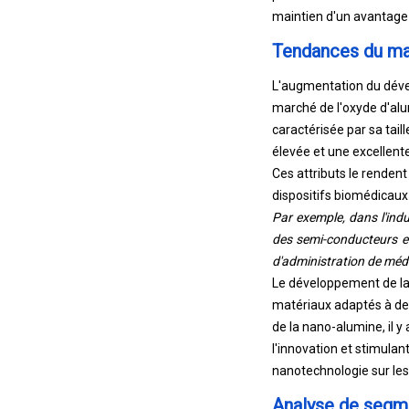
maintien d'un avantage 
Tendances du mar
L'augmentation du dével
marché de l'oxyde d'alu
caractérisée par sa tai
élevée et une excellent
Ces attributs le rendent
dispositifs biomédicaux
Par exemple, dans l'indu
des semi-conducteurs et
d'administration de médi
Le développement de la n
matériaux adaptés à des 
de la nano-alumine, il 
l'innovation et stimula
nanotechnologie sur les 
Analyse de segm