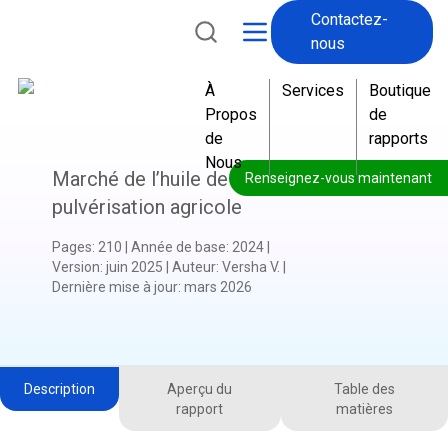
Contactez-
nous
À
Services
Boutique
Propos
de
de
rapports
Nous
Marché de l’huile de
Renseignez-vous maintenant
pulvérisation agricole
Pages
:
210
|
Année de base
:
2024
|
Version
:
juin 2025
|
Auteur
:
Versha V.
|
Dernière mise à jour
:
mars 2026
Description
Aperçu du
Table des
rapport
matières