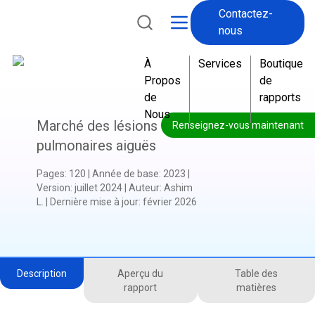
Contactez-
nous
À
Services
Boutique
Propos
de
de
rapports
Nous
Marché des lésions
Renseignez-vous maintenant
pulmonaires aiguës
Pages
:
120
|
Année de base
:
2023
|
Version
:
juillet 2024
|
Auteur
:
Ashim
L.
|
Dernière mise à jour
:
février 2026
Description
Aperçu du
Table des
rapport
matières