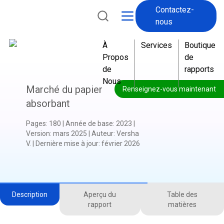
Contactez-
nous
À
Services
Boutique
Propos
de
de
rapports
Nous
Marché du papier
Renseignez-vous maintenant
absorbant
Pages
:
180
|
Année de base
:
2023
|
Version
:
mars 2025
|
Auteur
:
Versha
V.
|
Dernière mise à jour
:
février 2026
Description
Aperçu du
Table des
rapport
matières