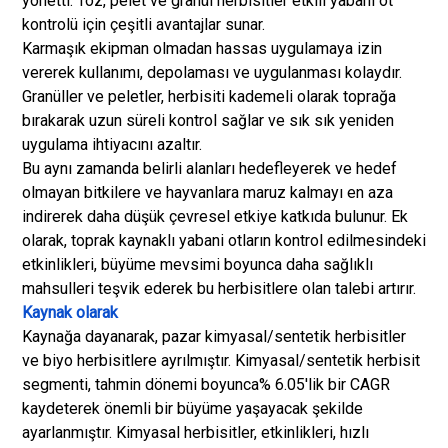
yönetti. Toz, pelet ve granül herbisitler etkili yabani ot
kontrolü için çeşitli avantajlar sunar.
Karmaşık ekipman olmadan hassas uygulamaya izin
vererek kullanımı, depolaması ve uygulanması kolaydır.
Granüller ve peletler, herbisiti kademeli olarak toprağa
bırakarak uzun süreli kontrol sağlar ve sık sık yeniden
uygulama ihtiyacını azaltır.
Bu aynı zamanda belirli alanları hedefleyerek ve hedef
olmayan bitkilere ve hayvanlara maruz kalmayı en aza
indirerek daha düşük çevresel etkiye katkıda bulunur. Ek
olarak, toprak kaynaklı yabani otların kontrol edilmesindeki
etkinlikleri, büyüme mevsimi boyunca daha sağlıklı
mahsulleri teşvik ederek bu herbisitlere olan talebi artırır.
Kaynak olarak
Kaynağa dayanarak, pazar kimyasal/sentetik herbisitler
ve biyo herbisitlere ayrılmıştır. Kimyasal/sentetik herbisit
segmenti, tahmin dönemi boyunca% 6.05'lik bir CAGR
kaydeterek önemli bir büyüme yaşayacak şekilde
ayarlanmıştır. Kimyasal herbisitler, etkinlikleri, hızlı