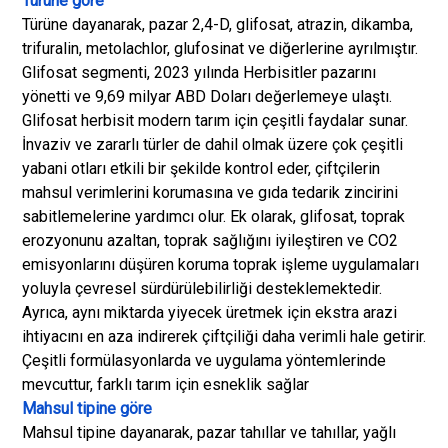
Türüne göre
Türüne dayanarak, pazar 2,4-D, glifosat, atrazin, dikamba,
trifuralin, metolachlor, glufosinat ve diğerlerine ayrılmıştır.
Glifosat segmenti, 2023 yılında Herbisitler pazarını
yönetti ve 9,69 milyar ABD Doları değerlemeye ulaştı.
Glifosat herbisit modern tarım için çeşitli faydalar sunar.
İnvaziv ve zararlı türler de dahil olmak üzere çok çeşitli
yabani otları etkili bir şekilde kontrol eder, çiftçilerin
mahsul verimlerini korumasına ve gıda tedarik zincirini
sabitlemelerine yardımcı olur. Ek olarak, glifosat, toprak
erozyonunu azaltan, toprak sağlığını iyileştiren ve CO2
emisyonlarını düşüren koruma toprak işleme uygulamaları
yoluyla çevresel sürdürülebilirliği desteklemektedir.
Ayrıca, aynı miktarda yiyecek üretmek için ekstra arazi
ihtiyacını en aza indirerek çiftçiliği daha verimli hale getirir.
Çeşitli formülasyonlarda ve uygulama yöntemlerinde
mevcuttur, farklı tarım için esneklik sağlar
Mahsul tipine göre
Mahsul tipine dayanarak, pazar tahıllar ve tahıllar, yağlı