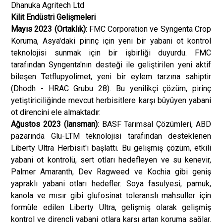
Dhanuka Agritech Ltd
Kilit Endüstri Gelişmeleri
Mayıs 2023 (Ortaklık)
: FMC Corporation ve Syngenta Crop
Koruma, Asya'daki pirinç için yeni bir yabani ot kontrol
teknolojisi sunmak için bir işbirliği duyurdu. FMC
tarafından Syngenta'nın desteği ile geliştirilen yeni aktif
bileşen Tetflupyolimet, yeni bir eylem tarzına sahiptir
(Dhodh - HRAC Grubu 28). Bu yenilikçi çözüm, pirinç
yetiştiriciliğinde mevcut herbisitlere karşı büyüyen yabani
ot direncini ele almaktadır.
Ağustos 2023 (lansman)
: BASF Tarımsal Çözümleri, ABD
pazarında Glu-LTM teknolojisi tarafından desteklenen
Liberty Ultra Herbisit'i başlattı. Bu gelişmiş çözüm, etkili
yabani ot kontrolü, sert otları hedefleyen ve su kenevir,
Palmer Amaranth, Dev Ragweed ve Kochia gibi geniş
yapraklı yabani otları hedefler. Soya fasulyesi, pamuk,
kanola ve mısır gibi glufosinat toleranslı mahsuller için
formüle edilen Liberty Ultra, gelişmiş olarak gelişmiş
kontrol ve dirençli yabani otlara karşı artan koruma sağlar.