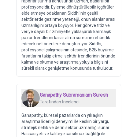
raporlar sunma konusunda uzman, başarılı bir
profesyoneldir. Eyleme dönüştürülebilir içgörüler
elde etmeye odaklanan Siddhi'nin çeşitli
sektörlerde gezinme yeteneği, onun alanlar arası
uzmanlığını ortaya koyuyor. Her göreve titiz ve
veriye dayalı bir zihniyetle yaklaşarak karmaşık
pazar trendlerini karar alma sürecine rehberlik
edecek net önerilere dönüştürüyor. Siddhi,
profesyonel çalışmasının ötesinde, B2B büyüme
fırsatlarını takip etme, sektör trendlerinin önünde
kalma ve okuma ve araştırma yoluyla bilgisini
sürekli olarak genişletme konusunda tutkuludur.
Ganapathy Subramaniam Suresh
Tarafından İncelendi
Ganapathy, küresel pazarlarda on yılı aşkın
araştırma liderliği deneyimi ile keskin bir yargı,
stratejik netlik ve derin sektör uzmanlığı sunar.
Hassasiyeti ve kaliteye sarsılmaz bağlılığı ile