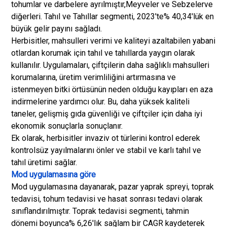
tohumlar ve darbelere ayrılmıştır,
Meyveler ve Sebzeler
ve
diğerleri. Tahıl ve Tahıllar segmenti, 2023'te% 40,34'lük en
büyük gelir payını sağladı.
Herbisitler, mahsulleri verimi ve kaliteyi azaltabilen yabani
otlardan korumak için tahıl ve tahıllarda yaygın olarak
kullanılır. Uygulamaları, çiftçilerin daha sağlıklı mahsulleri
korumalarına, üretim verimliliğini artırmasına ve
istenmeyen bitki örtüsünün neden olduğu kayıpları en aza
indirmelerine yardımcı olur. Bu, daha yüksek kaliteli
taneler, gelişmiş gıda güvenliği ve çiftçiler için daha iyi
ekonomik sonuçlarla sonuçlanır.
Ek olarak, herbisitler invaziv ot türlerini kontrol ederek
kontrolsüz yayılmalarını önler ve stabil ve karlı tahıl ve
tahıl üretimi sağlar.
Mod uygulamasına göre
Mod uygulamasına dayanarak, pazar yaprak spreyi, toprak
tedavisi, tohum tedavisi ve hasat sonrası tedavi olarak
sınıflandırılmıştır. Toprak tedavisi segmenti, tahmin
dönemi boyunca% 6,26'lık sağlam bir CAGR kaydeterek